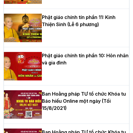
hè tại chùa Bằng
Phật giáo chính tín phần 11: Kinh
Thiện Sinh (Lễ 6 phương)
HT.Thích Thọ Lạc được suy cử làm tân
Trưởng BTS GHPGVN tỉnh Nghệ An
nhiệm kỳ 2026 – 2031
Phật giáo chính tín phần 10: Hôn nhân
và gia đình
Hòa thượng Thích Quảng Tùng tái đắc
cử Trưởng BTS GHPGVN thành phố Hải
Phòng nhiệm kỳ 2026 – 2031
Ban Hoằng pháp TƯ tổ chức Khóa tu
Báo hiếu Online một ngày (Tối
15/8/2021)
Thượng tọa Thích Tâm Chính được suy
cử tân Trưởng ban Trị sự GHPGVN tỉnh
Thanh Hóa nhiệm kỳ 2026 - 2031
Ban Hoằng pháp TƯ tổ chức Khóa tu