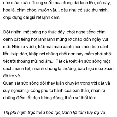
của mùa xuân. Trong suốt mùa đông dài lạnh lẽo, cỏ cây,
hoa lá, chim chóc, muôn vật… đều như cố sức thu mình,
chịu đựng cái giá rét lạnh căm.
Đột nhiên, một sáng nọ thức dậy, chợt nghe tiếng chim
oanh cất tiếng hót lanh lảnh mừng rỡ chào đón ngày vui
mới. Nhìn ra vườn, tươi mát màu xanh mơn mởn trên cành
liễu, búp đào, khắp nơi những chồi non nảy mầm phơi phới,
tiết trời thoảng mùi hơi ấm… Tất cả toát lên sức sống một
cách mãnh liệt, nhanh chóng lạ thường, báo hiệu mùa xuân
đã trở về.
Quan sát sức sống đổi thay luân chuyển trong trời đất và
suy nghiệm lại công phu tu hành của bản thân, nhận ra
những điểm tốt đẹp tương đồng, thiền sư thốt lên:
Thị phi niệm trục triêu hoa lạc,
Danh lợi tâm tuỳ dạ vũ