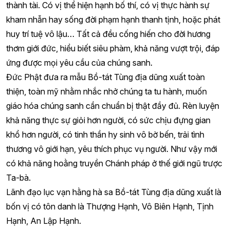
thành tài. Có vị thể hiện hạnh bố thí, có vị thực hành sự
kham nhẫn hay sống đời phạm hạnh thanh tịnh, hoặc phát
huy trí tuệ vô lậu… Tất cả đều cống hiến cho đời hương
thơm giới đức, hiểu biết siêu phàm, khả năng vượt trội, đáp
ứng được mọi yêu cầu của chúng sanh.
Đức Phật đưa ra mẫu Bồ-tát Tùng địa dũng xuất toàn
thiện, toàn mỹ nhằm nhắc nhở chúng ta tu hành, muốn
giáo hóa chúng sanh cần chuẩn bị thật đầy đủ. Rèn luyện
khả năng thực sự giỏi hơn người, có sức chịu đựng gian
khổ hơn người, có tinh thần hy sinh vô bờ bến, trải tình
thương vô giới hạn, yêu thích phục vụ người. Như vậy mới
có khả năng hoằng truyền Chánh pháp ở thế giới ngũ trược
Ta-bà.
Lãnh đạo lục vạn hằng hà sa Bồ-tát Tùng địa dũng xuất là
bốn vị có tôn danh là Thượng Hạnh, Vô Biên Hạnh, Tịnh
Hạnh, An Lập Hạnh.