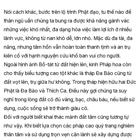
Nói cách khác, bước trên lộ trình Phật đạo, tu thế nào để
thân ngũ uẩn chúng ta bung ra được khả năng gánh vác
những việc khó nhất, đa dạng hóa việc làm lợi ích ở nhiều
lãnh vực, không từ nan khó dễ, lớn nhỏ. Mặc dù đa tài, đa
năng, nhưng tâm hồn vẫn hoàn toàn thanh tịnh và an trụ
kiên cố với hạnh nguyện cứu khổ ban vui cho người.
Ngoài hình ảnh Bồ-tát từ đất hiện lên, kinh Pháp hoa còn
cho thấy biểu tượng cao tột khác là tháp Đa Bảo cũng từ
đất vọt lên, trụ giữa hư không. Trong tháp hiện hữu hai Đức
Phật là Đa Bảo và Thích Ca. Điều này gợi chúng ta suy
nghĩ trong lòng đất có đủ vàng, bạc, châu báu, nếu biết sử
dụng, cuộc sống sẽ trở thành giàu có.
Đối với người biết khai thác mảnh đất tâm cũng tương tự
như vậy. Khi biết lựa chọn các pháp cao quý trang nghiêm
thân tâm và sử dụng trọn vẹn căn lành sẽ xây dựng được