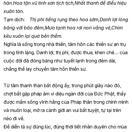
hàn.
Hoa tận vũ tình sơn tịch tịch,
Nhất thanh đề điểu hiệu
xuân tàn.
Tạm dịch:
Thị phi tiếng rụng theo hoa sớm,
Danh lợi lòng
băng với bão đêm,
Mưa tạnh hoa rơi non vắng vẻ,
Chim
kêu xuân lại quá bên thềm.
Nghĩa là sống trong nhà thiền, tâm hồn các thiền sư an trụ
trong tĩnh lặng. Danh lợi, thị phi, được thua, khen chê… của
cuộc đời đã đóng băng như tuyết lạnh trong đêm dài,
chẳng thể lay chuyển tâm hồn thiền sư.
Từ tâm thanh thản bất động ấy, trong phút giây nào đó,
chợt bắt gặp pháp âm vi diệu ngàn đời của Đức Phật, thấy
được mầm sống vĩnh hằng của Pháp thân trong chính mình
và muôn loại, mở ra cảnh giới an vui bất tuyệt, tự tại trên
nẻo đi về.
Để diễn tả sự đúng lúc, đúng thời tiết nhân duyên cho mùa