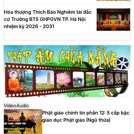
Hòa thượng Thích Bảo Nghiêm tái đắc
cử Trưởng BTS GHPGVN TP. Hà Nội
nhiệm kỳ 2026 - 2031
Hà Nội: Long trọng lễ khởi công xây
dựng Trung tâm văn hóa Phật giáo Thủ
đô
Hà Nội: Ngày tu học cuối cùng khép lại
khóa sinh hoạt Phật pháp mùa hè lần
thứ XIV tại chùa Bằng
Video
Audio
Phật giáo chính tín phần 12: 5 cấp bậc
giáo dục Phật giáo (Ngũ thừa)
Học yêu thương trong ngày tu tập thứ
tư của Khóa sinh hoạt Phật pháp mùa