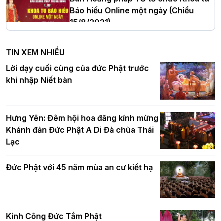
Báo hiếu Online một ngày (Chiều
15/8/2021)
Hà Nội: Tăng Ni Trường hạ Bồ Đề trang
nghiêm tác pháp Tiền an cư PL.2570 –
TIN XEM NHIỀU
DL.2026
Ban Hoằng pháp TƯ tổ chức Khóa tu
Lời dạy cuối cùng của đức Phật trước
Báo hiếu Online một ngày (Sáng
khi nhập Niết bàn
15/8/2021)
Thứ trưởng Bộ Dân tộc và Tôn giáo
chúc mừng Phật đản BTS GHPGVN TP.
Hưng Yên: Đêm hội hoa đăng kính mừng
Hà Nội
Khánh đản Đức Phật A Di Đà chùa Thái
Lạc
Tinh thần yêu nước của Phật giáo
Đức Phật với 45 năm mùa an cư kiết hạ
Hơn 5.000 người tham dự diễu hành,
cung rước Xá lợi Đức Phật kính mừng
ngày Đức Phật đản sinh
Kinh Công Đức Tắm Phật
Phật giáo chính tín Phần 9: Giải thích