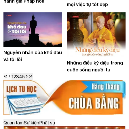
hành giả Pháp hoa
mọi việc tự tốt đẹp
Nguyên nhân của khổ đau
và tội lỗi
Những điều kỳ diệu trong
cuộc sống người tu
1
2
3
4
5
Quan tâm
Sự kiện
Phật sự