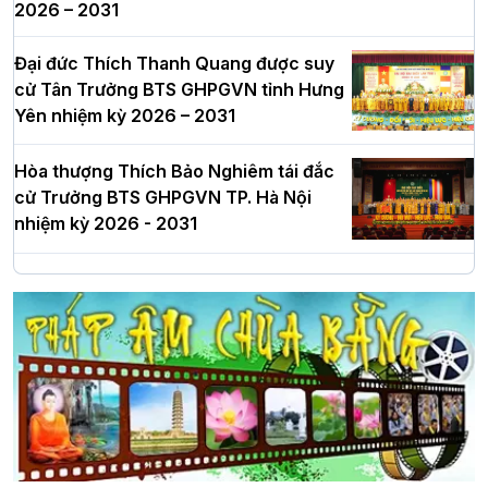
2026 – 2031
Đại đức Thích Thanh Quang được suy
cử Tân Trưởng BTS GHPGVN tỉnh Hưng
Yên nhiệm kỳ 2026 – 2031
Hòa thượng Thích Bảo Nghiêm tái đắc
cử Trưởng BTS GHPGVN TP. Hà Nội
nhiệm kỳ 2026 - 2031
Hà Nội: Long trọng lễ khởi công xây
dựng Trung tâm văn hóa Phật giáo Thủ
đô
Hà Nội: Ngày tu học cuối cùng khép lại
khóa sinh hoạt Phật pháp mùa hè lần
thứ XIV tại chùa Bằng