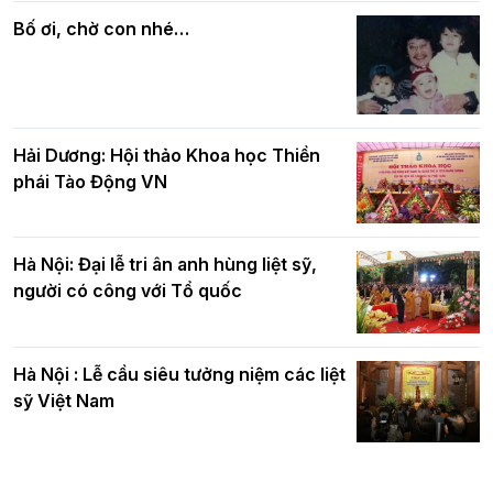
quả
nhân mùa Phật đản PL.2570
Bố ơi, chờ con nhé…
Hải Dương: Hội thảo Khoa học Thiền
phái Tào Động VN
Hà Nội: Đại lễ tri ân anh hùng liệt sỹ,
người có công với Tổ quốc
Hà Nội : Lễ cầu siêu tưởng niệm các liệt
sỹ Việt Nam