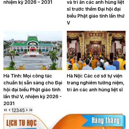
nhiệm kỳ 2026 – 2031
và tri ân các anh hùng liệt
sĩ trước thềm Đại hội đại
biểu Phật giáo tỉnh lần thứ
V
Hà Tĩnh: Mọi công tác
Hà Nội: Các cơ sở tự viện
chuẩn bị sẵn sàng cho Đại
trang nghiêm tưởng niệm,
hội đại biểu Phật giáo tỉnh
tri ân các anh hùng liệt sĩ
lần thứ V, nhiệm kỳ 2026 -
2031
1
2
3
4
5