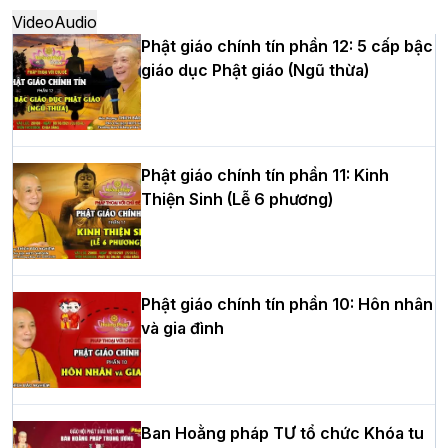
Video
Audio
Phật giáo chính tín phần 12: 5 cấp bậc
giáo dục Phật giáo (Ngũ thừa)
Học yêu thương trong ngày tu tập thứ
tư của Khóa sinh hoạt Phật pháp mùa
hè tại chùa Bằng
Phật giáo chính tín phần 11: Kinh
Thiện Sinh (Lễ 6 phương)
HT.Thích Thọ Lạc được suy cử làm tân
Trưởng BTS GHPGVN tỉnh Nghệ An
nhiệm kỳ 2026 – 2031
Phật giáo chính tín phần 10: Hôn nhân
và gia đình
Hòa thượng Thích Quảng Tùng tái đắc
cử Trưởng BTS GHPGVN thành phố Hải
Phòng nhiệm kỳ 2026 – 2031
Ban Hoằng pháp TƯ tổ chức Khóa tu