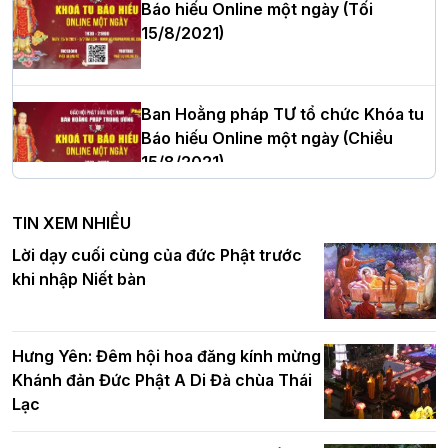
Báo hiếu Online một ngày (Tối
15/8/2021)
Thượng tọa Thích Tâm Chính được suy
cử tân Trưởng ban Trị sự GHPGVN tỉnh
Thanh Hóa nhiệm kỳ 2026 - 2031
Ban Hoằng pháp TƯ tổ chức Khóa tu
Báo hiếu Online một ngày (Chiều
15/8/2021)
Hà Nội: Tăng Ni Trường hạ Bồ Đề trang
nghiêm tác pháp Tiền an cư PL.2570 –
TIN XEM NHIỀU
DL.2026
Ban Hoằng pháp TƯ tổ chức Khóa tu
Lời dạy cuối cùng của đức Phật trước
Báo hiếu Online một ngày (Sáng
khi nhập Niết bàn
15/8/2021)
Thứ trưởng Bộ Dân tộc và Tôn giáo
chúc mừng Phật đản BTS GHPGVN TP.
Hưng Yên: Đêm hội hoa đăng kính mừng
Hà Nội
Khánh đản Đức Phật A Di Đà chùa Thái
Lạc
Tinh thần yêu nước của Phật giáo