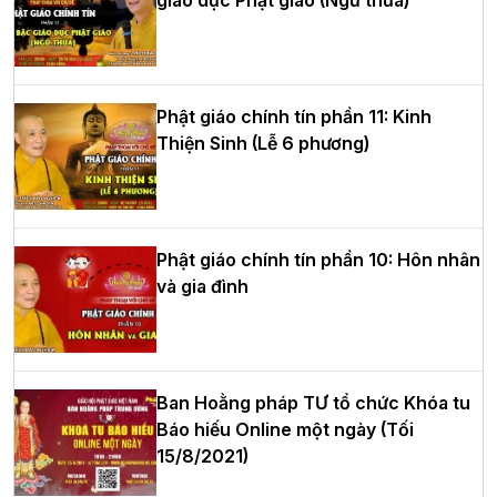
Học yêu thương trong ngày tu tập thứ
tư của Khóa sinh hoạt Phật pháp mùa
hè tại chùa Bằng
Phật giáo chính tín phần 11: Kinh
Thiện Sinh (Lễ 6 phương)
HT.Thích Thọ Lạc được suy cử làm tân
Trưởng BTS GHPGVN tỉnh Nghệ An
nhiệm kỳ 2026 – 2031
Phật giáo chính tín phần 10: Hôn nhân
và gia đình
Hòa thượng Thích Quảng Tùng tái đắc
cử Trưởng BTS GHPGVN thành phố Hải
Phòng nhiệm kỳ 2026 – 2031
Ban Hoằng pháp TƯ tổ chức Khóa tu
Báo hiếu Online một ngày (Tối
15/8/2021)
Thượng tọa Thích Tâm Chính được suy
cử tân Trưởng ban Trị sự GHPGVN tỉnh