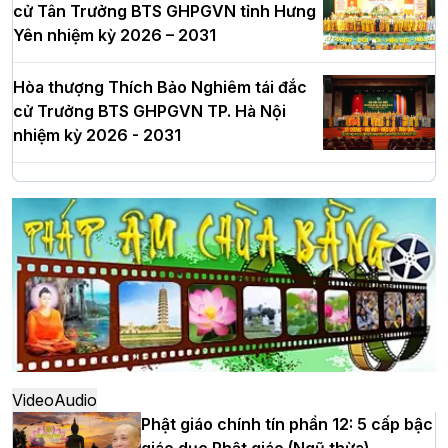
cử Tân Trưởng BTS GHPGVN tỉnh Hưng
Yên nhiệm kỳ 2026 – 2031
Hòa thượng Thích Bảo Nghiêm tái đắc
cử Trưởng BTS GHPGVN TP. Hà Nội
nhiệm kỳ 2026 - 2031
Hà Nội: Long trọng lễ khởi công xây
dựng Trung tâm văn hóa Phật giáo Thủ
đô
Hà Nội: Ngày tu học cuối cùng khép lại
khóa sinh hoạt Phật pháp mùa hè lần
thứ XIV tại chùa Bằng
Video
Audio
Phật giáo chính tín phần 12: 5 cấp bậc
giáo dục Phật giáo (Ngũ thừa)