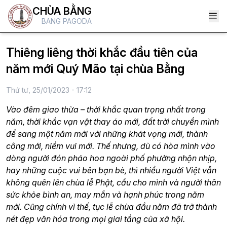
CHÙA BẰNG
BANG PAGODA
Thiêng liêng thời khắc đầu tiên của
năm mới Quý Mão tại chùa Bằng
Thứ tư, 25/01/2023 - 17:12
Vào đêm giao thừa – thời khắc quan trọng nhất trong
năm, thời khắc vạn vật thay áo mới, đất trời chuyển mình
để sang một năm mới với những khát vọng mới, thành
công mới, niềm vui mới. Thế nhưng, dù có hòa mình vào
dòng người đón pháo hoa ngoài phố phường nhộn nhịp,
hay những cuộc vui bên bạn bè, thì nhiều người Việt vẫn
không quên lên chùa lễ Phật, cầu cho mình và người thân
sức khỏe bình an, may mắn và hạnh phúc trong năm
mới. Cũng chính vì thế, tục lễ chùa đầu năm đã trở thành
nét đẹp văn hóa trong mọi giai tầng của xã hội.