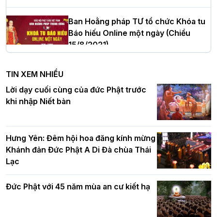
Thanh Hóa nhiệm kỳ 2026 - 2031
Ban Hoằng pháp TƯ tổ chức Khóa tu
Báo hiếu Online một ngày (Chiều
15/8/2021)
Hà Nội: Tăng Ni Trường hạ Bồ Đề trang
nghiêm tác pháp Tiền an cư PL.2570 –
TIN XEM NHIỀU
DL.2026
Ban Hoằng pháp TƯ tổ chức Khóa tu
Lời dạy cuối cùng của đức Phật trước
Báo hiếu Online một ngày (Sáng
khi nhập Niết bàn
15/8/2021)
Thứ trưởng Bộ Dân tộc và Tôn giáo
chúc mừng Phật đản BTS GHPGVN TP.
Hưng Yên: Đêm hội hoa đăng kính mừng
Hà Nội
Khánh đản Đức Phật A Di Đà chùa Thái
Lạc
Tinh thần yêu nước của Phật giáo
Đức Phật với 45 năm mùa an cư kiết hạ
Hơn 5.000 người tham dự diễu hành,
cung rước Xá lợi Đức Phật kính mừng
ngày Đức Phật đản sinh