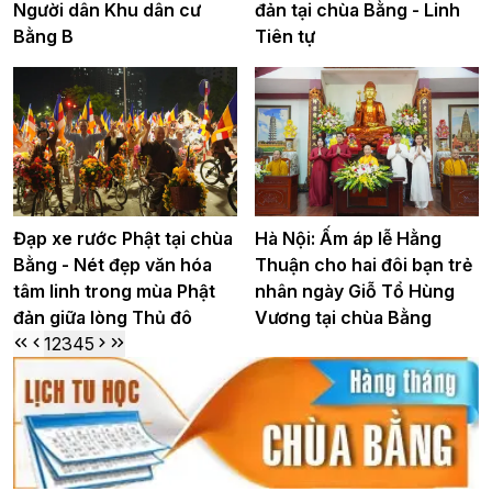
Người dân Khu dân cư
đản tại chùa Bằng - Linh
Bằng B
Tiên tự
Đạp xe rước Phật tại chùa
Hà Nội: Ấm áp lễ Hằng
Bằng - Nét đẹp văn hóa
Thuận cho hai đôi bạn trẻ
tâm linh trong mùa Phật
nhân ngày Giỗ Tổ Hùng
đản giữa lòng Thủ đô
Vương tại chùa Bằng
1
2
3
4
5