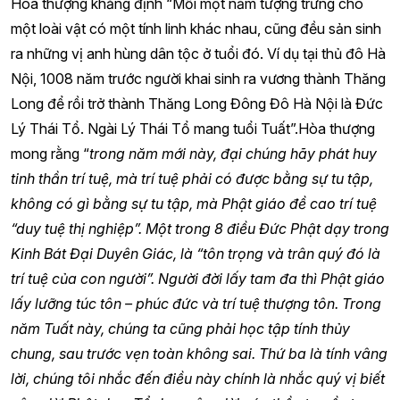
Hòa thượng khẳng định “Mỗi một năm tượng trưng cho
một loài vật có một tính linh khác nhau, cũng đều sản sinh
ra những vị anh hùng dân tộc ở tuổi đó. Ví dụ tại thủ đô Hà
Nội, 1008 năm trước người khai sinh ra vương thành Thăng
Long để rồi trở thành Thăng Long Đông Đô Hà Nội là Đức
Lý Thái Tổ. Ngài Lý Thái Tổ mang tuổi Tuất”.Hòa thượng
mong rằng “
trong năm mới này, đại chúng hãy phát huy
tinh thần trí tuệ, mà trí tuệ phải có được bằng sự tu tập,
không có gì bằng sự tu tập, mà Phật giáo đề cao trí tuệ
“duy tuệ thị nghiệp”. Một trong 8 điều Đức Phật dạy trong
Kinh Bát Đại Duyên Giác, là “tôn trọng và trân quý đó là
trí tuệ của con người”. Người đời lấy tam đa thì Phật giáo
lấy lưỡng túc tôn – phúc đức và trí tuệ thượng tôn. Trong
năm Tuất này, chúng ta cũng phải học tập tính thủy
chung, sau trước vẹn toàn không sai. Thứ ba là tính vâng
lời, chúng tôi nhắc đến điều này chính là nhắc quý vị biết