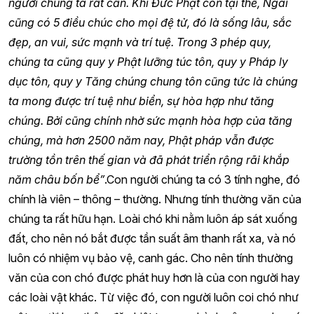
người chúng ta rất cần. Khi Đức Phật còn tại thế, Ngài
cũng có 5 điều chúc cho mọi đệ tử, đó là sống lâu, sắc
đẹp, an vui, sức mạnh và trí tuệ. Trong 3 phép quy,
chúng ta cũng quy y Phật lưỡng túc tôn, quy y Pháp ly
dục tôn, quy y Tăng chúng chung tôn cũng tức là chúng
ta mong được trí tuệ như biển, sự hòa hợp như tăng
chúng. Bởi cũng chính nhờ sức mạnh hòa hợp của tăng
chúng, mà hơn 2500 năm nay, Phật pháp vẫn được
trường tồn trên thế gian và đã phát triển rộng rãi khắp
năm châu bốn bể”
.Con người chúng ta có 3 tính nghe, đó
chính là viên – thông – thường. Nhưng tính thường văn của
chúng ta rất hữu hạn. Loài chó khi nằm luôn áp sát xuống
đất, cho nên nó bắt được tần suất âm thanh rất xa, và nó
luôn có nhiệm vụ bảo vệ, canh gác. Cho nên tính thường
văn của con chó được phát huy hơn là của con người hay
các loài vật khác. Từ việc đó, con người luôn coi chó như