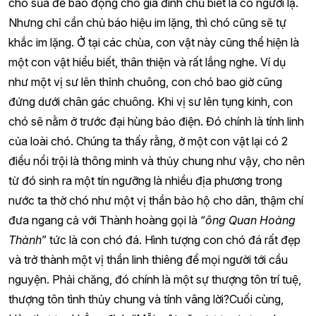
chó sủa để báo động cho gia đình chủ biết là có người lạ.
Nhưng chỉ cần chủ báo hiệu im lặng, thì chó cũng sẽ tự
khắc im lặng. Ở tại các chùa, con vật này cũng thể hiện là
một con vật hiểu biết, thân thiện và rất lắng nghe. Ví dụ
như một vị sư lên thỉnh chuông, con chó bao giờ cũng
đứng dưới chân gác chuông. Khi vị sư lên tụng kinh, con
chó sẽ nằm ở trước đại hùng bảo điện. Đó chính là tính linh
của loài chó. Chúng ta thấy rằng, ở một con vật lại có 2
điều nổi trội là thông minh và thủy chung như vậy, cho nên
từ đó sinh ra một tín ngưỡng là nhiều địa phương trong
nước ta thờ chó như một vị thần bảo hộ cho dân, thậm chí
đưa ngang cả với Thành hoàng gọi là “
ông Quan Hoàng
Thành
” tức là con chó đá. Hình tượng con chó đá rất đẹp
và trở thành một vị thần linh thiêng để mọi người tới cầu
nguyện. Phải chăng, đó chính là một sự thượng tôn trí tuệ,
thượng tôn tình thủy chung và tính vâng lời?Cuối cùng,