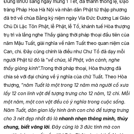
Đúng 8h00 sáng ngày mùng 1 Tết, đã thành thông lệ, Đạo
tràng Pháp Hoa Hà Nội và nhân dân Phật tử thập phương
đã trở về chùa Bằng kỷ niệm ngày Vía Đức Đương Lai Giáo
Chủ Di Lặc Tôn Phật, lễ Phật, lễ Tổ, khánh tuế Hòa thượng
trụ trì và lắng nghe Thầy giảng thời pháp thoại đầu tiên của
năm Mậu Tuất, giải nghĩa về năm Tuất theo quan niệm của
Can, chi. Đây cũng chính là điều như Chư Tổ đã dạy mỗi
người Phật tử đó là “
về chùa, lễ Phật, vãn cảnh, nghe
thầy giảng kinh
”.Trong thời pháp thoại, Hòa thượng đã
chia sẻ với đại chúng về ý nghĩa của chữ Tuất. Theo Hòa
thượng, “
năm Tuất là một trong 12 năm mà người cổ xưa
lấy 12 con linh vật để tượng trưng cho 12 năm, 12 chi. Mỗi
một năm, một con vật đều có ý nghĩa trong cuộc sống.
Năm Tuất, dân gian lấy hình ảnh con chó để tượng trưng
cho 3 nét đẹp nhất đó là
nhanh nhẹn thông minh, thủy
chung, biết vâng lời
. Đây cũng là 3 đức tính mà con