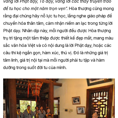
vâng lời Phật dạy, Tổ dạy, vâng lời các thầy truyền trao
để tu học cho một năm trọn vẹn”.
Hòa thượng cũng mong
rằng đại chúng hãy nỗ lực tu học, lắng nghe giáo pháp để
chuyển hóa thân tâm, cảm nhận niềm an lạc trong từng lời
Phật dạy. Nhân dịp này, mỗi người đều được Hòa thượng
trụ trì tặng một tấm thiệp được thiết kế đẹp mắt, mang màu
sắc văn hóa Việt và có nội dung là lời Phật dạy, hoặc các
câu thi kệ ngắn gọn, hàm xúc, thú vị. Đó là những giá trị
tâm linh, giá trị nội tại mà mỗi người phải tu tập và hàm
dưỡng trong suốt đời tu của mình.