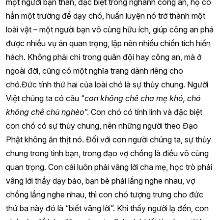
một người bạn thân, đặc biệt trong nghành công an, họ có
hẳn một trường để dạy chó, huấn luyện nó trở thành một
loài vật – một người bạn vô cùng hữu ích, giúp công an phá
được nhiều vụ án quan trọng, lập nên nhiều chiến tích hiển
hách. Không phải chỉ trong quân đội hay công an, mà ở
ngoài đời, cũng có một nghĩa trang dành riêng cho
chó.Đức tính thứ hai của loài chó là sự thủy chung. Người
Việt chúng ta có câu “
con không chê cha mẹ khó, chó
không chê chủ nghèo
”. Con chó có tính linh và đặc biệt
con chó có sự thủy chung, nên những người theo Đạo
Phật không ăn thịt nó. Đối với con người chúng ta, sự thủy
chung trong tình bạn, trong đạo vợ chồng là điều vô cùng
quan trọng. Con cái luôn phải vâng lời cha mẹ, học trò phải
vâng lời thầy dạy bảo, bạn bè phải lắng nghe nhau, vợ
chồng lắng nghe nhau, thì con chó tượng trưng cho đức
thứ ba này đó là “biết vâng lời”. Khi thấy người lạ đến, con