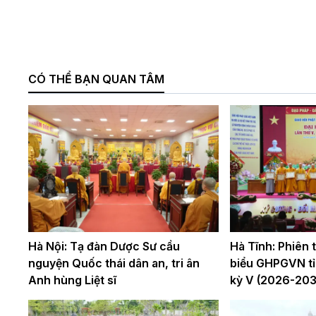
CÓ THỂ BẠN QUAN TÂM
Hà Nội: Tạ đàn Dược Sư cầu
Hà Tĩnh: Phiên th
nguyện Quốc thái dân an, tri ân
biểu GHPGVN tỉ
Anh hùng Liệt sĩ
kỳ V (2026-203