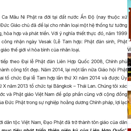
đ
Ca Mâu Ni Phật ra đời tại đất nước Ấn Độ (nay thuộc xứ
, Đức Giáo chủ đã để lại cho nhân loại một hệ thống tư tưởng
H
ộng, hòa hợp và phát triển. Với ý nghĩa thiết thực đó, năm 1999
k
t
 công nhận ngày Vesak (Lễ Tam hợp: Phật đản sinh, Phật
V
iáo thế giới vì hòa bình của nhân loại.
iếp theo Đại lễ Phật đản Liên Hợp Quốc 2008, Chính phủ
H
hành công tốt đẹp. Năm 2014, lại một lần nữa Giáo hội Phật
t
ai tổ chức Đại lễ Tam hợp lần thứ XI năm 2014 và được Ủy
h
hứ X năm 2013 tổ chức tại Băngkok – Thái Lan. Chúng tôi xác
 nước và Phật giáo Việt Nam để góp phần cùng với cộng đồng
của Đức Phật trong sự nghiệp hoằng dương Chính pháp, lợi lạc
H
T
n
ới dân tộc Việt Nam, Đạo Phật đã trở thành tôn giáo của dân
 mục tiêu phát triển thiên niên kỷ của Liên Hợp Quốc
”,