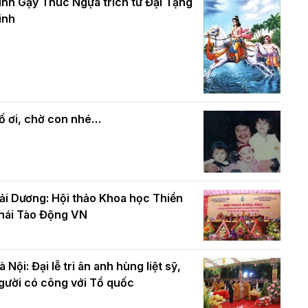
và bình đẳng trong Phật giáo
inh Gậy Thúc Ngựa trích từ Đại Tạng
ính mừng Đại lễ Phật đản PL.2570 –
inh
L.2026
ác cơ quan, ban, ngành Thành phố
Phật giáo chính tín Phần 7: Luật nhân
húc mừng BTS GHPGVN TP. Hà Nội
quả
hân mùa Phật đản PL.2570
ố ơi, chờ con nhé…
ải Dương: Hội thảo Khoa học Thiền
hái Tào Động VN
à Nội: Đại lễ tri ân anh hùng liệt sỹ,
gười có công với Tổ quốc