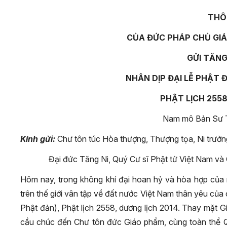
THÔ
CỦA ĐỨC PHÁP CHỦ GIÁ
GỬI TĂNG
NHÂN DỊP ĐẠI LỄ PHẬT 
PHẬT LỊCH 2558
Nam mô Bản Sư T
Kính gửi:
Chư tôn túc Hòa thượng, Thượng tọa, Ni trưởng
Đại đức Tăng Ni, Quý Cư sĩ Phật tử Việt Nam và 
Hôm nay, trong không khí đại hoan hỷ và hòa hợp của 
trên thế giới vân tập về đất nước Việt Nam thân yêu của 
Phật đản), Phật lịch 2558, dương lịch 2014. Thay mặt G
cầu chúc đến Chư tôn đức Giáo phẩm, cùng toàn thể Q