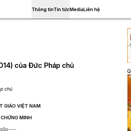
Thông tin
Tin tức
Media
Liên hệ
2014) của Đức Pháp chủ
Q
áp chủ
T GIÁO VIỆT NAM
 CHỨNG MINH
-o0o----