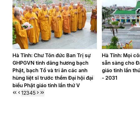
Hà Tĩnh: Chư Tôn đức Ban Trị sự
Hà Tĩnh: Mọi cô
GHPGVN tỉnh dâng hương bạch
sẵn sàng cho Đạ
Phật, bạch Tổ và tri ân các anh
giáo tỉnh lần t
hùng liệt sĩ trước thềm Đại hội đại
- 2031
biểu Phật giáo tỉnh lần thứ V
1
2
3
4
5