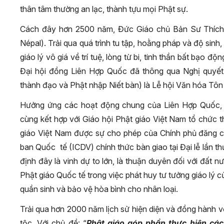
thân tâm thường an lạc, thành tựu mọi Phật sự.
Cách đây hơn 2500 năm, Đức Giáo chủ Bản Sư Thích 
Népal). Trải qua quá trình tu tập, hoằng pháp và độ sinh
giáo lý vô giá về trí tuệ, lòng từ bi, tinh thần bất bạo đ
Đại hội đồng Liên Hợp Quốc đã thông qua Nghị quyết
thành đạo và Phật nhập Niết bàn) là Lễ hội Văn hóa Tôn g
Hưởng ứng các hoạt động chung của Liên Hợp Quốc, t
cùng kết hợp với Giáo hội Phật giáo Việt Nam tổ chức t
giáo Việt Nam được sự cho phép của Chính phủ đăng c
ban Quốc tế (ICDV) chính thức bàn giao tại Đại lễ lần t
định đây là vinh dự to lớn, là thuận duyên đối với đất
Phật giáo Quốc tế trong việc phát huy tư tưởng giáo lý 
quần sinh và bảo vệ hòa bình cho nhân loại.
Trải qua hơn 2000 năm lịch sử hiện diện và đồng hành v
tộc. Với chủ đề: “
Phật giáo góp phần thực hiện các