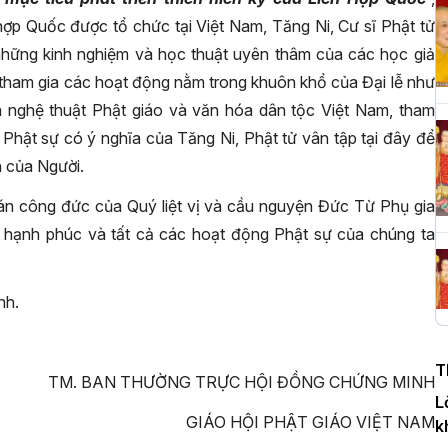
 hợp Quốc được tổ chức tại Việt Nam, Tăng Ni, Cư sĩ Phật tử
những kinh nghiệm và học thuật uyên thâm của các học giả
H
c
 tham gia các hoạt động nằm trong khuôn khổ của Đại lễ như
P
óa nghệ thuật Phật giáo và văn hóa dân tộc Việt Nam, tham
Phật sự có ý nghĩa của Tăng Ni, Phật tử vân tập tại đây để
 của Người.
T
thán công đức của Quý liệt vị và cầu nguyện Đức Từ Phụ gia
c
c hạnh phúc và tất cả các hoạt động Phật sự của chúng ta
T
nh.
H
n
T
D
TM. BAN THƯỜNG TRỰC HỘI ĐỒNG CHỨNG MINH
L
GIÁO HỘI PHẬT GIÁO VIỆT NAM
k