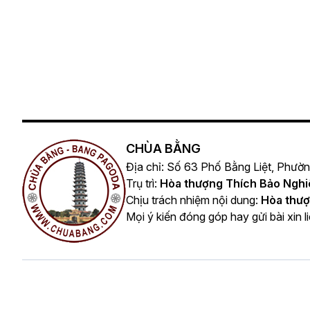
CHÙA BẰNG
Địa chỉ: Số 63 Phố Bằng Liệt, Phườ
Trụ trì:
Hòa thượng Thích Bảo Ngh
Chịu trách nhiệm nội dung:
Hòa thượ
Mọi ý kiến đóng góp hay gửi bài xin l