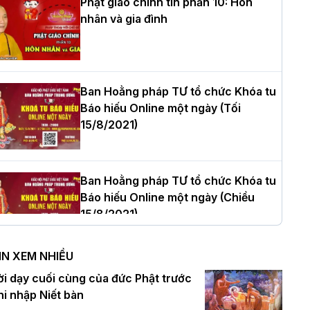
Phật giáo chính tín phần 10: Hôn
nhân và gia đình
òa thượng Thích Quảng Tùng tái đắc
ử Trưởng BTS GHPGVN thành phố Hải
hòng nhiệm kỳ 2026 – 2031
Ban Hoằng pháp TƯ tổ chức Khóa tu
Báo hiếu Online một ngày (Tối
15/8/2021)
hượng tọa Thích Tâm Chính được suy
ử tân Trưởng ban Trị sự GHPGVN tỉnh
hanh Hóa nhiệm kỳ 2026 - 2031
Ban Hoằng pháp TƯ tổ chức Khóa tu
Báo hiếu Online một ngày (Chiều
15/8/2021)
à Nội: Tăng Ni Trường hạ Bồ Đề trang
ghiêm tác pháp Tiền an cư PL.2570 –
IN XEM NHIỀU
L.2026
Ban Hoằng pháp TƯ tổ chức Khóa tu
ời dạy cuối cùng của đức Phật trước
Báo hiếu Online một ngày (Sáng
hi nhập Niết bàn
15/8/2021)