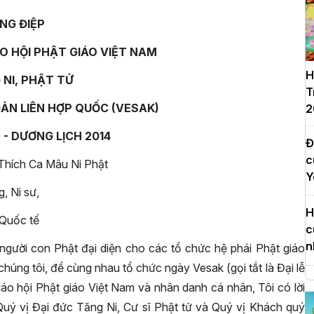
NG ĐIỆP
O HỘI PHẬT GIÁO VIỆT NAM
H
 NI, PHẬT TỬ
T
ĐẢN LIÊN HỢP QUỐC (VESAK)
2
 - DƯƠNG LỊCH 2014
Đ
c
hích Ca Mâu Ni Phật
Y
, Ni sư,
H
Quốc tế
c
n
người con Phật đại diện cho các tổ chức hệ phái Phật giáo
chúng tôi, để cùng nhau tổ chức ngày Vesak (gọi tắt là Đại lễ
H
iáo hội Phật giáo Việt Nam và nhân danh cá nhân, Tôi có lời
d
uý vị Đại đức Tăng Ni, Cư sĩ Phật tử và Quý vị Khách quý