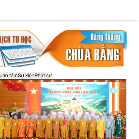
uan tâm
Sự kiện
Phật sự