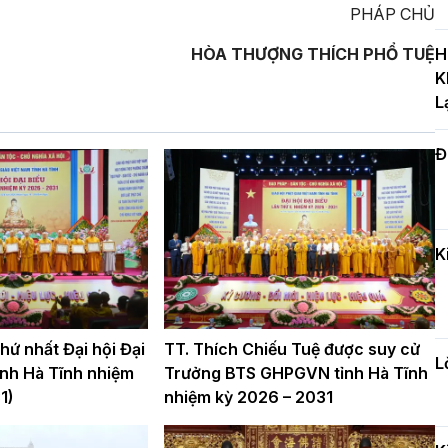
PHÁP CHỦ
T
c
HÒA THƯỢNG THÍCH PHỔ TUỆ
H
H
K
L
Đ
H
c
n
K
Đ
t
đ
ứ nhất Đại hội Đại
TT. Thích Chiếu Tuệ được suy cử
L
nh Hà Tĩnh nhiệm
Trưởng BTS GHPGVN tỉnh Hà Tĩnh
1)
nhiệm kỳ 2026 – 2031
H