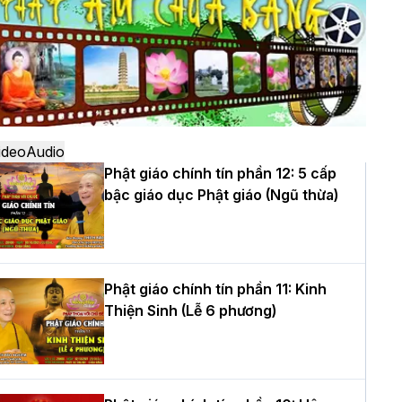
ô
à Nội: Ngày tu học cuối cùng khép lại
hóa sinh hoạt Phật pháp mùa hè lần
hứ XIV tại chùa Bằng
ideo
Audio
Phật giáo chính tín phần 12: 5 cấp
bậc giáo dục Phật giáo (Ngũ thừa)
ọc yêu thương trong ngày tu tập thứ
ư của Khóa sinh hoạt Phật pháp mùa
è tại chùa Bằng
Phật giáo chính tín phần 11: Kinh
Thiện Sinh (Lễ 6 phương)
T.Thích Thọ Lạc được suy cử làm tân
rưởng BTS GHPGVN tỉnh Nghệ An
hiệm kỳ 2026 – 2031