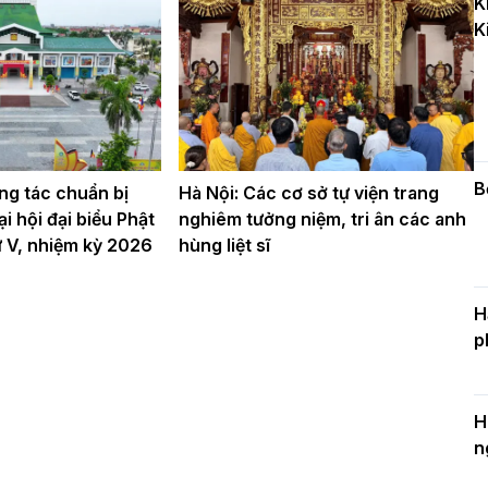
K
k
K
D
C
c
n
B
ng tác chuẩn bị
Hà Nội: Các cơ sở tự viện trang
i hội đại biểu Phật
nghiêm tưởng niệm, tri ân các anh
hứ V, nhiệm kỳ 2026
hùng liệt sĩ
H
p
H
n