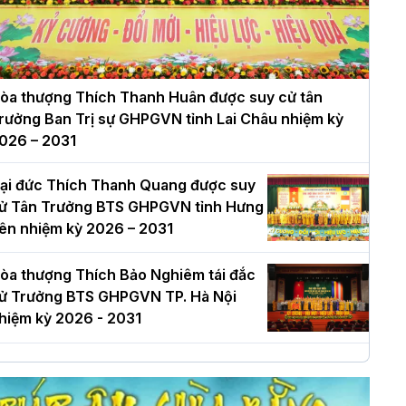
òa thượng Thích Thanh Huân được suy cử tân
rưởng Ban Trị sự GHPGVN tỉnh Lai Châu nhiệm kỳ
026 – 2031
ại đức Thích Thanh Quang được suy
ử Tân Trưởng BTS GHPGVN tỉnh Hưng
ên nhiệm kỳ 2026 – 2031
òa thượng Thích Bảo Nghiêm tái đắc
ử Trưởng BTS GHPGVN TP. Hà Nội
hiệm kỳ 2026 - 2031
à Nội: Long trọng lễ khởi công xây
ựng Trung tâm văn hóa Phật giáo Thủ