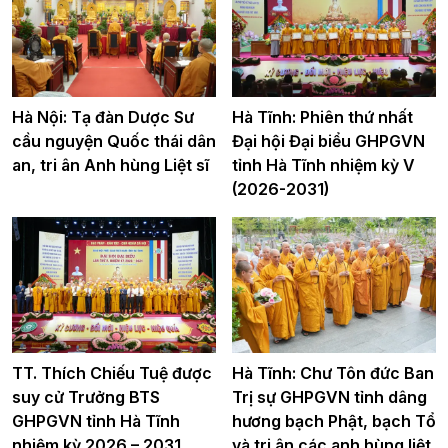
Hà Nội: Tạ đàn Dược Sư
Hà Tĩnh: Phiên thứ nhất
cầu nguyện Quốc thái dân
Đại hội Đại biểu GHPGVN
an, tri ân Anh hùng Liệt sĩ
tỉnh Hà Tĩnh nhiệm kỳ V
(2026-2031)
TT. Thích Chiếu Tuệ được
Hà Tĩnh: Chư Tôn đức Ban
suy cử Trưởng BTS
Trị sự GHPGVN tỉnh dâng
GHPGVN tỉnh Hà Tĩnh
hương bạch Phật, bạch Tổ
nhiệm kỳ 2026 – 2031
và tri ân các anh hùng liệt