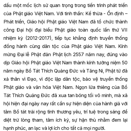
dấu một mốc lịch sử quan trọng trong tiến trình phát triển
của Phật giáo Việt Nam. Với tinh thần: Kế thừa - Ổn định –
Phát triển, Giáo hội Phật giáo Việt Nam đã tổ chức thành
công Đại hội đại biểu Phật giáo toàn quốc lần thứ VII
nhiệm kỳ (2012-2017), tiếp tục khẳng định truyền thống
đồng hành cùng dân tộc của Phật giáo Việt Nam. Kính
mừng Đại lễ Phật đản Phật lịch 2557 năm nay, đúng vào
dịp Giáo hội Phật giáo Việt Nam thành kính tưởng niệm 50
năm ngày Bồ Tát Thích Quảng Đức và Tăng Ni, Phật tử đã
xả thân vì Đạo, vì độc lập dân tộc, bảo vệ truyền thống
Phật giáo và văn hóa Việt Nam. Ngọn lửa thiêng của Bồ
Tát Thích Quảng Đức đã xua tan bóng tối vô minh, mà xã
hội hiện đại ngày nay rất cần sự hiện diện của hành giả với
tâm Bồ tát trải rộng tình thương yêu, trí tuệ trong sáng để
diệt trừ lòng tham, tâm ích kỷ, sự hận thù nhằm đem lại
hạnh phúc, an lạc và lợi ích cho tất cả mọi người.