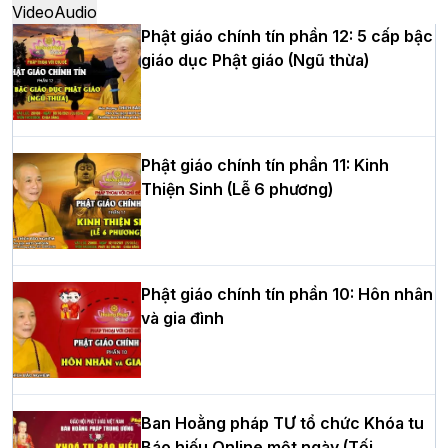
Video
Audio
Phật giáo chính tín phần 12: 5 cấp bậc
giáo dục Phật giáo (Ngũ thừa)
Học yêu thương trong ngày tu tập thứ
tư của Khóa sinh hoạt Phật pháp mùa
hè tại chùa Bằng
Phật giáo chính tín phần 11: Kinh
Thiện Sinh (Lễ 6 phương)
HT.Thích Thọ Lạc được suy cử làm tân
Trưởng BTS GHPGVN tỉnh Nghệ An
nhiệm kỳ 2026 – 2031
Phật giáo chính tín phần 10: Hôn nhân
và gia đình
Hòa thượng Thích Quảng Tùng tái đắc
cử Trưởng BTS GHPGVN thành phố Hải
Phòng nhiệm kỳ 2026 – 2031
Ban Hoằng pháp TƯ tổ chức Khóa tu
Báo hiếu Online một ngày (Tối