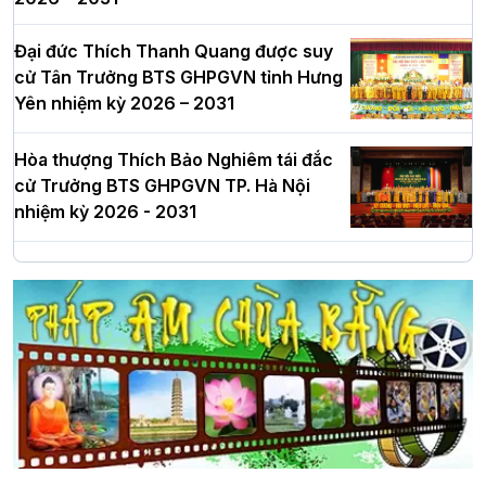
Đại đức Thích Thanh Quang được suy
cử Tân Trưởng BTS GHPGVN tỉnh Hưng
Yên nhiệm kỳ 2026 – 2031
Hòa thượng Thích Bảo Nghiêm tái đắc
cử Trưởng BTS GHPGVN TP. Hà Nội
nhiệm kỳ 2026 - 2031
Hà Nội: Long trọng lễ khởi công xây
dựng Trung tâm văn hóa Phật giáo Thủ
đô
Hà Nội: Ngày tu học cuối cùng khép lại
khóa sinh hoạt Phật pháp mùa hè lần
thứ XIV tại chùa Bằng