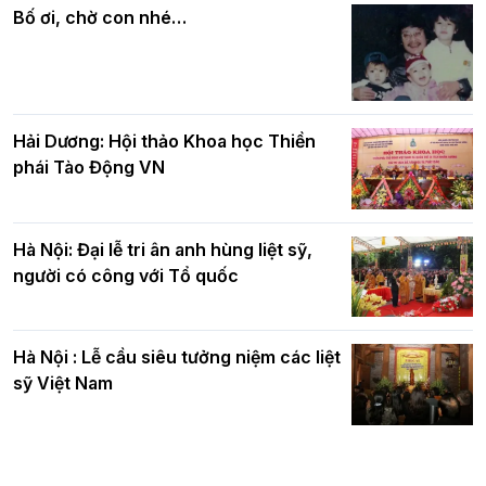
quả
nhân mùa Phật đản PL.2570
Bố ơi, chờ con nhé…
Hải Dương: Hội thảo Khoa học Thiền
phái Tào Động VN
Hà Nội: Đại lễ tri ân anh hùng liệt sỹ,
người có công với Tổ quốc
Hà Nội : Lễ cầu siêu tưởng niệm các liệt
sỹ Việt Nam