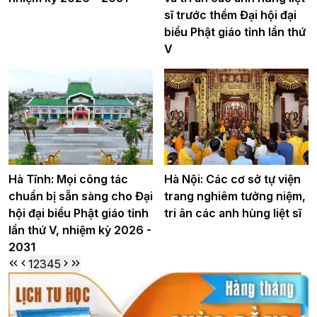
sĩ trước thềm Đại hội đại
biểu Phật giáo tỉnh lần thứ
V
Hà Tĩnh: Mọi công tác
Hà Nội: Các cơ sở tự viện
chuẩn bị sẵn sàng cho Đại
trang nghiêm tưởng niệm,
hội đại biểu Phật giáo tỉnh
tri ân các anh hùng liệt sĩ
lần thứ V, nhiệm kỳ 2026 -
2031
1
2
3
4
5