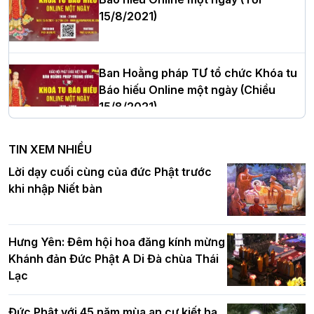
15/8/2021)
Thượng tọa Thích Tâm Chính được suy
cử tân Trưởng ban Trị sự GHPGVN tỉnh
Thanh Hóa nhiệm kỳ 2026 - 2031
Ban Hoằng pháp TƯ tổ chức Khóa tu
Báo hiếu Online một ngày (Chiều
15/8/2021)
Hà Nội: Tăng Ni Trường hạ Bồ Đề trang
nghiêm tác pháp Tiền an cư PL.2570 –
TIN XEM NHIỀU
DL.2026
Ban Hoằng pháp TƯ tổ chức Khóa tu
Lời dạy cuối cùng của đức Phật trước
Báo hiếu Online một ngày (Sáng
khi nhập Niết bàn
15/8/2021)
Thứ trưởng Bộ Dân tộc và Tôn giáo
chúc mừng Phật đản BTS GHPGVN TP.
Hưng Yên: Đêm hội hoa đăng kính mừng
Hà Nội
Khánh đản Đức Phật A Di Đà chùa Thái
Lạc
Tinh thần yêu nước của Phật giáo
Đức Phật với 45 năm mùa an cư kiết hạ
Hơn 5.000 người tham dự diễu hành,