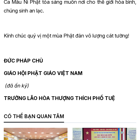
Ca Mâu Ni Phật tỏa sáng muôn nơi cho thế giới hòa bình,
chúng sinh an lạc.
Kính chúc quý vị một mùa Phật đản vô lượng cát tường!
ĐỨC PHÁP CHỦ
GIÁO HỘI PHẬT GIÁO VIỆT NAM
(đã ấn ký)
TRƯỞNG LÃO HÒA THƯỢNG THÍCH PHỔ TUỆ
CÓ THỂ BẠN QUAN TÂM