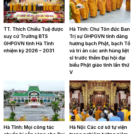
TT. Thích Chiếu Tuệ được
Hà Tĩnh: Chư Tôn đức Ban
suy cử Trưởng BTS
Trị sự GHPGVN tỉnh dâng
GHPGVN tỉnh Hà Tĩnh
hương bạch Phật, bạch Tổ
nhiệm kỳ 2026 – 2031
và tri ân các anh hùng liệt
sĩ trước thềm Đại hội đại
biểu Phật giáo tỉnh lần thứ
V
Hà Tĩnh: Mọi công tác
Hà Nội: Các cơ sở tự viện