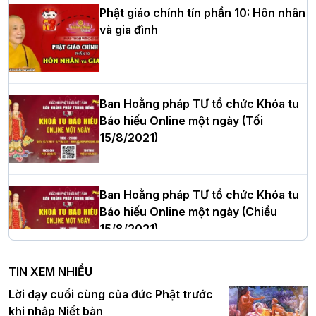
Phật giáo chính tín phần 10: Hôn nhân
và gia đình
Hòa thượng Thích Quảng Tùng tái đắc
cử Trưởng BTS GHPGVN thành phố Hải
Phòng nhiệm kỳ 2026 – 2031
Ban Hoằng pháp TƯ tổ chức Khóa tu
Báo hiếu Online một ngày (Tối
15/8/2021)
Thượng tọa Thích Tâm Chính được suy
cử tân Trưởng ban Trị sự GHPGVN tỉnh
Thanh Hóa nhiệm kỳ 2026 - 2031
Ban Hoằng pháp TƯ tổ chức Khóa tu
Báo hiếu Online một ngày (Chiều
15/8/2021)
Hà Nội: Tăng Ni Trường hạ Bồ Đề trang
nghiêm tác pháp Tiền an cư PL.2570 –
TIN XEM NHIỀU
DL.2026
Ban Hoằng pháp TƯ tổ chức Khóa tu
Lời dạy cuối cùng của đức Phật trước
Báo hiếu Online một ngày (Sáng
khi nhập Niết bàn