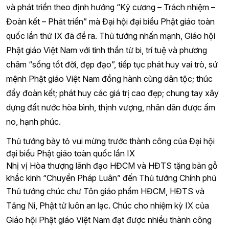
và phát triển theo định hướng “Kỷ cương – Trách nhiệm –
Đoàn kết – Phát triển” mà Đại hội đại biểu Phật giáo toàn
quốc lần thứ IX đã đề ra. Thủ tướng nhấn mạnh, Giáo hội
Phật giáo Việt Nam với tinh thần từ bi, trí tuệ và phương
châm “sống tốt đời, đẹp đạo”, tiếp tục phát huy vai trò, sứ
mệnh Phật giáo Việt Nam đồng hành cùng dân tộc; thúc
đẩy đoàn kết; phát huy các giá trị cao đẹp; chung tay xây
dựng đất nước hòa bình, thịnh vượng, nhân dân được ấm
no, hạnh phúc.
Thủ tướng bày tỏ vui mừng trước thành công của Đại hội
đại biểu Phật giáo toàn quốc lần IX
Nhị vị Hòa thượng lãnh đạo HĐCM và HĐTS tặng bản gỗ
khắc kinh “Chuyển Pháp Luân” đến Thủ tướng Chính phủ
Thủ tướng chúc chư Tôn giáo phẩm HĐCM, HĐTS và
Tăng Ni, Phật tử luôn an lạc. Chúc cho nhiệm kỳ IX của
Giáo hội Phật giáo Việt Nam đạt được nhiều thành công