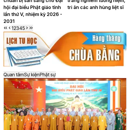
chuẩn bị sẵn sàng cho Đại
trang nghiêm tưởng niệm,
hội đại biểu Phật giáo tỉnh
tri ân các anh hùng liệt sĩ
lần thứ V, nhiệm kỳ 2026 -
2031
1
2
3
4
5
Quan tâm
Sự kiện
Phật sự