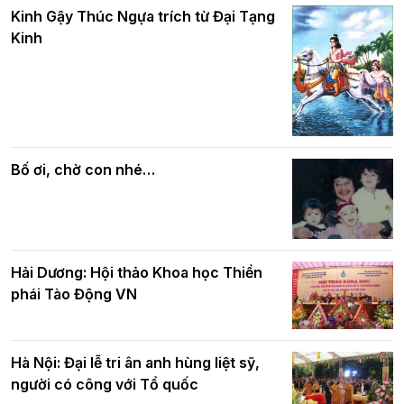
và bình đẳng trong Phật giáo
Kinh Gậy Thúc Ngựa trích từ Đại Tạng
kính mừng Đại lễ Phật đản PL.2570 –
Kinh
DL.2026
Các cơ quan, ban, ngành Thành phố
Phật giáo chính tín Phần 7: Luật nhân
chúc mừng BTS GHPGVN TP. Hà Nội
quả
nhân mùa Phật đản PL.2570
Bố ơi, chờ con nhé…
Hải Dương: Hội thảo Khoa học Thiền
phái Tào Động VN
Hà Nội: Đại lễ tri ân anh hùng liệt sỹ,
người có công với Tổ quốc