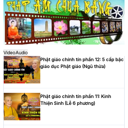
đô
Hà Nội: Ngày tu học cuối cùng khép lại
khóa sinh hoạt Phật pháp mùa hè lần
thứ XIV tại chùa Bằng
Video
Audio
Phật giáo chính tín phần 12: 5 cấp bậc
giáo dục Phật giáo (Ngũ thừa)
Học yêu thương trong ngày tu tập thứ
tư của Khóa sinh hoạt Phật pháp mùa
hè tại chùa Bằng
Phật giáo chính tín phần 11: Kinh
Thiện Sinh (Lễ 6 phương)
HT.Thích Thọ Lạc được suy cử làm tân
Trưởng BTS GHPGVN tỉnh Nghệ An
nhiệm kỳ 2026 – 2031