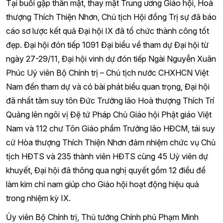
Tại buổi gặp thân mật, thay mặt Trung ương Giáo hội, Hoà
thượng Thích Thiện Nhơn, Chủ tịch Hội đồng Trị sự đã báo
cáo sơ lược kết quả Đại hội IX đã tổ chức thành công tốt
đẹp. Đại hội đón tiếp 1091 Đại biểu về tham dự Đại hội từ
ngày 27-29/11, Đại hội vinh dự đón tiếp Ngài Nguyễn Xuân
Phúc Uỷ viên Bộ Chính trị – Chủ tịch nước CHXHCN Việt
Nam đến tham dự và có bài phát biểu quan trọng, Đại hội
đã nhất tâm suy tôn Đức Trưởng lão Hoà thượng Thích Trí
Quảng lên ngôi vị Đệ tứ Pháp Chủ Giáo hội Phật giáo Việt
Nam và 112 chư Tôn Giáo phẩm Trưởng lão HĐCM, tái suy
cử Hòa thượng Thích Thiện Nhơn đảm nhiệm chức vụ Chủ
tịch HĐTS và 235 thành viên HĐTS cùng 45 Uỷ viên dự
khuyết, Đại hội đã thông qua nghị quyết gồm 12 điều để
làm kim chỉ nam giúp cho Giáo hội hoạt động hiệu quả
trong nhiệm kỳ IX.
Ủy viên Bộ Chính trị, Thủ tướng Chính phủ Phạm Minh