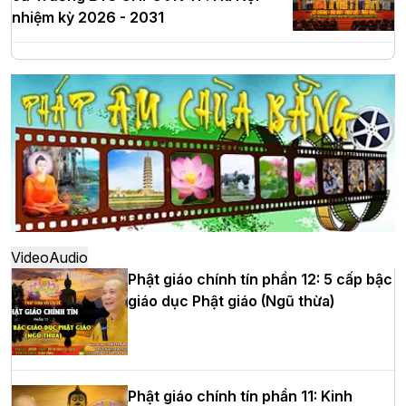
nhiệm kỳ 2026 - 2031
Hà Nội: Long trọng lễ khởi công xây
dựng Trung tâm văn hóa Phật giáo Thủ
đô
Hà Nội: Ngày tu học cuối cùng khép lại
khóa sinh hoạt Phật pháp mùa hè lần
thứ XIV tại chùa Bằng
Video
Audio
Phật giáo chính tín phần 12: 5 cấp bậc
giáo dục Phật giáo (Ngũ thừa)
Học yêu thương trong ngày tu tập thứ
tư của Khóa sinh hoạt Phật pháp mùa
hè tại chùa Bằng
Phật giáo chính tín phần 11: Kinh