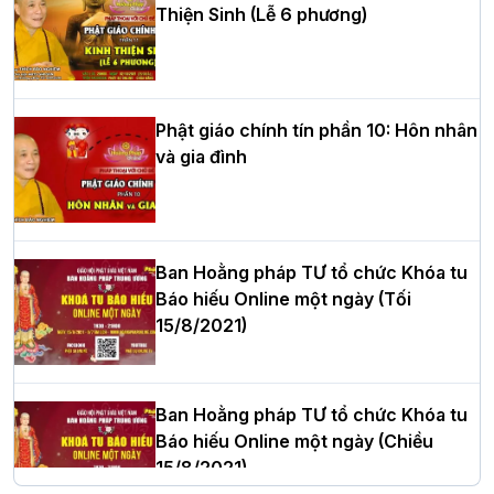
Thiện Sinh (Lễ 6 phương)
HT.Thích Thọ Lạc được suy cử làm tân
Trưởng BTS GHPGVN tỉnh Nghệ An
nhiệm kỳ 2026 – 2031
Phật giáo chính tín phần 10: Hôn nhân
và gia đình
Hòa thượng Thích Quảng Tùng tái đắc
cử Trưởng BTS GHPGVN thành phố Hải
Phòng nhiệm kỳ 2026 – 2031
Ban Hoằng pháp TƯ tổ chức Khóa tu
Báo hiếu Online một ngày (Tối
15/8/2021)
Thượng tọa Thích Tâm Chính được suy
cử tân Trưởng ban Trị sự GHPGVN tỉnh
Thanh Hóa nhiệm kỳ 2026 - 2031
Ban Hoằng pháp TƯ tổ chức Khóa tu
Báo hiếu Online một ngày (Chiều
15/8/2021)
Hà Nội: Tăng Ni Trường hạ Bồ Đề trang