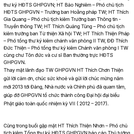
thư ký HĐTS GHPGVN; HT Bảo Nghiêm – Phó chủ tịch
HĐTS GHPGVN – Trưởng ban Hoằng pháp TW; HT Thích
Gia Quang – Phó chủ tịch kiêm Trưởng ban Thông tin -
Truyền thông TW; HT Thích Quảng Tùng – Phó chủ tịch
kiêm trưởng ban Từ thiện Xã hội TW; HT Thích Thiện Pháp
– Phó tổng thư ký kiêm chánh văn phòng II TW, ĐĐ Thích
Đức Thiện – Phó tổng thư ký kiêm Chánh văn phòng I TW
cùng chư Tôn đức và cư sĩ Ban thường trực HĐTS
GHPGVN.
Thay mặt lãnh đạo TW GHPGVN HT Thích Chơn Thiện
gửi lời cảm ơn, chúc sức khoẻ và gửi lời chúc mừng năm
mới 2013 tới Đảng, Nhà nước và Chính phủ đã quam tâm,
giúp đỡ GHPGVN tổ chức thành công Đại hội đại biểu
Phật giáo toàn quốc nhiệm kỳ VII ( 2012 – 2017).
Cũng trong buổi gặp mặt HT Thích Thiện Nhơn – Phó chủ
tịch kiêm Tổng thư ký HĐTS GHPGVN báo cáo Thủ tướng