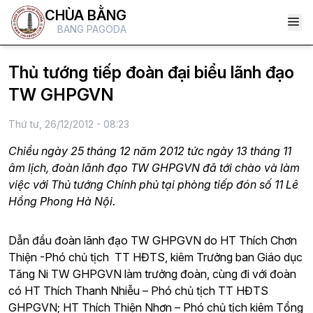
CHÙA BẰNG
BANG PAGODA
Thủ tướng tiếp đoàn đại biểu lãnh đạo
TW GHPGVN
Thứ tư, 26/12/2012 - 08:23
Chiều ngày 25 tháng 12 năm 2012 tức ngày 13 tháng 11
âm lịch, đoàn lãnh đạo TW GHPGVN đã tới chào và làm
việc với Thủ tướng Chính phủ tại phòng tiếp đón số 11 Lê
Hồng Phong Hà Nội.
Dẫn đầu đoàn lãnh đạo TW GHPGVN do HT Thích Chơn
Thiện -Phó chủ tịch TT HĐTS, kiêm Trưởng ban Giáo dục
Tăng Ni TW GHPGVN làm trưởng đoàn, cùng đi với đoàn
có HT Thích Thanh Nhiễu – Phó chủ tịch TT HĐTS
GHPGVN; HT Thích Thiện Nhơn – Phó chủ tịch kiêm Tổng