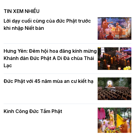
nghiêm tác pháp Tiền an cư PL.2570 –
TIN XEM NHIỀU
DL.2026
Ban Hoằng pháp TƯ tổ chức Khóa tu
Lời dạy cuối cùng của đức Phật trước
Báo hiếu Online một ngày (Sáng
khi nhập Niết bàn
15/8/2021)
Thứ trưởng Bộ Dân tộc và Tôn giáo
chúc mừng Phật đản BTS GHPGVN TP.
Hưng Yên: Đêm hội hoa đăng kính mừng
Hà Nội
Khánh đản Đức Phật A Di Đà chùa Thái
Lạc
Tinh thần yêu nước của Phật giáo
Đức Phật với 45 năm mùa an cư kiết hạ
Hơn 5.000 người tham dự diễu hành,
cung rước Xá lợi Đức Phật kính mừng
ngày Đức Phật đản sinh
Kinh Công Đức Tắm Phật
Phật giáo chính tín Phần 9: Giải thích
về "Lục Tức Phật"
Đại lễ Phật đản PL.2570 tại Hà Nội: Lan
tỏa thông điệp từ bi, trí tuệ vì một Thủ