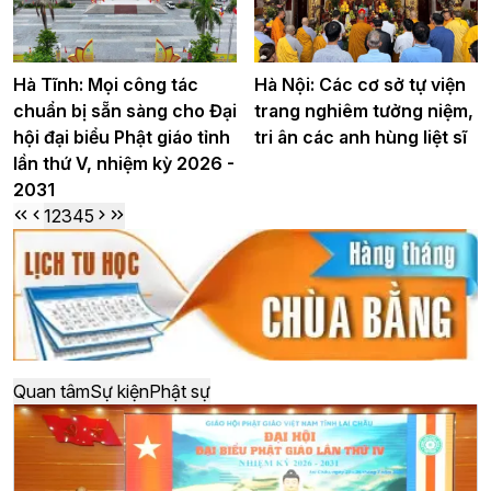
Hà Tĩnh: Mọi công tác
Hà Nội: Các cơ sở tự viện
chuẩn bị sẵn sàng cho Đại
trang nghiêm tưởng niệm,
hội đại biểu Phật giáo tỉnh
tri ân các anh hùng liệt sĩ
lần thứ V, nhiệm kỳ 2026 -
2031
1
2
3
4
5
Quan tâm
Sự kiện
Phật sự