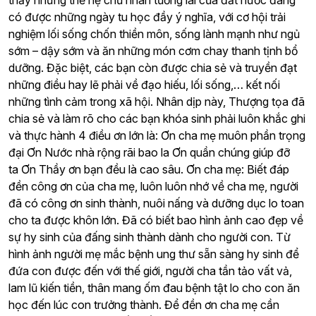
thấy những thế hệ chủ nhân tương lai của đất nước đang
có được những ngày tu học đầy ý nghĩa, với cơ hội trải
nghiệm lối sống chốn thiền môn, sống lành mạnh như ngủ
sớm – dậy sớm và ăn những món cơm chay thanh tịnh bổ
dưỡng. Đặc biệt, các bạn còn được chia sẻ và truyền đạt
những điều hay lẽ phải về đạo hiếu, lối sống,… kết nối
những tình cảm trong xã hội.
Nhân dịp này, Thượng tọa đã
chia sẻ và làm rõ cho các bạn khóa sinh phải luôn khắc ghi
và thực hành 4 điều ơn lớn là:
Ơn cha mẹ muôn phần trọng
đại
Ơn Nước nhà rộng rãi bao la
Ơn quần chúng giúp đỡ
ta
Ơn Thầy ơn bạn đều là cao sâu.
Ơn cha mẹ: Biết đáp
đền công ơn của cha mẹ, luôn luôn nhớ về cha mẹ, người
đã có công ơn sinh thành, nuôi nấng và dưỡng dục lo toan
cho ta được khôn lớn. Đã có biết bao hình ảnh cao đẹp về
sự hy sinh của đấng sinh thành dành cho người con. Từ
hình ảnh người mẹ mắc bệnh ung thư sẵn sàng hy sinh để
đứa con được đến với thế giới, người cha tần tảo vất vả,
lam lũ kiến tiền, thân mang ốm đau bệnh tật lo cho con ăn
học đến lúc con trưởng thành. Để đền ơn cha mẹ cần