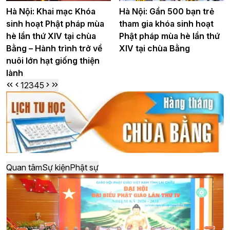
Hà Nội: Khai mạc Khóa
Hà Nội: Gần 500 bạn trẻ
sinh hoạt Phật pháp mùa
tham gia khóa sinh hoạt
hè lần thứ XIV tại chùa
Phật pháp mùa hè lần thứ
Bằng – Hành trình trở về
XIV tại chùa Bằng
nuôi lớn hạt giống thiện
lành
1
2
3
4
5
Quan tâm
Sự kiện
Phật sự