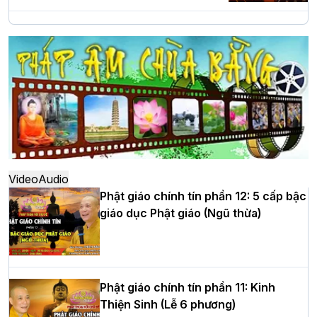
Hà Nội: Long trọng lễ khởi công xây
dựng Trung tâm văn hóa Phật giáo Thủ
đô
Hà Nội: Ngày tu học cuối cùng khép lại
khóa sinh hoạt Phật pháp mùa hè lần
thứ XIV tại chùa Bằng
Video
Audio
Phật giáo chính tín phần 12: 5 cấp bậc
giáo dục Phật giáo (Ngũ thừa)
Học yêu thương trong ngày tu tập thứ
tư của Khóa sinh hoạt Phật pháp mùa
hè tại chùa Bằng
Phật giáo chính tín phần 11: Kinh
Thiện Sinh (Lễ 6 phương)