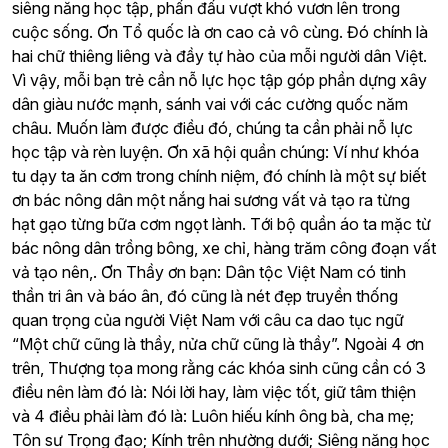
siêng năng học tập, phấn đấu vượt khó vươn lên trong
cuộc sống.
Ơn Tổ quốc là ơn cao cả vô cùng. Đó chính là
hai chữ thiêng liêng và đầy tự hào của mỗi người dân Việt.
Vì vậy, mỗi bạn trẻ cần nỗ lực học tập góp phần dựng xây
dân giàu nước mạnh, sánh vai với các cường quốc năm
châu. Muốn làm được điều đó, chúng ta cần phải nỗ lực
học tập và rèn luyện.
Ơn xã hội quần chúng: Ví như khóa
tu dạy ta ăn cơm trong chính niệm, đó chính là một sự biết
ơn bác nông dân một nắng hai sương vất vả tạo ra từng
hạt gạo từng bữa cơm ngọt lành. Tới bộ quần áo ta mặc từ
bác nông dân trồng bông, xe chỉ, hàng trăm công đoạn vất
vả tạo nên,.
Ơn Thầy ơn bạn: Dân tộc Việt Nam có tinh
thần tri ân và báo ân, đó cũng là nét đẹp truyền thống
quan trọng của người Việt Nam với câu ca dao tục ngữ
“Một chữ cũng là thầy, nửa chữ cũng là thầy”.
Ngoài 4 ơn
trên, Thượng tọa mong rằng các khóa sinh cũng cần có 3
điều nên làm đó là: Nói lời hay, làm việc tốt, giữ tâm thiện
và 4 điều phải làm đó là: Luôn hiếu kính ông bà, cha mẹ;
Tôn sư Trọng đạo; Kính trên nhường dưới; Siêng năng học