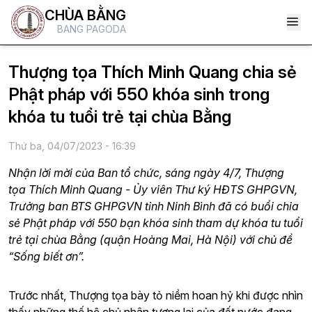
CHÙA BẰNG
BANG PAGODA
Thượng tọa Thích Minh Quang chia sẻ
Phật pháp với 550 khóa sinh trong
khóa tu tuổi trẻ tại chùa Bằng
Thứ ba, 04/07/2023 - 16:39
Nhận lời mời của Ban tổ chức, sáng ngày 4/7, Thượng
tọa Thích Minh Quang - Ủy viên Thư ký HĐTS GHPGVN,
Trưởng ban BTS GHPGVN tỉnh Ninh Bình đã có buổi chia
sẻ Phật pháp với 550 bạn khóa sinh tham dự khóa tu tuổi
trẻ tại chùa Bằng (quận Hoàng Mai, Hà Nội) với chủ đề
“Sống biết ơn”.
Trước nhất, Thượng tọa bày tỏ niềm hoan hỷ khi được nhìn