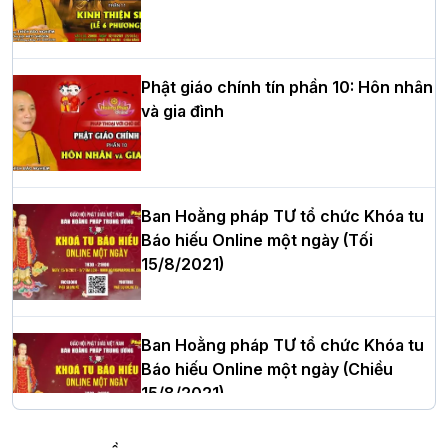
HT.Thích Thọ Lạc được suy cử làm tân
Trưởng BTS GHPGVN tỉnh Nghệ An
nhiệm kỳ 2026 – 2031
Phật giáo chính tín phần 10: Hôn nhân
và gia đình
Hòa thượng Thích Quảng Tùng tái đắc
cử Trưởng BTS GHPGVN thành phố Hải
Phòng nhiệm kỳ 2026 – 2031
Ban Hoằng pháp TƯ tổ chức Khóa tu
Báo hiếu Online một ngày (Tối
15/8/2021)
Thượng tọa Thích Tâm Chính được suy
cử tân Trưởng ban Trị sự GHPGVN tỉnh
Thanh Hóa nhiệm kỳ 2026 - 2031
Ban Hoằng pháp TƯ tổ chức Khóa tu
Báo hiếu Online một ngày (Chiều
15/8/2021)
Hà Nội: Tăng Ni Trường hạ Bồ Đề trang
nghiêm tác pháp Tiền an cư PL.2570 –