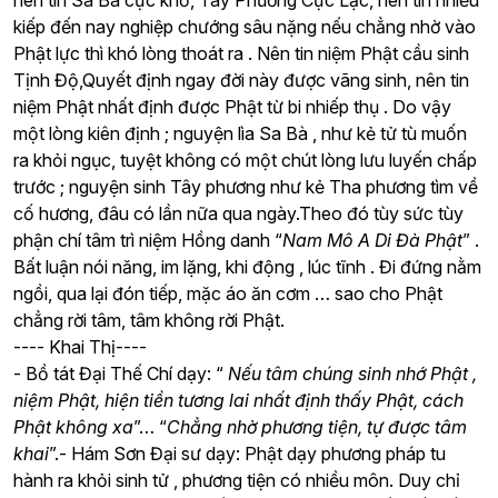
nên tin Sa Bà cực khổ, Tây Phương Cực Lạc, nên tin nhiều
kiếp đến nay nghiệp chướng sâu nặng nếu chẳng nhờ vào
Phật lực thì khó lòng thoát ra . Nên tin niệm Phật cầu sinh
Tịnh Độ,Quyết định ngay đời này được vãng sinh, nên tin
niệm Phật nhất định được Phật từ bi nhiếp thụ . Do vậy
một lòng kiên định ; nguyện lìa Sa Bà , như kẻ tử tù muốn
ra khỏi ngục, tuyệt không có một chút lòng lưu luyến chấp
trước ; nguyện sinh Tây phương như kẻ Tha phương tìm về
cố hương, đâu có lần nữa qua ngày.Theo đó tùy sức tùy
phận chí tâm trì niệm Hồng danh “
Nam Mô A Di Đà Phật
” .
Bất luận nói năng, im lặng, khi động , lúc tĩnh . Đi đứng nằm
ngồi, qua lại đón tiếp, mặc áo ăn cơm … sao cho Phật
chẳng rời tâm, tâm không rời Phật.
---- Khai Thị----
- Bồ tát Đại Thế Chí dạy: “
Nếu tâm chúng sinh nhớ Phật ,
niệm Phật, hiện tiền tương lai nhất định thấy Phật, cách
Phật không xa
”… “
Chẳng nhờ phương tiện, tự được tâm
khai
”.- Hám Sơn Đại sư dạy: Phật dạy phương pháp tu
hành ra khỏi sinh tử , phương tiện có nhiều môn. Duy chỉ