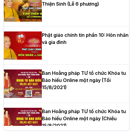
Thiện Sinh (Lễ 6 phương)
HT.Thích Thọ Lạc được suy cử làm tân
Trưởng BTS GHPGVN tỉnh Nghệ An
nhiệm kỳ 2026 – 2031
Phật giáo chính tín phần 10: Hôn nhân
và gia đình
Hòa thượng Thích Quảng Tùng tái đắc
cử Trưởng BTS GHPGVN thành phố Hải
Phòng nhiệm kỳ 2026 – 2031
Ban Hoằng pháp TƯ tổ chức Khóa tu
Báo hiếu Online một ngày (Tối
15/8/2021)
Thượng tọa Thích Tâm Chính được suy
cử tân Trưởng ban Trị sự GHPGVN tỉnh
Thanh Hóa nhiệm kỳ 2026 - 2031
Ban Hoằng pháp TƯ tổ chức Khóa tu
Báo hiếu Online một ngày (Chiều
15/8/2021)
Hà Nội: Tăng Ni Trường hạ Bồ Đề trang