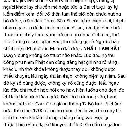
tức là Đại thiền định.- Chân chính niệm Phật, chẳng bị
người khác lay chuyển mê hoặc tức là Đại trí tuệ.Hãy tự
kiểm điểm xem: đối với thân tâm thế giới còn chưa buông
bỏ được, niệm đầu Tham Sân Si còn tự do biện khởi, thị phi
nhân ngã còn để trong lòng gián đoạn, xen tạp còn chưa
đoạn trừ, chạy theo vọng tưởng còn chưa đình chế, thứ
thứ đường rẽ còn bị lạc vào, thì chẳng gọi là Người chân
chính niệm Phật được.Muốn đạt được
NHẤT TÂM BẤT
LOẠN
cũng không có thuật nào khác. Lúc đầu hạ thủ
công phu niệm Phật cần dùng tràng hạt ghi nhớ rõ ràng,
khắc định thời khóa không được thay đổi, không được
thiếu khuyết, lâu ngày thuần thực, không niệm tự niệm. Sau
đó ký số cũng được, không ký số cũng được. Nếu ngay
lúc đầu chỉ muốn học nói cho hay, hiện tướng cho đẹp, đó
chỉ là tự lừa mình lừa người. Đều do tin không sâu, hành
không hết sức. Giả sử có giảng thông 12 Bộ kinh đi chăng
nữa, thấu triệt 1700 công án cũng đều là việc bên này bờ
sinh tử. Đến khi lâm chung, chẳng dùng vào việc gì
được.Thiện Đạo đại sư khuyến thế kệ:Dần dần da gà tóc