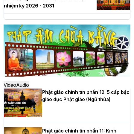
nhiệm kỳ 2026 - 2031
Hà Nội: Long trọng lễ khởi công xây
dựng Trung tâm văn hóa Phật giáo Thủ
đô
Hà Nội: Ngày tu học cuối cùng khép lại
khóa sinh hoạt Phật pháp mùa hè lần
thứ XIV tại chùa Bằng
Video
Audio
Phật giáo chính tín phần 12: 5 cấp bậc
giáo dục Phật giáo (Ngũ thừa)
Học yêu thương trong ngày tu tập thứ
tư của Khóa sinh hoạt Phật pháp mùa
hè tại chùa Bằng
Phật giáo chính tín phần 11: Kinh