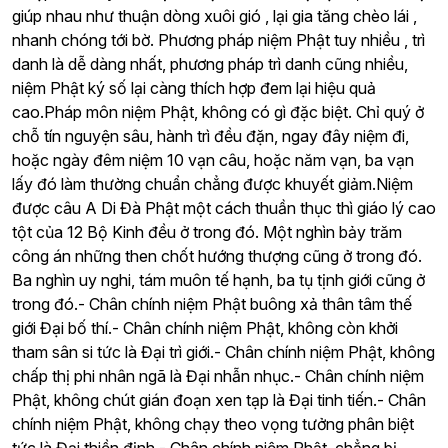
giúp nhau như thuận dòng xuôi gió , lại gia tăng chèo lái ,
nhanh chóng tới bờ. Phương pháp niệm Phật tuy nhiều , trì
danh là dễ dàng nhất, phương pháp trì danh cũng nhiều,
niệm Phật ký số lại càng thích hợp đem lại hiệu quả
cao.Pháp môn niệm Phật, không có gì đặc biệt. Chỉ quý ở
chỗ tín nguyện sâu, hành trì đều đặn, ngay đây niệm đi,
hoặc ngày đêm niệm 10 vạn câu, hoặc năm vạn, ba vạn
lấy đó làm thường chuẩn chẳng được khuyết giảm.Niệm
được câu A Di Đà Phật một cách thuần thục thì giáo lý cao
tột của 12 Bộ Kinh đều ở trong đó. Một nghìn bảy trăm
công án những then chốt hướng thượng cũng ở trong đó.
Ba nghìn uy nghi, tám muôn tế hạnh, ba tụ tịnh giới cũng ở
trong đó.- Chân chính niệm Phật buông xả thân tâm thế
giới Đại bố thí.- Chân chính niệm Phật, không còn khởi
tham sân si tức là Đại trì giới.- Chân chính niệm Phật, không
chấp thị phi nhân ngã là Đại nhẫn nhục.- Chân chính niệm
Phật, không chút gián đoạn xen tạp là Đại tinh tiến.- Chân
chính niệm Phật, không chạy theo vọng tưởng phân biệt