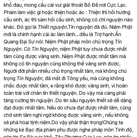
khổ đau, mong cầu cái vui giải thoát Bồ Đề nơi Cực Lạc.
Phàm làm việc gì hoặc thiện hoặc ác : Thiện thì hồi hướng
cầu sinh, ác thì sám hối cầu sinh, không có chí nguyện nào
khác. Đó gọi là
Thiết nguyện
.Tín nguyện đã đủ. Niệm Phật
mới là chính hạnh cải ác làm lành…đều là Trợ hạnh.Ấn
Quang Đại Sư nói: Niệm Phật pháp môn chú trọng
Tín
Nguyện
. Có
Tín Nguyện
, niệm Phật tuy chưa được nhất
tâm cũng được vãng sinh. Niệm Phật được nhất tâm mà
không có tín nguyện cũng không thể vãng sinh được.
Người đời phần nhiều chú trọng nhất tâm, mà không chú
trọng
Tín Nguyện
, đã mất đi Tông yếu, mà cũng không
chắc được nhất tâm, e rằng khó được vãng sinh, vì hoàn
toàn trái với chân tín thiết nguyện. Do vậy mà càng phải
tăng cường tín nguyện .Do tin sâu nguyện thiết sẽ dễ dàng
đạt được nhất tâm. Nếu do chưa đạt được nhất tâm, cũng
chớ sinh tâm nghi ngờ không được vãng sinh , nếu không
sẽ phá hoại tịnh niệm.Do vậy phải thận trọng!Chúng ta
những kẻ Bạc địa phàm phu được nghe pháp môn Tinh độ,