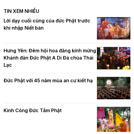
nghiêm tác pháp Tiền an cư PL.2570 –
TIN XEM NHIỀU
DL.2026
Ban Hoằng pháp TƯ tổ chức Khóa tu
Lời dạy cuối cùng của đức Phật trước
Báo hiếu Online một ngày (Sáng
khi nhập Niết bàn
15/8/2021)
Thứ trưởng Bộ Dân tộc và Tôn giáo
chúc mừng Phật đản BTS GHPGVN TP.
Hưng Yên: Đêm hội hoa đăng kính mừng
Hà Nội
Khánh đản Đức Phật A Di Đà chùa Thái
Lạc
Tinh thần yêu nước của Phật giáo
Đức Phật với 45 năm mùa an cư kiết hạ
Hơn 5.000 người tham dự diễu hành,
cung rước Xá lợi Đức Phật kính mừng
ngày Đức Phật đản sinh
Kinh Công Đức Tắm Phật
Phật giáo chính tín Phần 9: Giải thích
về "Lục Tức Phật"
Đại lễ Phật đản PL.2570 tại Hà Nội: Lan
tỏa thông điệp từ bi, trí tuệ vì một Thủ