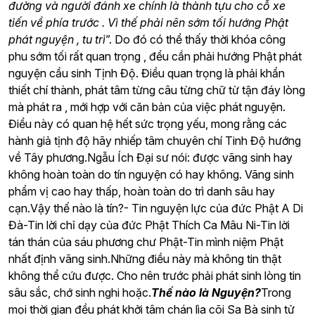
đường và người đánh xe chính là thành tựu cho cỗ xe
tiến về phía trước . Vì thế phải nên sớm tối hướng Phật
phát nguyện , tu trì
”. Do đó có thể thấy thời khóa công
phu sớm tối rất quan trọng , đểu cần phải hướng Phật phát
nguyện cầu sinh Tịnh Độ. Điều quan trọng là phải khẩn
thiết chí thành, phát tâm từng câu từng chữ từ tận đáy lòng
mà phát ra , mới hợp với căn bản của việc phát nguyện.
Điểu này có quan hệ hết sức trọng yếu, mong rằng các
hành giả tịnh độ hãy nhiếp tâm chuyên chí Tinh Độ hướng
về Tây phương.Ngẫu Ích Đại sư nói: được vãng sinh hay
không hoàn toàn do tín nguyện có hay không. Vãng sinh
phẩm vị cao hay thấp, hoàn toàn do trì danh sâu hay
cạn.Vậy thế nào là tín?- Tin nguyện lực của đức Phật A Di
Đà-Tin lời chỉ dạy của đức Phật Thích Ca Mâu Ni-Tin lời
tán thán của sáu phương chư Phật-Tin mình niệm Phật
nhất định vãng sinh.Những điều này mà không tin thật
không thể cứu được. Cho nên trước phải phát sinh lòng tin
sâu sắc, chớ sinh nghi hoặc.
Thế nào là Nguyện?
Trong
mọi thời gian đều phát khởi tâm chán lìa cõi Sa Bà sinh tử