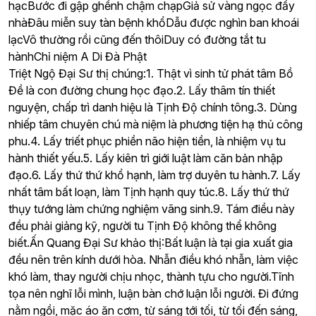
hạcBước đi gập ghềnh chậm chạpGiả sử vàng ngọc đầy
nhàĐâu miễn suy tàn bệnh khổDẫu được nghìn ban khoái
lạcVô thường rồi cũng đến thôiDuy có đường tắt tu
hànhChỉ niệm A Di Đà Phật
Triệt Ngộ Đại Sư thị chúng:1.
Thật vì sinh tử phát tâm Bồ
Đề là con đường chung học đạo.2.
Lấy thâm tín thiết
nguyện, chấp trì danh hiệu là Tịnh Độ chính tông.3.
Dùng
nhiếp tâm chuyên chú mà niệm là phương tiện hạ thủ công
phu.4.
Lấy triết phục phiền não hiện tiền, là nhiệm vụ tu
hành thiết yếu.5.
Lấy kiên trì giới luật làm căn bản nhập
đạo.6.
Lấy thứ thứ khổ hạnh, làm trợ duyên tu hành.7.
Lấy
nhất tâm bất loạn, làm Tịnh hạnh quy túc.8.
Lấy thứ thứ
thụy tướng làm chứng nghiệm vãng sinh.9.
Tám điều này
đều phải giảng kỹ, người tu Tịnh Độ không thể không
biết.Ấn Quang Đại Sư khảo thị:Bất luận là tại gia xuất gia
đều nên trên kính dưới hòa. Nhẫn điều khó nhẫn, làm việc
khó làm, thay người chịu nhọc, thành tựu cho người.Tĩnh
tọa nên nghĩ lỗi mình, luận bàn chớ luận lỗi người. Đi đứng
nằm ngồi, mặc áo ăn cơm, từ sáng tới tối, từ tối đến sáng,