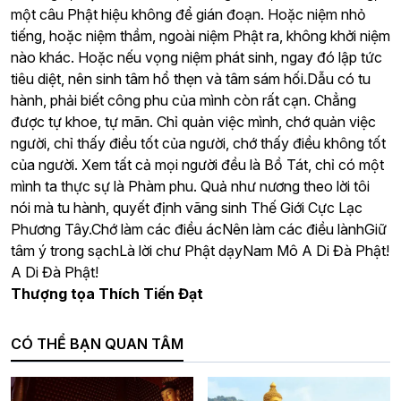
một câu Phật hiệu không để gián đoạn. Hoặc niệm nhỏ
tiếng, hoặc niệm thầm, ngoài niệm Phật ra, không khởi niệm
nào khác. Hoặc nếu vọng niệm phát sinh, ngay đó lập tức
tiêu diệt, nên sinh tâm hổ thẹn và tâm sám hối.Dẫu có tu
hành, phải biết công phu của mình còn rất cạn. Chẳng
được tự khoe, tự mãn. Chỉ quản việc mình, chớ quản việc
người, chỉ thấy điều tốt của người, chớ thấy điều không tốt
của người. Xem tất cả mọi người đều là Bồ Tát, chỉ có một
mình ta thực sự là Phàm phu. Quả như nương theo lời tôi
nói mà tu hành, quyết định vãng sinh Thế Giới Cực Lạc
Phương Tây.Chớ làm các điều ácNên làm các điều lànhGiữ
tâm ý trong sạchLà lời chư Phật dạyNam Mô A Di Đà Phật!
A Di Đà Phật!
Thượng tọa Thích Tiến Đạt
CÓ THỂ BẠN QUAN TÂM