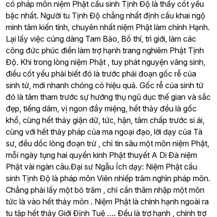
có pháp môn niệm Phật cầu sinh Tịnh Độ là thấy cốt yếu
bậc nhất. Người tu Tịnh Độ chẳng nhất định cầu khai ngộ
minh tâm kiến tính, chuyên nhất niệm Phật làm chính Hạnh.
Lại lấy việc cúng dàng Tam Bảo, Bố thí, trì giới, làm các
công đức phúc điền làm trợ hạnh trang nghiêm Phật Tịnh
Độ. Khi trong lòng niệm Phật , tuy phát nguyện vãng sinh,
điều cốt yếu phải biết đó là trước phải đoạn gốc rễ của
sinh tử, mới nhanh chóng có hiệu quả. Gốc rễ của sinh tử
đó là tâm tham trước sự hưởng thụ ngũ dục thế gian và sắc
đẹp, tiếng dâm, vị ngon đầy miệng, hết thảy đều là gốc
khổ, cùng hết thảy giận dữ, tức, hận, tâm chấp trước si ái,
cùng với hết thảy pháp của ma ngoại đạo, lời dạy của Tà
sư, đều dốc lòng đoạn trừ , chỉ tin sâu một môn niệm Phật,
mỗi ngày tụng hai quyển kinh Phật thuyết A Di Đà niệm
Phật vài ngàn câu.Đại sư Ngẫu Ích dạy: Niệm Phật cầu
sinh Tịnh Độ là pháp môn Viên nhiếp trăm nghìn pháp môn.
Chẳng phải lấy một bỏ trăm , chỉ cần thâm nhập một môn
tức là vào hết thảy môn . Niệm Phật là chính hạnh ngoài ra
tu tập hết thảy Giới Định Tuệ …. Đều là trợ hạnh , chính trợ