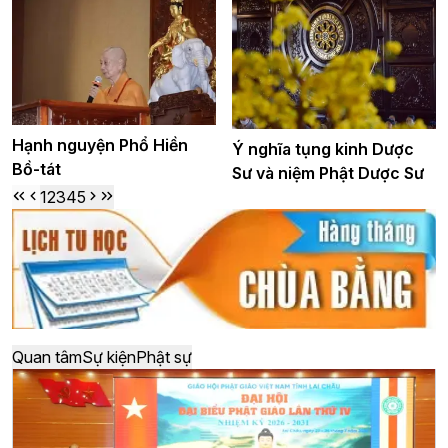
Hạnh nguyện Phổ Hiền
Ý nghĩa tụng kinh Dược
Bồ-tát
Sư và niệm Phật Dược Sư
1
2
3
4
5
Quan tâm
Sự kiện
Phật sự