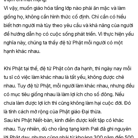
Vì vậy, muốn giáo hóa tầng lớp nào phải ăn mặc và làm
giống họ, không cần hình thức cố định. Chỉ cần có hiểu
biết hơn người mà tùy theo yêu cầu và khả năng của người
để hướng dẫn họ có cuộc sống phát triển. Vì thực hiện yếu
nghĩa này, chúng ta thấy đệ tử Phật mỗi người có một
hạnh khác nhau.
Khi Phật tại thế, đệ tử Phật còn đa hạnh, thì ngày nay mỗi
tu sĩ có việc làm khác nhau là tất yếu, không được chê
nhau. Tuy đệ tử Phật, mỗi người làm khác nhau, nhưng đều
có mục tiêu giống nhau là làm lợi ích cho số đông. Nếu
chưa làm được lợi ích thì cũng không làm hại cuộc đời. Đó
là tính cách mở rộng của Phật giáo Đại thừa.
Sau khi Phật Niết-bàn, kinh điển được kiết tập có khác
nhau. Tuy nhiên, dù cho rằng tạng kinh Pali đã ghi nguyên
lời Phật dạy, nhưng cũng phải từ khoảng 300 năm đến 500