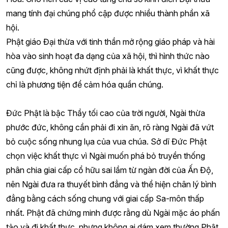
mang tính đại chúng phổ cập được nhiều thành phần xã
hội.
Phật giáo Đại thừa với tinh thần mở rộng giáo pháp và hài
hòa vào sinh hoạt đa dạng của xã hội, thì hình thức nào
cũng được, không nhứt định phải là khất thực, vì khất thực
chỉ là phương tiện để cảm hóa quần chúng.
Đức Phật là bậc Thầy tối cao của trời người, Ngài thừa
phước đức, không cần phải đi xin ăn, rõ ràng Ngài đã vứt
bỏ cuộc sống nhung lụa của vua chúa. Sở dĩ Đức Phật
chọn việc khất thực vì Ngài muốn phá bỏ truyền thống
phân chia giai cấp cổ hữu sai lầm từ ngàn đời của Ấn Độ,
nên Ngài đưa ra thuyết bình đẳng và thể hiện chân lý bình
đẳng bằng cách sống chung với giai cấp Sa-môn thấp
nhất. Phật đã chứng minh được rằng dù Ngài mặc áo phấn
tảo và đi khất thực, nhưng không ai dám xem thường Phật,