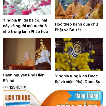
Ý nghĩa thí dụ ba cỏ, hai
Học theo hạnh của chư
cây và người mù từ thuở
Phật và Bồ-tát
nhỏ trong kinh Pháp hoa
Hạnh nguyện Phổ Hiền
Ý nghĩa tụng kinh Dược
Bồ-tát
Sư và niệm Phật Dược Sư
1
2
3
4
5