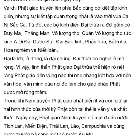
Và khi Phật giáo truyền lên phía Bắc cũng có kiết tập kinh
điển, nhưng sự kiết tập quan trọng nhất là vào thời vua Ca
Nị Sắc Ca. Từ đó, các bộ kinh điển Đại thừa ra đời gồm có
Duy Ma, Thắng Man, Vô lượng thọ, Quán Vô lượng thọ tức
kinh A Di Đà, Dược Sư, Đại Bảo tích, Pháp hoa, Bát-nhã,
Hoa nghiêm và Niết-bàn.
Đại là lớn, là đông, là đại chúng. Đại thừa có nghĩa là mở
rộng. Vì vậy, tinh thần Phật giáo Đại thừa thể hiện rõ nét
rằng Phật giáo đến vùng nào thì nhẹ nhàng kết hợp với nền
văn hóa, văn minh của nơi đó làm cho giáo pháp Phật
được mở rộng thêm.
Trong khi Nam truyền Phật giáo phát triển ít và còn giữ lại
hai hình thức của thời kỳ Phật còn tại thế là vấn y và khất
thực. Ngày nay, Phật giáo Nam truyền có mặt ở các nước
Tích Lan, Miến Điện, Thái Lan, Lào, Campuchia và cũng
được truyền bá sang một số nước Âu Mỹ.