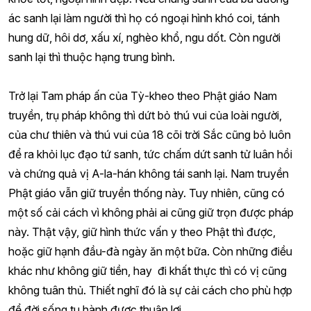
ác sanh lại làm người thì họ có ngoại hình khó coi, tánh
hung dữ, hôi dơ, xấu xí, nghèo khổ, ngu dốt. Còn người
sanh lại thì thuộc hạng trung bình.
Trở lại Tam pháp ấn của Tỳ-kheo theo Phật giáo Nam
truyền, trụ pháp không thì dứt bỏ thú vui của loài người,
của chư thiên và thú vui của 18 cõi trời Sắc cũng bỏ luôn
để ra khỏi lục đạo tứ sanh, tức chấm dứt sanh tử luân hồi
và chứng quả vị A-la-hán không tái sanh lại. Nam truyền
Phật giáo vẫn giữ truyền thống này. Tuy nhiên, cũng có
một số cải cách vì không phải ai cũng giữ trọn được pháp
này. Thật vậy, giữ hình thức vấn y theo Phật thì được,
hoặc giữ hạnh đầu-đà ngày ăn một bữa. Còn những điều
khác như không giữ tiền, hay đi khất thực thì có vị cũng
không tuân thủ. Thiết nghĩ đó là sự cải cách cho phù hợp
để đời sống tu hành được thuận lợi.