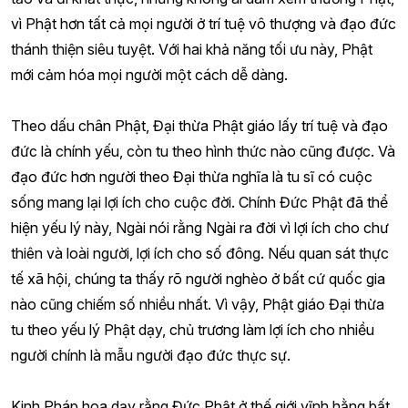
vì Phật hơn tất cả mọi người ở trí tuệ vô thượng và đạo đức
thánh thiện siêu tuyệt. Với hai khả năng tối ưu này, Phật
mới cảm hóa mọi người một cách dễ dàng.
Theo dấu chân Phật, Đại thừa Phật giáo lấy trí tuệ và đạo
đức là chính yếu, còn tu theo hình thức nào cũng được. Và
đạo đức hơn người theo Đại thừa nghĩa là tu sĩ có cuộc
sống mang lại lợi ích cho cuộc đời. Chính Đức Phật đã thể
hiện yếu lý này, Ngài nói rằng Ngài ra đời vì lợi ích cho chư
thiên và loài người, lợi ích cho số đông. Nếu quan sát thực
tế xã hội, chúng ta thấy rõ người nghèo ở bất cứ quốc gia
nào cũng chiếm số nhiều nhất. Vì vậy, Phật giáo Đại thừa
tu theo yếu lý Phật dạy, chủ trương làm lợi ích cho nhiều
người chính là mẫu người đạo đức thực sự.
Kinh Pháp hoa dạy rằng Đức Phật ở thế giới vĩnh hằng bất