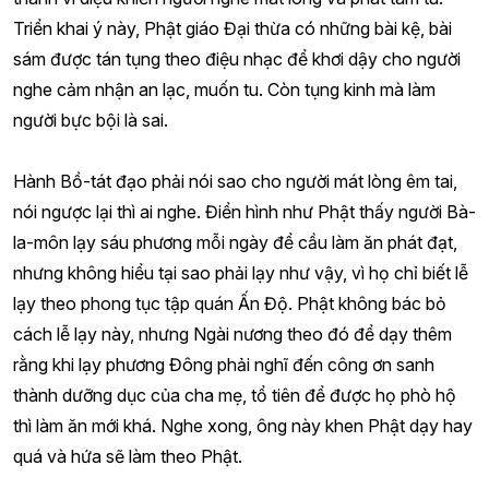
Triển khai ý này, Phật giáo Đại thừa có những bài kệ, bài
sám được tán tụng theo điệu nhạc để khơi dậy cho người
nghe cảm nhận an lạc, muốn tu. Còn tụng kinh mà làm
người bực bội là sai.
Hành Bồ-tát đạo phải nói sao cho người mát lòng êm tai,
nói ngược lại thì ai nghe. Điển hình như Phật thấy người Bà-
la-môn lạy sáu phương mỗi ngày để cầu làm ăn phát đạt,
nhưng không hiểu tại sao phải lạy như vậy, vì họ chỉ biết lễ
lạy theo phong tục tập quán Ấn Độ. Phật không bác bỏ
cách lễ lạy này, nhưng Ngài nương theo đó để dạy thêm
rằng khi lạy phương Đông phải nghĩ đến công ơn sanh
thành dưỡng dục của cha mẹ, tổ tiên để được họ phò hộ
thì làm ăn mới khá. Nghe xong, ông này khen Phật dạy hay
quá và hứa sẽ làm theo Phật.