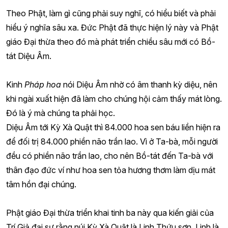
Theo Phật, làm gì cũng phải suy nghĩ, có hiểu biết và phải
hiểu ý nghĩa sâu xa. Đức Phật đã thực hiện lý này và Phật
giáo Đại thừa theo đó mà phát triển chiều sâu mới có Bồ-
tát Diệu Âm.
Kinh
Pháp hoa
nói Diệu Âm nhờ có âm thanh kỳ diệu, nên
khi ngài xuất hiện đã làm cho chúng hội cảm thấy mát lòng.
Đó là ý mà chúng ta phải học.
Diệu Âm tới Kỳ Xà Quật thì 84.000 hoa sen báu liền hiện ra
để đối trị 84.000 phiền não trần lao. Vì ở Ta-bà, mỗi người
đều có phiền não trần lao, cho nên Bồ-tát đến Ta-bà với
thân đạo đức ví như hoa sen tỏa hương thơm làm dịu mát
tâm hồn đại chúng.
Phật giáo Đại thừa triển khai tinh ba này qua kiến giải của
Trí Giả đại sư rằng núi Kỳ Xà Quật là Linh Thứu sơn. Linh là