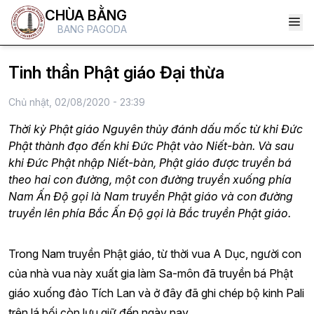
CHÙA BẰNG
BANG PAGODA
Tinh thần Phật giáo Đại thừa
Chủ nhật, 02/08/2020 - 23:39
Thời kỳ Phật giáo Nguyên thủy đánh dấu mốc từ khi Đức
Phật thành đạo đến khi Đức Phật vào Niết-bàn. Và sau
khi Đức Phật nhập Niết-bàn, Phật giáo được truyền bá
theo hai con đường, một con đường truyền xuống phía
Nam Ấn Độ gọi là Nam truyền Phật giáo và con đường
truyền lên phía Bắc Ấn Độ gọi là Bắc truyền Phật giáo.
Trong Nam truyền Phật giáo, từ thời vua A Dục, người con
của nhà vua này xuất gia làm Sa-môn đã truyền bá Phật
giáo xuống đảo Tích Lan và ở đây đã ghi chép bộ kinh Pali
trên lá bối còn lưu giữ đến ngày nay.