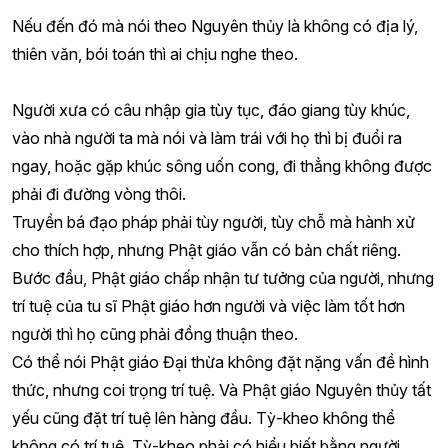
Nếu đến đó mà nói theo Nguyên thủy là không có địa lý,
thiên văn, bói toán thì ai chịu nghe theo.
Người xưa có câu nhập gia tùy tục, đáo giang tùy khúc,
vào nhà người ta mà nói và làm trái với họ thì bị đuổi ra
ngay, hoặc gặp khúc sông uốn cong, đi thẳng không được
phải đi đường vòng thôi.
Truyền bá đạo pháp phải tùy người, tùy chỗ mà hành xử
cho thích hợp, nhưng Phật giáo vẫn có bản chất riêng.
Bước đầu, Phật giáo chấp nhận tư tưởng của người, nhưng
trí tuệ của tu sĩ Phật giáo hơn người và việc làm tốt hơn
người thì họ cũng phải đồng thuận theo.
Có thể nói Phật giáo Đại thừa không đặt nặng vấn đề hình
thức, nhưng coi trọng trí tuệ. Và Phật giáo Nguyên thủy tất
yếu cũng đặt trí tuệ lên hàng đầu. Tỳ-kheo không thể
không có trí tuệ, Tỳ-kheo phải có hiểu biết bằng người,