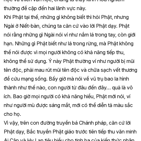
thường đề cập đến hai lãnh vực này.
Khi Phật tại thế, những gì không biết thì hỏi Phật, nhưng
Ngài ở Niết-bàn, chúng ta căn cứ vào lời Phật dạy. Phật
nói rằng những gì Ngài nói ví như nắm lá trong tay, còn giới
hạn. Những gì Phật biết như lá trong rừng, mà Phật không
thể nói được vì mọi người không có khả năng tiếp thu,
không thể sử dụng. Ý này Phật thường ví như người bị mũi
tên độc, phải mau rút mũi tên độc và chữa sạch vết thương
để cứu mạng sống. Bấy giờ mà nói về vũ trụ bao la hình
thành như thế nào, con người từ đâu đến đây… quả là vô
ích. Bao giờ mọi người có khả năng hiểu, Phật mới nói, ví
như người mù được sáng mắt, mới có thể diễn tả màu sắc
cho họ.
Vì vậy, trên con đường truyền bá Chánh pháp, căn cứ lời
Phật dạy, Bắc truyền Phật giáo trước tiên tiếp thu văn minh
Ai Cập và Hy Lạp tiêu biểu cho tinh ba của kiến thức nhân