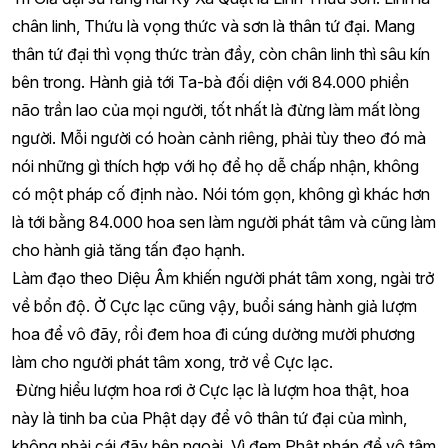
chân linh, Thứu là vọng thức và sơn là thân tứ đại. Mang
thân tứ đại thì vọng thức tràn đầy, còn chân linh thì sâu kín
bên trong. Hành giả tới Ta-bà đối diện với 84.000 phiền
não trần lao của mọi người, tốt nhất là đừng làm mất lòng
người. Mỗi người có hoàn cảnh riêng, phải tùy theo đó mà
nói những gì thích hợp với họ để họ dễ chấp nhận, không
có một pháp cố định nào. Nói tóm gọn, không gì khác hơn
là tới bằng 84.000 hoa sen làm người phát tâm và cũng làm
cho hành giả tăng tấn đạo hạnh.
Làm đạo theo Diệu Âm khiến người phát tâm xong, ngài trở
về bổn độ. Ở Cực lạc cũng vậy, buổi sáng hành giả lượm
hoa để vô đãy, rồi đem hoa đi cúng dường mười phương
làm cho người phát tâm xong, trở về Cực lạc.
Đừng hiểu lượm hoa rơi ở Cực lạc là lượm hoa thật, hoa
này là tinh ba của Phật dạy để vô thân tứ đại của mình,
không phải cái đãy bên ngoài. Vì đem Phật pháp để vô tâm