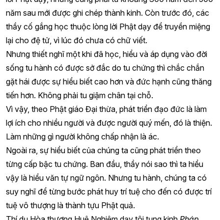
năm sau mới được ghi chép thành kinh. Còn trước đó, các
thầy cố gắng học thuộc lòng lời Phật dạy để truyền miệng
lại cho đệ tử, vì lúc đó chưa có chữ viết.
Nhưng thiết nghĩ một khi đã học, hiểu và áp dụng vào đời
sống tu hành có được sở đắc do tu chứng thì chắc chắn
gặt hái được sự hiểu biết cao hơn và đức hạnh cũng thăng
tiến hơn. Không phải tu giậm chân tại chỗ.
Vì vậy, theo Phật giáo Đại thừa, phát triển đạo đức là làm
lợi ích cho nhiều người và được người quý mến, đó là thiện.
Làm những gì người không chấp nhận là ác.
Ngoài ra, sự hiểu biết của chúng ta cũng phát triển theo
từng cấp bậc tu chứng. Ban đầu, thầy nói sao thì ta hiểu
vậy là hiểu văn tự ngữ ngôn. Nhưng tu hành, chúng ta có
suy nghĩ để từng bước phát huy trí tuệ cho đến có được trí
tuệ vô thượng là thành tựu Phật quả.
Thí dụ Hòa thượng Huê Nghiêm dạy tôi tụng kinh
Pháp