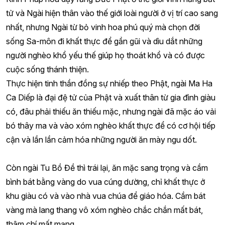
tử và Ngài hiện thân vào thế giới loài người ở vị trí cao sang
nhất, nhưng Ngài từ bỏ vinh hoa phú quý mà chọn đời
sống Sa-môn đi khất thực để gần gũi và dìu dắt những
người nghèo khổ yếu thế giúp họ thoát khổ và có được
cuộc sống thánh thiện.
Thực hiện tinh thần đồng sự nhiếp theo Phật, ngài Ma Ha
Ca Diếp là đại đệ tử của Phật và xuất thân từ gia đình giàu
có, đâu phải thiếu ăn thiếu mặc, nhưng ngài đã mặc áo vải
bó thây ma và vào xóm nghèo khất thực để có cơ hội tiếp
cận và lần lần cảm hóa những người ăn mày ngu dốt.
Còn ngài Tu Bồ Đề thì trái lại, ăn mặc sang trọng và cầm
bình bát bằng vàng do vua cúng dường, chỉ khất thực ở
khu giàu có và vào nhà vua chúa để giáo hóa. Cầm bát
vàng mà lang thang vô xóm nghèo chắc chắn mất bát,
thậm chí mất mạng.