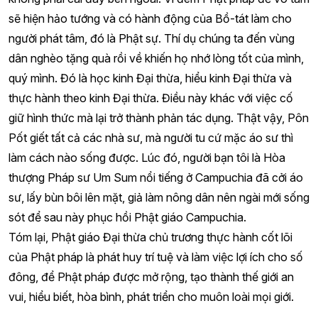
sẽ hiện hảo tướng và có hành động của Bồ-tát làm cho
người phát tâm, đó là Phật sự. Thí dụ chúng ta đến vùng
dân nghèo tặng quà rồi về khiến họ nhớ lòng tốt của mình,
quý mình. Đó là học kinh Đại thừa, hiểu kinh Đại thừa và
thực hành theo kinh Đại thừa. Điều này khác với việc cố
giữ hình thức mà lại trở thành phản tác dụng. Thật vậy, Pôn
Pốt giết tất cả các nhà sư, mà người tu cứ mặc áo sư thì
làm cách nào sống được. Lúc đó, người bạn tôi là Hòa
thượng Pháp sư Um Sum nổi tiếng ở Campuchia đã cởi áo
sư, lấy bùn bôi lên mặt, giả làm nông dân nên ngài mới sống
sót để sau này phục hồi Phật giáo Campuchia.
Tóm lại, Phật giáo Đại thừa chủ trương thực hành cốt lõi
của Phật pháp là phát huy trí tuệ và làm việc lợi ích cho số
đông, để Phật pháp được mở rộng, tạo thành thế giới an
vui, hiểu biết, hòa bình, phát triển cho muôn loài mọi giới.