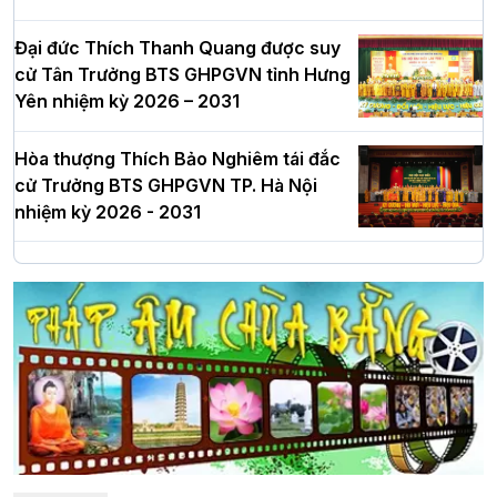
Đại đức Thích Thanh Quang được suy
cử Tân Trưởng BTS GHPGVN tỉnh Hưng
Yên nhiệm kỳ 2026 – 2031
Hòa thượng Thích Bảo Nghiêm tái đắc
cử Trưởng BTS GHPGVN TP. Hà Nội
nhiệm kỳ 2026 - 2031
Hà Nội: Long trọng lễ khởi công xây
dựng Trung tâm văn hóa Phật giáo Thủ
đô
Hà Nội: Ngày tu học cuối cùng khép lại
khóa sinh hoạt Phật pháp mùa hè lần
thứ XIV tại chùa Bằng