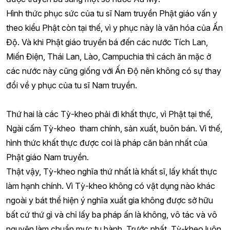
Hình thức phục sức của tu sĩ Nam truyền Phật giáo vấn y
theo kiểu Phật còn tại thế, vì y phục này là văn hóa của Ấn
Độ. Và khi Phật giáo truyền bá đến các nước Tích Lan,
Miến Điện, Thái Lan, Lào, Campuchia thì cách ăn mặc ở
các nước này cũng giống với Ấn Độ nên không có sự thay
đổi về y phục của tu sĩ Nam truyền.
Thứ hai là các Tỳ-kheo phải đi khất thực, vì Phật tại thế,
Ngài cấm Tỳ-kheo tham chính, sản xuất, buôn bán. Vì thế,
hình thức khất thực được coi là pháp căn bản nhất của
Phật giáo Nam truyền.
Thật vậy, Tỳ-kheo nghĩa thứ nhất là khất sĩ, lấy khất thực
làm hạnh chính. Vì Tỳ-kheo không có vật dụng nào khác
ngoài y bát thể hiện ý nghĩa xuất gia không được sở hữu
bất cứ thứ gì và chỉ lấy ba pháp ấn là không, vô tác và vô
nguyện làm chuẩn mực tu hành. Trước nhất, Tỳ-kheo luôn