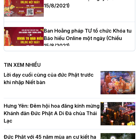
15/8/2021)
Thượng tọa Thích Tâm Chính được suy
cử tân Trưởng ban Trị sự GHPGVN tỉnh
Thanh Hóa nhiệm kỳ 2026 - 2031
Ban Hoằng pháp TƯ tổ chức Khóa tu
Báo hiếu Online một ngày (Chiều
15/8/2021)
Hà Nội: Tăng Ni Trường hạ Bồ Đề trang
nghiêm tác pháp Tiền an cư PL.2570 –
TIN XEM NHIỀU
DL.2026
Ban Hoằng pháp TƯ tổ chức Khóa tu
Lời dạy cuối cùng của đức Phật trước
Báo hiếu Online một ngày (Sáng
khi nhập Niết bàn
15/8/2021)
Thứ trưởng Bộ Dân tộc và Tôn giáo
chúc mừng Phật đản BTS GHPGVN TP.
Hưng Yên: Đêm hội hoa đăng kính mừng
Hà Nội
Khánh đản Đức Phật A Di Đà chùa Thái
Lạc
Tinh thần yêu nước của Phật giáo
Đức Phật với 45 năm mùa an cư kiết hạ
Hơn 5.000 người tham dự diễu hành,