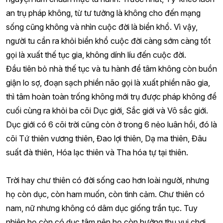
an trụ pháp không, từ tư tưởng là không cho đến mạng
sống cũng không và nhìn cuộc đời là biển khổ. Vì vậy,
người tu cần ra khỏi biển khổ cuộc đời càng sớm càng tốt
gọi là xuất thế tục gia, không dính líu đến cuộc đời.
Đầu tiên bỏ nhà thế tục và tu hành để tâm không còn buồn
giận lo sợ, đoạn sạch phiền não gọi là xuất phiền não gia,
thì tâm hoàn toàn trống không mới trụ được pháp không để
cuối cùng ra khỏi ba cõi Dục giới, Sắc giới và Vô sắc giới.
Dục giới có 6 cõi trời cũng còn ở trong 6 nẻo luân hồi, đó là
cõi Tứ thiên vương thiên, Đao lợi thiên, Dạ ma thiên, Đâu
suất đà thiên, Hóa lạc thiên và Tha hóa tự tại thiên.
Trời hay chư thiên có đời sống cao hơn loài người, nhưng
họ còn dục, còn ham muốn, còn tình cảm. Chư thiên có
nam, nữ nhưng không có dâm dục giống trần tục. Tuy
nhiên họ còn có dục tâm nên họ còn hưởng thụ vui chơi,