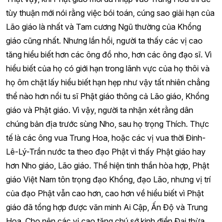
tùy thuận mới nói rằng việc bói toán, cúng sao giải hạn của
Lão giáo là nhất và Tam cương Ngũ thường của Khổng
giáo cũng nhất. Nhưng lần hồi, người ta thấy các vị cao
tăng hiểu biết hơn các ông đồ nho, hơn các ông đạo sĩ. Vì
hiểu biết của họ có giới hạn trong lãnh vực của họ thôi và
họ ôm chặt lấy hiểu biết hạn hẹp như vậy tất nhiên chẳng
thể nào hơn nổi tu sĩ Phật giáo thông cả Lão giáo, Khổng
giáo và Phật giáo. Vì vậy, người ta nhận xét rằng dân
chúng bản địa trước sùng Nho, sau họ trọng Thích. Thực
tế là các ông vua Trung Hoa, hoặc các vị vua thời Đinh-
Lê-Lý-Trần nước ta theo đạo Phật vì thấy Phật giáo hay
hơn Nho giáo, Lão giáo. Thể hiện tinh thần hòa hợp, Phật
giáo Việt Nam tôn trọng đạo Khổng, đạo Lão, nhưng vị trí
của đạo Phật vẫn cao hơn, cao hơn về hiểu biết vì Phật
giáo đã tổng hợp được văn minh Ai Cập, Ấn Độ và Trung
Hoa. Cho nên các vị cao tăng chú sớ kinh điển Đại thừa