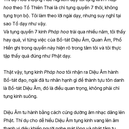
hoa
theo Tổ Thiên Thai là chỉ tụng quyển 7 thôi, không
tụng trọn bộ. Tôi làm theo lời ngài dạy, nhưng suy nghĩ tại
sao Tổ dạy như vậy.
Và tụng quyển 7 kinh
Pháp hoa
trải qua nhiều năm, tôi thấy
hay quá, vì từng việc của Bồ-tát Diệu Âm, Quan Âm, Phổ
Hiền ghi trong quyển này hiện rõ trong tâm tôi và tôi thực
tập thấy quả đúng như Phật dạy.
Thật vậy, tụng kinh
Pháp hoa
tôi nhận ra Diệu Âm hành
Bồ-tát đạo, ngài đã tu nhân hạnh gì để thành tựu tôn danh
là Bồ-tát Diệu Âm, đó là điều quan trọng, không phải chỉ
tụng kinh suông.
Diệu Âm tu hành bằng cách cúng dường âm nhạc dâng lên
Phật. Thí dụ cho dễ hiểu Diệu Âm tụng kinh vang lên âm
thanh vi diệu khiến người nghe mát lòng và phát tâm tu.