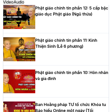
Video
Audio
Phật giáo chính tín phần 12: 5 cấp bậc
giáo dục Phật giáo (Ngũ thừa)
Học yêu thương trong ngày tu tập thứ
tư của Khóa sinh hoạt Phật pháp mùa
hè tại chùa Bằng
Phật giáo chính tín phần 11: Kinh
Thiện Sinh (Lễ 6 phương)
HT.Thích Thọ Lạc được suy cử làm tân
Trưởng BTS GHPGVN tỉnh Nghệ An
nhiệm kỳ 2026 – 2031
Phật giáo chính tín phần 10: Hôn nhân
và gia đình
Hòa thượng Thích Quảng Tùng tái đắc
cử Trưởng BTS GHPGVN thành phố Hải
Phòng nhiệm kỳ 2026 – 2031
Ban Hoằng pháp TƯ tổ chức Khóa tu
Báo hiếu Online một ngày (Tối