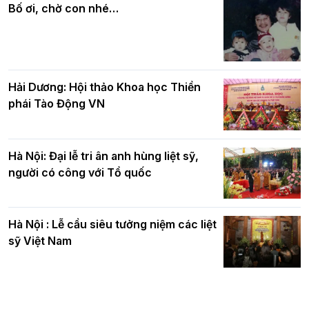
quả
nhân mùa Phật đản PL.2570
Bố ơi, chờ con nhé…
Hải Dương: Hội thảo Khoa học Thiền
phái Tào Động VN
Hà Nội: Đại lễ tri ân anh hùng liệt sỹ,
người có công với Tổ quốc
Hà Nội : Lễ cầu siêu tưởng niệm các liệt
sỹ Việt Nam