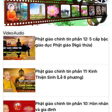
Hà Nội: Ngày tu học cuối cùng khép lại
khóa sinh hoạt Phật pháp mùa hè lần
thứ XIV tại chùa Bằng
Video
Audio
Phật giáo chính tín phần 12: 5 cấp bậc
giáo dục Phật giáo (Ngũ thừa)
Học yêu thương trong ngày tu tập thứ
tư của Khóa sinh hoạt Phật pháp mùa
hè tại chùa Bằng
Phật giáo chính tín phần 11: Kinh
Thiện Sinh (Lễ 6 phương)
HT.Thích Thọ Lạc được suy cử làm tân
Trưởng BTS GHPGVN tỉnh Nghệ An
nhiệm kỳ 2026 – 2031
Phật giáo chính tín phần 10: Hôn nhân
và gia đình