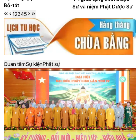
Bồ-tát
Sư và niệm Phật Dược Sư
1
2
3
4
5
Quan tâm
Sự kiện
Phật sự