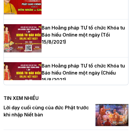
Hòa thượng Thích Quảng Tùng tái đắc
cử Trưởng BTS GHPGVN thành phố Hải
Phòng nhiệm kỳ 2026 – 2031
Ban Hoằng pháp TƯ tổ chức Khóa tu
Báo hiếu Online một ngày (Tối
15/8/2021)
Thượng tọa Thích Tâm Chính được suy
cử tân Trưởng ban Trị sự GHPGVN tỉnh
Thanh Hóa nhiệm kỳ 2026 - 2031
Ban Hoằng pháp TƯ tổ chức Khóa tu
Báo hiếu Online một ngày (Chiều
15/8/2021)
Hà Nội: Tăng Ni Trường hạ Bồ Đề trang
nghiêm tác pháp Tiền an cư PL.2570 –
TIN XEM NHIỀU
DL.2026
Ban Hoằng pháp TƯ tổ chức Khóa tu
Lời dạy cuối cùng của đức Phật trước
Báo hiếu Online một ngày (Sáng
khi nhập Niết bàn
15/8/2021)
Thứ trưởng Bộ Dân tộc và Tôn giáo