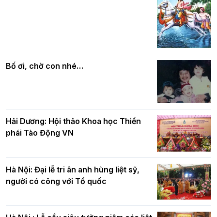
Các cơ quan, ban, ngành Thành phố
Phật giáo chính tín Phần 7: Luật nhân
chúc mừng BTS GHPGVN TP. Hà Nội
quả
nhân mùa Phật đản PL.2570
Bố ơi, chờ con nhé…
Hải Dương: Hội thảo Khoa học Thiền
phái Tào Động VN
Hà Nội: Đại lễ tri ân anh hùng liệt sỹ,
người có công với Tổ quốc