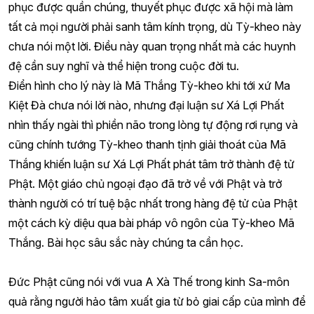
phục được quần chúng, thuyết phục được xã hội mà làm
tất cả mọi người phải sanh tâm kính trọng, dù Tỳ-kheo này
chưa nói một lời. Điều này quan trọng nhất mà các huynh
đệ cần suy nghĩ và thể hiện trong cuộc đời tu.
Điển hình cho lý này là Mã Thắng Tỳ-kheo khi tới xứ Ma
Kiệt Đà chưa nói lời nào, nhưng đại luận sư Xá Lợi Phất
nhìn thấy ngài thì phiền não trong lòng tự động rơi rụng và
cũng chính tướng Tỳ-kheo thanh tịnh giải thoát của Mã
Thắng khiến luận sư Xá Lợi Phất phát tâm trở thành đệ tử
Phật. Một giáo chủ ngoại đạo đã trở về với Phật và trở
thành người có trí tuệ bậc nhất trong hàng đệ tử của Phật
một cách kỳ diệu qua bài pháp vô ngôn của Tỳ-kheo Mã
Thắng. Bài học sâu sắc này chúng ta cần học.
Đức Phật cũng nói với vua A Xà Thế trong kinh Sa-môn
quả rằng người hảo tâm xuất gia từ bỏ giai cấp của mình để