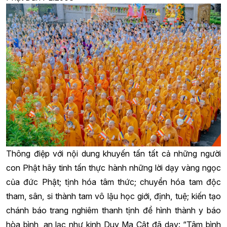
Thông điệp với nội dung khuyến tấn tất cả những người
con Phật hãy tinh tấn thực hành những lời dạy vàng ngọc
của đức Phật; tịnh hóa tâm thức; chuyển hóa tam độc
tham, sân, si thành tam vô lậu học giới, định, tuệ; kiến tạo
chánh báo trang nghiêm thanh tịnh để hình thành y báo
hòa bình, an lạc như kinh Duy Ma Cật đã dạy: “Tâm bình