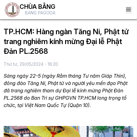
CHÙA BẰNG
BANG PAGODA
TP.HCM: Hàng ngàn Tăng Ni, Phật tử
trang nghiêm kính mừng Đại lễ Phật
Đản PL.2568
Thứ tư, 29/05/2024 - 16:20
Sáng ngày 22-5 (ngày Rằm tháng Tư năm Giáp Thìn),
đông đảo Tăng Ni, Phật tử và người yêu mến đạo Phật
đã trang nghiêm tham dự Đại lễ kính mừng Phật Đản
PL.2568 do Ban Tri sự GHPGVN TP.HCM long trọng tổ
chức, tại Việt Nam Quốc Tự (Quận 10).