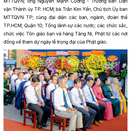
MTTQVN; ông Nguyễn Mạnh Cường - Trưởng ban Dân
vận Thành ủy TP. HCM; bà Trần Kim Yến, Chủ tịch Ủy ban
MTTQVN TP; cùng đại diện các ban, ngành, đoàn thể
TP.HCM, Quận 10; Tổng lãnh sự các nước; các chức sắc,
chức việc Tôn giáo bạn và hàng Tăng Ni, Phật tử các nơi
đồng về tham dự ngày lễ trọng đại của Phật giáo.