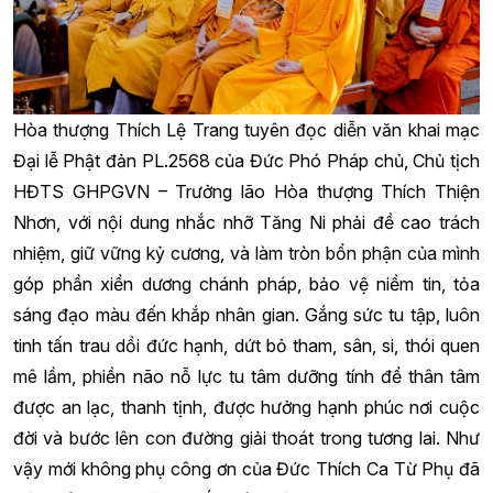
Hòa thượng Thích Lệ Trang tuyên đọc diễn văn khai mạc
Đại lễ Phật đản PL.2568 của Đức Phó Pháp chủ, Chủ tịch
HĐTS GHPGVN – Trưởng lão Hòa thượng Thích Thiện
Nhơn, với nội dung nhắc nhỡ Tăng Ni phải đề cao trách
nhiệm, giữ vững kỷ cương, và làm tròn bổn phận của mình
góp phần xiển dương chánh pháp, bảo vệ niềm tin, tỏa
sáng đạo màu đến khắp nhân gian. Gắng sức tu tập, luôn
tinh tấn trau dồi đức hạnh, dứt bỏ tham, sân, si, thói quen
mê lầm, phiền não nỗ lực tu tâm dưỡng tính để thân tâm
được an lạc, thanh tịnh, được hưởng hạnh phúc nơi cuộc
đời và bước lên con đường giải thoát trong tương lai. Như
vậy mới không phụ công ơn của Đức Thích Ca Từ Phụ đã