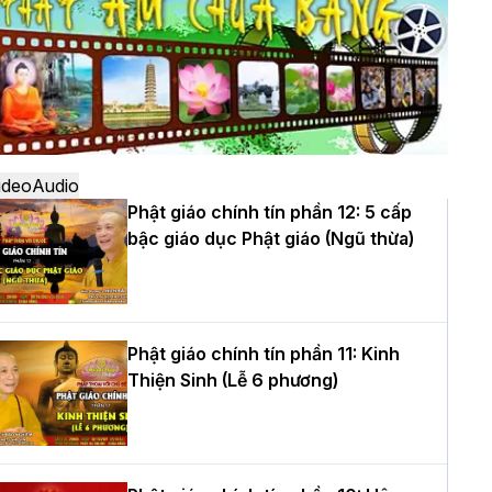
ô
à Nội: Ngày tu học cuối cùng khép lại
hóa sinh hoạt Phật pháp mùa hè lần
hứ XIV tại chùa Bằng
ideo
Audio
Phật giáo chính tín phần 12: 5 cấp
bậc giáo dục Phật giáo (Ngũ thừa)
ọc yêu thương trong ngày tu tập thứ
ư của Khóa sinh hoạt Phật pháp mùa
è tại chùa Bằng
Phật giáo chính tín phần 11: Kinh
Thiện Sinh (Lễ 6 phương)
T.Thích Thọ Lạc được suy cử làm tân
rưởng BTS GHPGVN tỉnh Nghệ An
hiệm kỳ 2026 – 2031