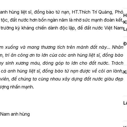
T
 anh hùng liệt sĩ, đồng bào tử nạn, HT.Thích Trí Quảng, Phó
c
H
H
 tộc, đất nước hơn bốn ngàn năm là nhờ sức mạnh đoàn kết,
K
 trường kỳ kháng chiến dành độc lập, để đất nước Việt Nam
L
Đ
H
nằm xuống và mang thương tích trên mảnh đất này… Nhân
c
, tri ân công ơn to lớn của các anh hùng liệt sĩ, đồng bào
n
hy sinh xương máu, đóng góp to lớn cho đất nước. Trách
 cả anh hùng liệt sĩ, đồng bào tử nạn được về cõi an lành,
K
g viên, để chúng ta cùng nhau xây dựng đất nước giàu đẹp
Đ
hượng nhấn mạnh.
t
đ
L
 Nam anh hùng
H