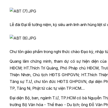
Lễ đài Đại lễ tưởng niệm, kỳ siêu anh linh anh hùng liệt sĩ 
Chư tôn giáo phẩm trong nghi thức chào Đạo kỳ, nhập từ
Quang lâm chứng minh, tham dự có sự hiện diện của
HĐCM; HT.Thích Trí Quảng, Phó Pháp chủ HĐCM, Trư
Thiện Nhơn, Chủ tịch HĐTS GHPGVN; HT.Thích Thiện
Tăng sự T.Ư, chư tôn đức HĐTS GHPGVN, đại diện Phật
TP, Tăng Ni, Phật tử các tự viện TP.HCM…
Đại diện Bộ, ban, ngành T.Ư, TP.HCM có bà Nguyễn Thị
trưởng Bộ Văn hóa - Thể thao - Du lịch; ông Đỗ Văn P