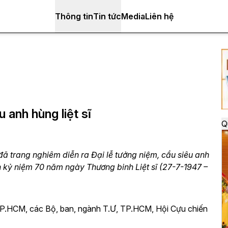
Thông tin
Tin tức
Media
Liên hệ
 anh hùng liệt sĩ
Q
ã trang nghiêm diễn ra Đại lễ tưởng niệm, cầu siêu anh
ân kỷ niệm 70 năm ngày Thương binh Liệt sĩ (27-7-1947 –
.HCM, các Bộ, ban, ngành T.Ư, TP.HCM, Hội Cựu chiến