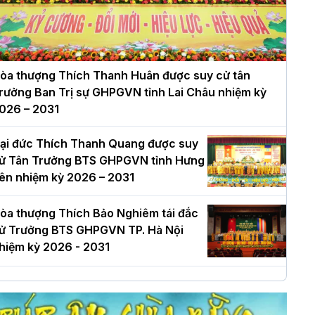
òa thượng Thích Thanh Huân được suy cử tân
rưởng Ban Trị sự GHPGVN tỉnh Lai Châu nhiệm kỳ
026 – 2031
ại đức Thích Thanh Quang được suy
ử Tân Trưởng BTS GHPGVN tỉnh Hưng
ên nhiệm kỳ 2026 – 2031
òa thượng Thích Bảo Nghiêm tái đắc
ử Trưởng BTS GHPGVN TP. Hà Nội
hiệm kỳ 2026 - 2031
à Nội: Long trọng lễ khởi công xây
ựng Trung tâm văn hóa Phật giáo Thủ