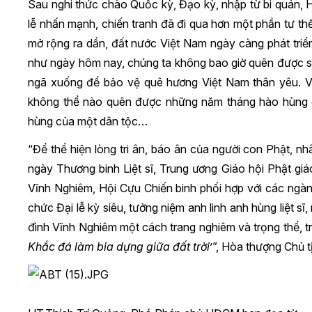
Sau nghi thức chào Quốc kỳ, Đạo kỳ, nhập từ bi quán, 
lễ nhấn mạnh, chiến tranh đã đi qua hơn một phần tư thế
mở rộng ra dần, đất nước Việt Nam ngày càng phát tr
như ngày hôm nay, chúng ta không bao giờ quên được s
ngã xuống để bảo vệ quê hương Việt Nam thân yêu. Vì 
không thể nào quên được những năm tháng hào hùng của
hùng của một dân tộc…
“Để thể hiện lòng tri ân, báo ân của người con Phật, 
ngày Thương binh Liệt sĩ, Trung ương Giáo hội Phật giá
Vĩnh Nghiêm, Hội Cựu Chiến binh phối hợp với các ngàn
chức Đại lễ kỳ siêu, tưởng niệm anh linh anh hùng liệt s
đình Vĩnh Nghiêm một cách trang nghiêm và trọng thể, tr
Khắc đá làm bia dựng giữa đất trời
’”, Hòa thượng Chủ 