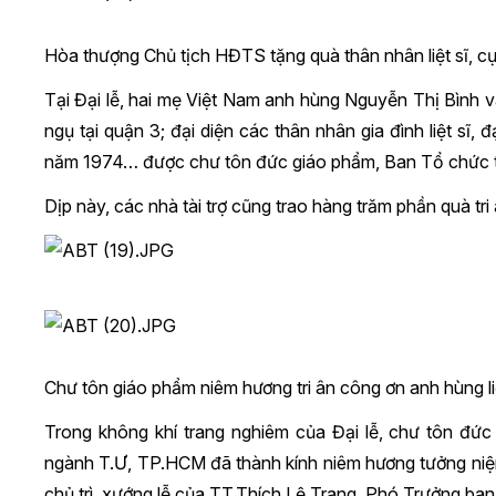
Hòa thượng Chủ tịch HĐTS tặng quà thân nhân liệt sĩ, cự
Tại Đại lễ, hai mẹ Việt Nam anh hùng Nguyễn Thị Bình 
ngụ tại quận 3; đại diện các thân nhân gia đình liệt sĩ,
năm 1974… được chư tôn đức giáo phẩm, Ban Tổ chức tra
Dịp này, các nhà tài trợ cũng trao hàng trăm phần quà tri â
Chư tôn giáo phẩm niêm hương tri ân công ơn anh hùng liệ
Trong không khí trang nghiêm của Đại lễ, chư tôn 
ngành T.Ư, TP.HCM đã thành kính niêm hương tưởng niệm, 
chủ trì, xướng lễ của TT.Thích Lệ Trang, Phó Trưởng ba