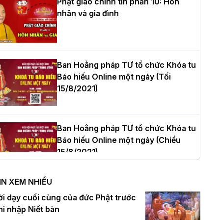
Phật giáo chính tín phần 10: Hôn
nhân và gia đình
òa thượng Thích Quảng Tùng tái đắc
ử Trưởng BTS GHPGVN thành phố Hải
hòng nhiệm kỳ 2026 – 2031
Ban Hoằng pháp TƯ tổ chức Khóa tu
Báo hiếu Online một ngày (Tối
15/8/2021)
hượng tọa Thích Tâm Chính được suy
ử tân Trưởng ban Trị sự GHPGVN tỉnh
hanh Hóa nhiệm kỳ 2026 - 2031
Ban Hoằng pháp TƯ tổ chức Khóa tu
Báo hiếu Online một ngày (Chiều
15/8/2021)
à Nội: Tăng Ni Trường hạ Bồ Đề trang
ghiêm tác pháp Tiền an cư PL.2570 –
IN XEM NHIỀU
L.2026
Ban Hoằng pháp TƯ tổ chức Khóa tu
ời dạy cuối cùng của đức Phật trước
Báo hiếu Online một ngày (Sáng
hi nhập Niết bàn
15/8/2021)