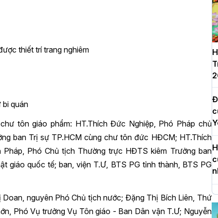
được thiết trí trang nghiêm
H
T
2
Đ
 bi quán
c
Y
 chư tôn giáo phẩm: HT.Thích Đức Nghiệp, Phó Pháp chủ
ởng ban Trị sự TP.HCM cùng chư tôn đức HĐCM; HT.Thích
H
 Pháp, Phó Chủ tịch Thường trực HĐTS kiêm Trưởng ban
c
 giáo quốc tế; ban, viện T.Ư, BTS PG tỉnh thành, BTS PG
n
H
 Doan, nguyên Phó Chủ tịch nước; Đặng Thị Bích Liên, Thứ
d
hớn, Phó Vụ trưởng Vụ Tôn giáo - Ban Dân vận T.Ư; Nguyễn