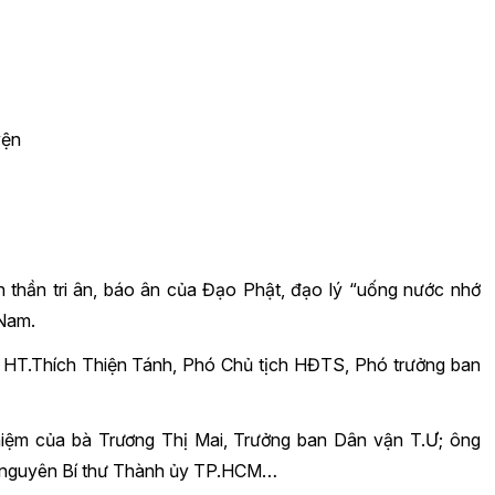
yện
inh thần tri ân, báo ân của Đạo Phật, đạo lý “uống nước nhớ
 Nam.
 của HT.Thích Thiện Tánh, Phó Chủ tịch HĐTS, Phó trưởng ban
niệm của bà Trương Thị Mai, Trưởng ban Dân vận T.Ư; ông
, nguyên Bí thư Thành ủy TP.HCM…