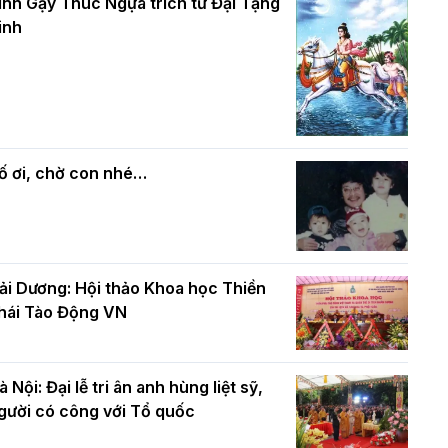
và bình đẳng trong Phật giáo
inh Gậy Thúc Ngựa trích từ Đại Tạng
ính mừng Đại lễ Phật đản PL.2570 –
inh
L.2026
ác cơ quan, ban, ngành Thành phố
Phật giáo chính tín Phần 7: Luật nhân
húc mừng BTS GHPGVN TP. Hà Nội
quả
hân mùa Phật đản PL.2570
ố ơi, chờ con nhé…
ải Dương: Hội thảo Khoa học Thiền
hái Tào Động VN
à Nội: Đại lễ tri ân anh hùng liệt sỹ,
gười có công với Tổ quốc