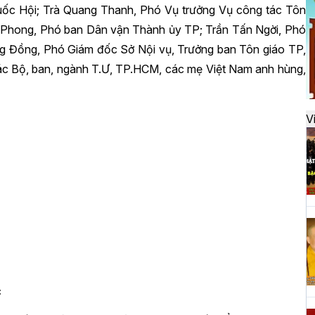
đ
ốc Hội; Trà Quang Thanh, Phó Vụ trưởng Vụ công tác Tôn
 Phong, Phó ban Dân vận Thành ủy TP; Trần Tấn Ngời, Phó
 Đồng, Phó Giám đốc Sở Nội vụ, Trưởng ban Tôn giáo TP,
H
các Bộ, ban, ngành T.Ư, TP.HCM, các mẹ Việt Nam anh hùng,
k
t
V
H
t
h
H
T
c
n