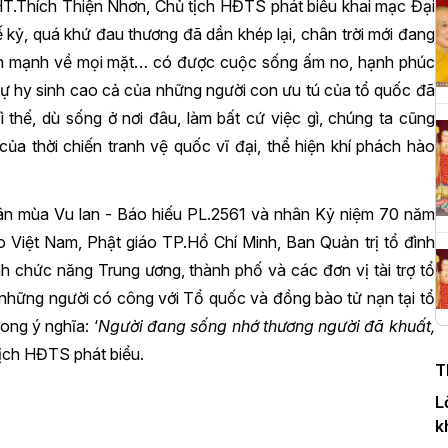
HT.Thích Thiện Nhơn, Chủ tịch HĐTS phát biểu khai mạc Đại
 kỷ, quá khứ đau thương đã dần khép lại, chân trời mới đang
H
iển mạnh về mọi mặt… có được cuộc sống ấm no, hạnh phúc
c
ự hy sinh cao cả của những người con ưu tú của tổ quốc đã
P
thế, dù sống ở nơi đâu, làm bất cứ việc gì, chúng ta cũng
 thời chiến tranh vệ quốc vĩ đại, thể hiện khí phách hào
T
nhân mùa Vu lan - Báo hiếu PL.2561 và nhân Kỷ niệm 70 năm
c
T
o Việt Nam, Phật giáo TP.Hồ Chí Minh, Ban Quản trị tổ đình
h chức năng Trung ương, thành phố và các đơn vị tài trợ tổ
ĩ, những người có công với Tổ quốc và đồng bào tử nạn tại tổ
ong ý nghĩa: ‘
Người đang sống nhớ thương người đã khuất,
H
n
tịch HĐTS phát biểu.
T
D
L
k