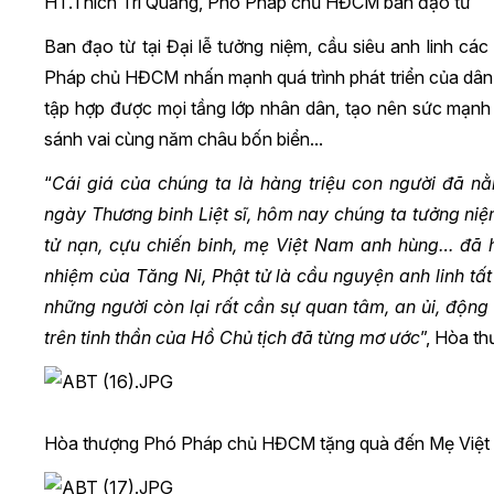
HT.Thích Trí Quảng, Phó Pháp chủ HĐCM ban đạo từ
Ban đạo từ tại Đại lễ tưởng niệm, cầu siêu anh linh các
Pháp chủ HĐCM nhấn mạnh quá trình phát triển của dân
tập hợp được mọi tầng lớp nhân dân, tạo nên sức mạnh
sánh vai cùng năm châu bốn biển...
“
Cái giá của chúng ta là hàng triệu con người đã 
ngày Thương binh Liệt sĩ, hôm nay chúng ta tưởng niệm
tử nạn, cựu chiến binh, mẹ Việt Nam anh hùng… đã 
nhiệm của Tăng Ni, Phật tử là cầu nguyện anh linh tất
những người còn lại rất cần sự quan tâm, an ủi, độn
trên tinh thần của Hồ Chủ tịch đã từng mơ ước
”, Hòa t
Hòa thượng Phó Pháp chủ HĐCM tặng quà đến Mẹ Việt