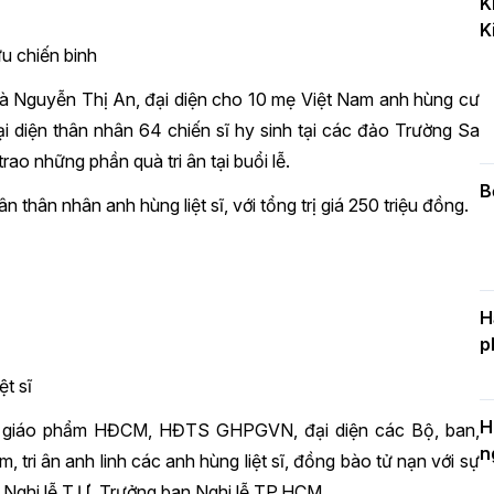
K
k
K
D
u chiến binh
và Nguyễn Thị An, đại diện cho 10 mẹ Việt Nam anh hùng cư
 đại diện thân nhân 64 chiến sĩ hy sinh tại các đảo Trường Sa
C
c
o những phần quà tri ân tại buổi lễ.
n
B
n thân nhân anh hùng liệt sĩ, với tổng trị giá 250 triệu đồng.
H
p
t sĩ
H
đức giáo phẩm HĐCM, HĐTS GHPGVN, đại diện các Bộ, ban,
n
tri ân anh linh các anh hùng liệt sĩ, đồng bào tử nạn với sự
n Nghi lễ T.Ư, Trưởng ban Nghi lễ TP.HCM.