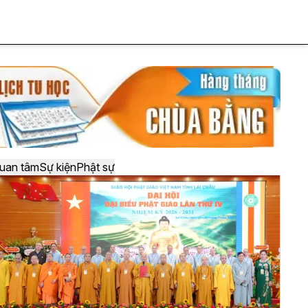
uan tâm
Sự kiện
Phật sự