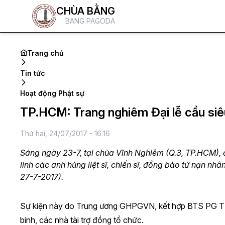
CHÙA BẰNG
BANG PAGODA
Trang chủ
Tin tức
Hoạt động Phật sự
TP.HCM: Trang nghiêm Đại lễ cầu siêu
Thứ hai, 24/07/2017 - 16:16
Sáng ngày 23-7, tại chùa Vĩnh Nghiêm (Q.3, TP.HCM), đ
linh các anh hùng liệt sĩ, chiến sĩ, đồng bào tử nạn nh
27-7-2017).
Sự kiện này do Trung ương GHPGVN, kết hợp BTS PG TP
binh, các nhà tài trợ đồng tổ chức.