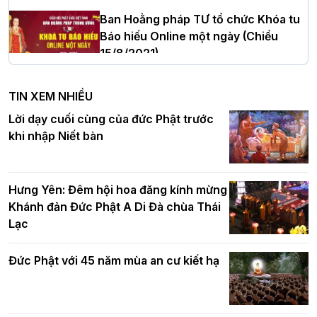
Thanh Hóa nhiệm kỳ 2026 - 2031
Ban Hoằng pháp TƯ tổ chức Khóa tu
Báo hiếu Online một ngày (Chiều
15/8/2021)
Hà Nội: Tăng Ni Trường hạ Bồ Đề trang
nghiêm tác pháp Tiền an cư PL.2570 –
TIN XEM NHIỀU
DL.2026
Ban Hoằng pháp TƯ tổ chức Khóa tu
Lời dạy cuối cùng của đức Phật trước
Báo hiếu Online một ngày (Sáng
khi nhập Niết bàn
15/8/2021)
Thứ trưởng Bộ Dân tộc và Tôn giáo
chúc mừng Phật đản BTS GHPGVN TP.
Hưng Yên: Đêm hội hoa đăng kính mừng
Hà Nội
Khánh đản Đức Phật A Di Đà chùa Thái
Lạc
Tinh thần yêu nước của Phật giáo
Đức Phật với 45 năm mùa an cư kiết hạ
Hơn 5.000 người tham dự diễu hành,
cung rước Xá lợi Đức Phật kính mừng
ngày Đức Phật đản sinh