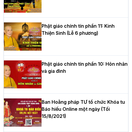
tư của Khóa sinh hoạt Phật pháp mùa
hè tại chùa Bằng
Phật giáo chính tín phần 11: Kinh
Thiện Sinh (Lễ 6 phương)
HT.Thích Thọ Lạc được suy cử làm tân
Trưởng BTS GHPGVN tỉnh Nghệ An
nhiệm kỳ 2026 – 2031
Phật giáo chính tín phần 10: Hôn nhân
và gia đình
Hòa thượng Thích Quảng Tùng tái đắc
cử Trưởng BTS GHPGVN thành phố Hải
Phòng nhiệm kỳ 2026 – 2031
Ban Hoằng pháp TƯ tổ chức Khóa tu
Báo hiếu Online một ngày (Tối
15/8/2021)
Thượng tọa Thích Tâm Chính được suy
cử tân Trưởng ban Trị sự GHPGVN tỉnh