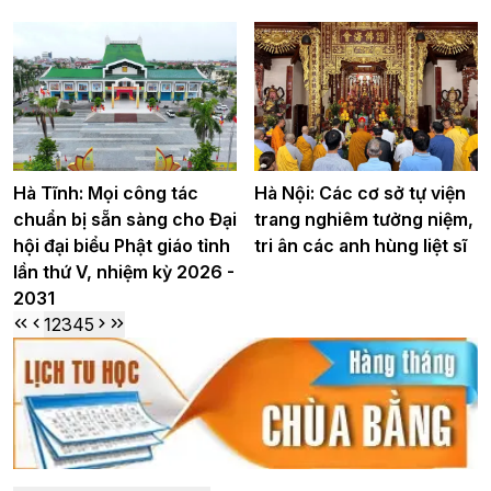
Hà Tĩnh: Mọi công tác
Hà Nội: Các cơ sở tự viện
chuẩn bị sẵn sàng cho Đại
trang nghiêm tưởng niệm,
hội đại biểu Phật giáo tỉnh
tri ân các anh hùng liệt sĩ
lần thứ V, nhiệm kỳ 2026 -
2031
1
2
3
4
5