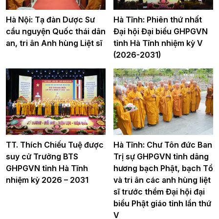
Hà Nội: Tạ đàn Dược Sư
Hà Tĩnh: Phiên thứ nhất
cầu nguyện Quốc thái dân
Đại hội Đại biểu GHPGVN
an, tri ân Anh hùng Liệt sĩ
tỉnh Hà Tĩnh nhiệm kỳ V
(2026-2031)
TT. Thích Chiếu Tuệ được
Hà Tĩnh: Chư Tôn đức Ban
suy cử Trưởng BTS
Trị sự GHPGVN tỉnh dâng
GHPGVN tỉnh Hà Tĩnh
hương bạch Phật, bạch Tổ
nhiệm kỳ 2026 – 2031
và tri ân các anh hùng liệt
sĩ trước thềm Đại hội đại
biểu Phật giáo tỉnh lần thứ
V