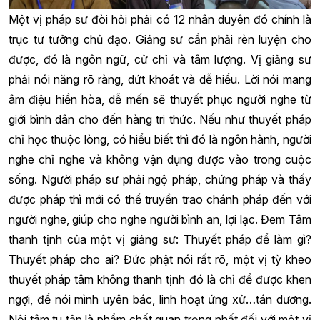
Một vị pháp sư đòi hỏi phải có 12 nhân duyên đó chính là
trục tư tưởng chủ đạo. Giảng sư cần phải rèn luyện cho
được, đó là ngôn ngữ, cử chỉ và tâm lượng. Vị giảng sư
phải nói năng rõ ràng, dứt khoát và dễ hiểu. Lời nói mang
âm điệu hiền hòa, dễ mến sẽ thuyết phục người nghe từ
giới bình dân cho đến hàng tri thức. Nếu như thuyết pháp
chỉ học thuộc lòng, có hiểu biết thì đó là ngôn hành, người
nghe chỉ nghe và không vận dụng được vào trong cuộc
sống. Người pháp sư phải ngộ pháp, chứng pháp và thấy
được pháp thì mới có thể truyền trao chánh pháp đến với
người nghe, giúp cho nghe người bình an, lợi lạc. Đem Tâm
thanh tịnh của một vị giảng sư: Thuyết pháp để làm gì?
Thuyết pháp cho ai? Đức phật nói rất rõ, một vị tỳ kheo
thuyết pháp tâm không thanh tịnh đó là chỉ để được khen
ngợi, để nói mình uyên bác, linh hoạt ứng xử…tán dương.
Nội tâm tu tập là phẩm chất quan trọng nhất đối với một vị