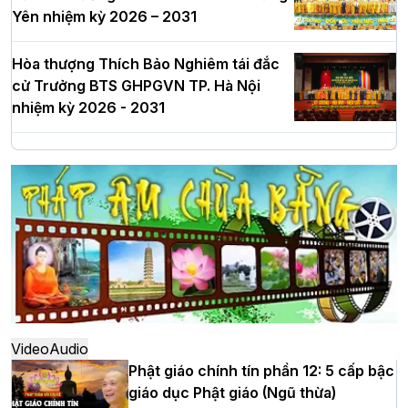
Yên nhiệm kỳ 2026 – 2031
Hòa thượng Thích Bảo Nghiêm tái đắc
cử Trưởng BTS GHPGVN TP. Hà Nội
nhiệm kỳ 2026 - 2031
Hà Nội: Long trọng lễ khởi công xây
dựng Trung tâm văn hóa Phật giáo Thủ
đô
Hà Nội: Ngày tu học cuối cùng khép lại
khóa sinh hoạt Phật pháp mùa hè lần
thứ XIV tại chùa Bằng
Video
Audio
Phật giáo chính tín phần 12: 5 cấp bậc
giáo dục Phật giáo (Ngũ thừa)
Học yêu thương trong ngày tu tập thứ