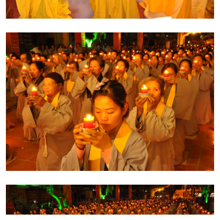
sinh đều có những tính tốt, đáng thương, đáng kính chứ
không phải như chúng sinh thấy chúng sinh. Qua đó, Hòa
thượng khẳng định “
nếu chúng ta biết nhìn cái tốt của
chúng sinh, biết nhìn cái tốt của nhau, thì tất cả mọi
người đều tốt. Đó là điều giác ngộ mà Đức Phật đã nhận
ra được. Do trí tuệ sinh mà Ngài thấy được như vậy, cho
nên lòng được an lạc và được giải thoát
”.Hòa thượng
cũng chia sẻ, trước khi muốn làm điều gì, Đức Phật khuyên
chúng ta nên khởi lên tâm từ bi trước, bởi khi khởi lên tâm từ
bi rồi, chúng ta mới có thể đi, nói, và hành động. Lấy tâm
đại bi của Đức Phật làm tâm của mình, lòng từ bi của
chúng ta sẽ thay đổi hết tất cả.Cuối cùng, Trưởng lão Hòa
thượng tôn sư khuyến tấn đại chúng "
nên sử dụng tâm đại
bi để đối xử với tất cả mọi người. Cầu mong tất cả chúng
ta nhờ ngọn đèn tâm của Đức Phật mà tâm của chúng ta
cũng sáng lên và lấy tình thương mà đối xử với tất cả mọi