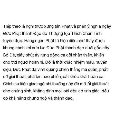
người con của Đức Phật, là những người mà Đức Phật
muốn cứu vớt chúng ta ra khỏi nhà lửa tam giới này. Tất
cả mọi người chúng ta đều tự nhận mình là Phật tử, là
con của Đức Phật tức là chúng ta đã có trồng căn lành ở
Đức Phật, cho nên niềm tin của chúng ta ở Đức Phật, do
đó mà Đức Phật hiện hữu trên cuộc đời để cứu vớt chúng
ta.
Cũng trong kinh Pháp Hoa, Đức Phật dạy tất cả chư
Phật đều thấy rõ trong tam giới không có sinh tử, nhưng
vì vô minh vọng kiến ngăn che nên sinh ra tất cả những
tính ham muốn khác nhau, tạo tội sai biệt mà trở thành
đau khổ trên cuộc đời. Đó là chân lý duy nhất mà Đức
Phật nói với chúng ta. Đời là biển khổ, nhưng biển khổ
này là phát xuất từ lòng tham lam, ích kỷ tạo nên biển
khổ cho chính mình và cho những người xung quanh. Từ
lòng tham lam ích kỷ đó mà ta nghĩ tìm cách để chinh
phục mọi người xung quanh chúng ta, khi mọi người