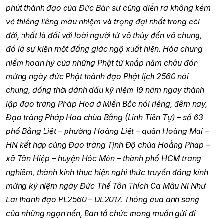
phút thành đạo của Đức Bản sư cũng diễn ra không kém
vẻ thiêng liêng màu nhiệm và trọng đại nhất trong cõi
đời, nhất là đối với loài người từ vô thủy đến vô chung,
đó là sự kiện một đấng giác ngộ xuất hiện.
Hòa chung
niềm hoan hỷ của những Phật tử khắp năm châu đón
mừng ngày đức Phật thành đạo Phật lịch 2560 nói
chung, đồng thời đánh dấu kỷ niệm 19 năm ngày thành
lập đạo tràng Pháp Hoa ở Miền Bắc nói riêng, đêm nay,
Đạo tràng Pháp Hoa chùa Bằng (Linh Tiên Tự) – số 63
phố Bằng Liệt – phường Hoàng Liệt – quận Hoàng Mai –
HN kết hợp cùng Đạo tràng Tịnh Độ chùa Hoằng Pháp –
xã Tân Hiệp – huyện Hóc Môn – thành phố HCM trang
nghiêm, thành kính thực hiện nghi thức truyền đăng kính
mừng kỷ niệm ngày Đức Thế Tôn Thích Ca Mâu Ni Như
Lai thành đạo PL2560 – DL2017. Thông qua ánh sáng
của những ngọn nến, Ban tổ chức mong muốn gửi đi