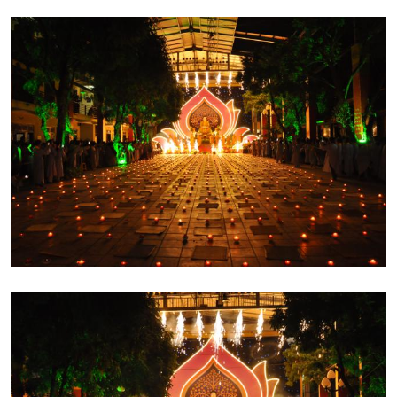
Tiếp theo là nghi thức xưng tán Phật và phần ý nghĩa ngày
Đức Phật thành Đạo do Thượng tọa Thích Chân Tính
tuyên đọc. Hàng ngàn Phật tử hiện diện như thấy được
khung cảnh khi xưa lúc Đức Phật thành đạo dưới gốc cây
Bồ Đề, giây phút ấy rung động cả cõi nhân thiên, khiến
cho trời người hoan hỉ. Đó là thời khắc nhiệm mầu, huyền
diệu, Đức Phật đã vinh quang chiến thắng ma quân, phất
cờ giải thoát, phá tan não phiền, cất khúc khải hoàn ca.
Chính sự kiện giác ngộ phi thường này đã mở lối giải thoát
cho chúng sinh, khẳng định mọi loài đều có tính giác, đều
có khả năng chứng ngộ và thành đạo.