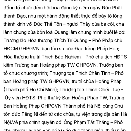
đồng tổ chức đêm hội hoa đăng kỷ niệm ngày Đức Phật
thành Đạo, như một hành động thiết thực để bày tỏ lòng
thành kính với Đức Thế Tôn – người Thầy của ba cõi, cha
lành chung của bốn loài.Quang lâm chứng minh buổi lễ có:
Trưởng lão Hòa thượng Thích Trí Quảng – Phó Pháp chủ
HĐCM GHPGVN, bậc tôn sư của Đạo tràng Pháp Hoa;
Hòa thượng trụ trì Thích Bảo Nghiêm – Phó chủ tịch HĐTS
kiêm Trưởng ban Hoằng pháp TW GHPGVN, Trưởng ban
tổ chức chương trình; Thượng tọa Thích Chân Tính – Phó
ban Hoằng pháp TW GHPGVN, trụ trì chùa Hoằng Pháp
(Thành phố Hồ Chí Minh); Thượng tọa Thích Chiếu Tuệ -
Ủy viên HĐTS, Phó thư ký Ban Hoằng Pháp TW, Trưởng
Ban Hoằng Pháp GHPGVN Thành phố Hà Nội cùng Chư
tôn đức Tăng Ni đến từ các chùa, tự viện trong địa bàn Hà
Nội.Về phía chính quyền có: Ông Phạm Tất Thắng – Phó
chủ nhiệm Ủy ban văn hóa Giáo dục thanh niên, thiếu niên