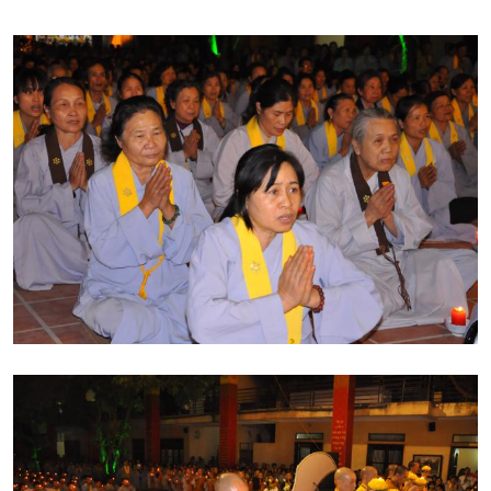
không nghe thì ta dùng tất cả mọi thủ đoạn để gây tang
tóc, đau thương cho loài người. Cho nên chúng ta có
những trận chiến tranh thế giới mà hàng triệu triệu người
phải chết vì tham vọng của những cá nhân đó.
Đức Phật
dạy rằng “muốn chinh phục mọi người, muốn chinh phục
mọi loài, muốn chinh phục được trời đất trước nhất phải
chinh phục được lòng tham của chúng ta. Đó là điều
quan trọng nhất”. Lấy lòng tham mà muốn chinh phục
những lòng tham khác, thì chỉ càng làm cho lòng tham
tăng trưởng, cho nên Ngài cũng dạy hận thù không diệt
được hận thù, đó là định luật ngàn thu. Vì vậy mà Đức
Phật ngồi Bồ Đề Đạo Tràng quán sát tất cả các pháp,
tính của nó vốn là không. Cho nên từ đó mà Ngài dạy tự
tính của chúng ta là không. Cho nên người nào mà trụ
được ở tính không này, tức là không còn tham lam – sân
hận – si mê, khi trở về với tính không đó thì bây giờ giữa