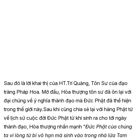
giác, của tỉnh thức yêu thương, ánh sáng của lòng vị tha
vô hạn. Chính nhờ ánh sáng ấy chiếu sáng vào mỗi trái tim,
như đưa chúng sinh trở về với bản tính chân như. Khi ngọn
nến tâm được thắp sáng, bóng tối vô minh sẽ lùi xa, cánh
cửa khổ đau sẽ từ từ khép lại, xua tan đêm tối của si mê,
xóa tan ranh giới của giàu nghèo vui khổ, vơi đi muộn phiền
của kiếp sống nhân sinh, chỉ còn lại yêu thương được đơm
hoa kết trái. Từng ngọn nến được thắp lên, màn ánh sáng
ấm áp xua tan đêm tối, những tâm hồn như ấm lại để hòa
mình trong một khung cảnh lung linh huyền ảo. Tâm truyền
tâm, nến truyền nến, dù ánh sáng vật lý chỉ một lúc rồi sẽ
không còn cháy, nhưng chắc chắn rằng ánh sáng tâm linh
của từ bi trí tuệ, của hiểu biết thương yêu sẽ còn cháy mãi
soi sáng cho chúng sinh vững bước trong cuộc đời.