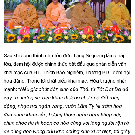
Sau khi cung thỉnh chư tôn đức Tăng Ni quang lâm pháp
tòa, đêm hội được chính thức bắt đầu qua phần diễn văn
khai mạc của HT. Thích Bảo Nghiêm, Trưởng BTC đêm hội
hoa đăng. Trong lời phát biểu khai mạc, Hòa thượng nhấn
mạnh: “
Nếu giờ phút đản sinh của Thái tử Tất Đạt Đa đã
xảy ra những sự kiện khác thường như quả đất rung
động, nhạc trời ngân vang, vườn Lâm Tỳ Ni trăm hoa
đua nhau khoe sắc, hương thơm ngào ngạt khắp nơi,
chim chóc ríu rít hoan ca hòa cùng với lòng người rộn rã
để cùng đón Đấng cứu khổ chúng sinh xuất hiện, thì giây