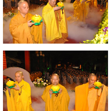
ta với chư Phật trong mười phương, giữa ta với tất cả
chúng sinh đều thân thiện với nhau như là tất cả các Đức
Phật và Bồ Tát trong thế giới Tịnh Độ
”.Đồng thời, Hòa
thượng cũng nhắc về 4 lời thệ nguyện của Đức Phật “
Tự
tính chúng sinh thệ nguyện độ - Tự tính phiền não thệ
nguyện đoạn – Tự tính pháp môn thệ nguyện học – Tự
tính Phật đạo thệ nguyện thành
”. Đầu tiên là đoạn tính của
chúng sinh ở ngay trong lòng mình, khi tự tính chúng sinh
đoạn được rồi, thì lúc bấy giờ chúng ta thấy sẽ không còn
chúng sinh nghiệp và chúng sinh phiền não, đó là pháp kì
diệu mà Ngài đã nguyện cho tất cả chúng ta. Lúc bấy giờ
tâm chúng ta sẽ được lắng yên, khi tâm lắng yên sẽ sinh ra
một trí tuệ hiểu biết, nhìn thấy được chân lý, thấy được sự
thật của sự vật, thấy được chư Phật mười phương và tất cả
đều là Bồ Tát. Cho nên mà từ đó Ngài mới nói bộ Kinh Hoa
Nghiêm. Kinh Hoa Nghiêm có nghĩa là tất cả mọi chúng