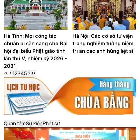
Hà Tĩnh: Mọi công tác
Hà Nội: Các cơ sở tự viện
chuẩn bị sẵn sàng cho Đại
trang nghiêm tưởng niệm,
hội đại biểu Phật giáo tỉnh
tri ân các anh hùng liệt sĩ
lần thứ V, nhiệm kỳ 2026 -
2031
1
2
3
4
5
Quan tâm
Sự kiện
Phật sự