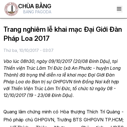
CHÙA BẰNG
BANG PAGODA
Trang nghiêm lễ khai mạc Đại Giới Đàn
Pháp Loa 2017
Thứ ba, 10/10/2017 - 03:07
Vào lúc 08h30, ngày 09/10/2017 (20/08 Đinh Dậu), tại
Thiền viện Trúc Lâm Trí Đức (xã An Phước - huyện Long
Thành) đã trọng thễ diễn ra lễ khai mạc Đại Giới Đàn
Pháp Loa do Ban trị sự GHPGVN tỉnh Đồng Nai kết hợp
với Thiền Viện Trúc Lâm Trí Đức, tổ chức từ ngày 08 -
12/10/2017 (19 - 23/08 Đinh Dậu).
Quang lâm chứng minh có Hòa thượng Thích Trí Quảng -
Phó pháp chủ GHPGVN, Trưởng BTS GHPGVN TP.HCM;