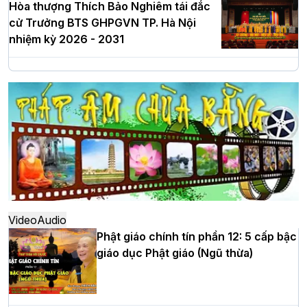
Hòa thượng Thích Bảo Nghiêm tái đắc
cử Trưởng BTS GHPGVN TP. Hà Nội
nhiệm kỳ 2026 - 2031
Hà Nội: Long trọng lễ khởi công xây
dựng Trung tâm văn hóa Phật giáo Thủ
đô
Hà Nội: Ngày tu học cuối cùng khép lại
khóa sinh hoạt Phật pháp mùa hè lần
thứ XIV tại chùa Bằng
Video
Audio
Phật giáo chính tín phần 12: 5 cấp bậc
giáo dục Phật giáo (Ngũ thừa)
Học yêu thương trong ngày tu tập thứ
tư của Khóa sinh hoạt Phật pháp mùa
hè tại chùa Bằng