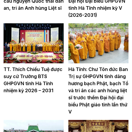
cầu nguyện Quốc thái dân
Đại hội Đại biểu GHPGVN
an, tri ân Anh hùng Liệt sĩ
tỉnh Hà Tĩnh nhiệm kỳ V
(2026-2031)
TT. Thích Chiếu Tuệ được
Hà Tĩnh: Chư Tôn đức Ban
suy cử Trưởng BTS
Trị sự GHPGVN tỉnh dâng
GHPGVN tỉnh Hà Tĩnh
hương bạch Phật, bạch Tổ
nhiệm kỳ 2026 – 2031
và tri ân các anh hùng liệt
sĩ trước thềm Đại hội đại
biểu Phật giáo tỉnh lần thứ
V