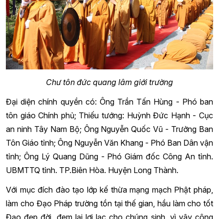
Chư tôn đức quang lâm giới trường
Đại diện chính quyền có: Ông Trần Tấn Hùng - Phó ban
tôn giáo Chính phủ; Thiếu tướng: Huỳnh Đức Hạnh - Cục
an ninh Tây Nam Bộ; Ông Nguyễn Quốc Vũ - Trưởng Ban
Tôn Giáo tỉnh; Ông Nguyễn Văn Khang - Phó Ban Dân vận
tỉnh; Ông Lý Quang Dũng - Phó Giám đốc Công An tỉnh.
UBMTTQ tỉnh. TP.Biên Hòa. Huyện Long Thành.
Với mục đích đào tạo lớp kế thừa mạng mạch Phật pháp,
làm cho Đạo Pháp trường tồn tại thế gian, hầu làm cho tốt
Đạo đẹp đời, đem lại lợi lạc cho chúng sinh, vì vậy công