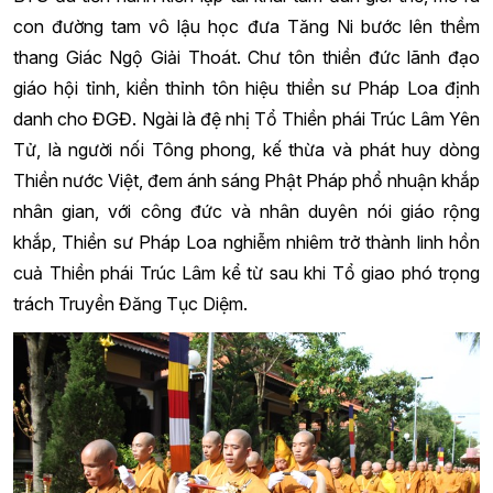
con đường tam vô lậu học đưa Tăng Ni bước lên thềm
thang Giác Ngộ Giải Thoát. Chư tôn thiền đức lãnh đạo
giáo hội tỉnh, kiền thỉnh tôn hiệu thiền sư Pháp Loa định
danh cho ĐGĐ. Ngài là đệ nhị Tổ Thiền phái Trúc Lâm Yên
Tử, là người nối Tông phong, kế thừa và phát huy dòng
Thiền nước Việt, đem ánh sáng Phật Pháp phổ nhuận khắp
nhân gian, với công đức và nhân duyên nói giáo rộng
khắp, Thiền sư Pháp Loa nghiễm nhiêm trở thành linh hồn
cuả Thiền phái Trúc Lâm kể từ sau khi Tổ giao phó trọng
trách Truyền Đăng Tục Diệm.