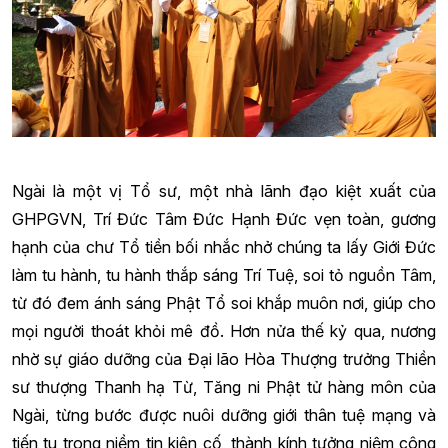
Ngài là một vị Tổ sư, một nhà lãnh đạo kiệt xuất của
GHPGVN, Trí Đức Tâm Đức Hạnh Đức vẹn toàn, gương
hạnh của chư Tổ tiền bối nhắc nhở chúng ta lấy Giới Đức
làm tu hành, tu hành thắp sáng Trí Tuệ, soi tỏ nguồn Tâm,
từ đó đem ánh sáng Phật Tổ soi khắp muôn nơi, giúp cho
mọi người thoát khỏi mê đồ. Hơn nửa thế kỷ qua, nương
nhờ sự giáo dưỡng của Đại lão Hòa Thượng trưởng Thiền
sư thượng Thanh hạ Từ, Tăng ni Phật tử hàng môn của
Ngài, từng bước được nuôi dưỡng giới thân tuệ mạng và
tiến tu trong niềm tin kiên cố, thành kính tưởng niệm công