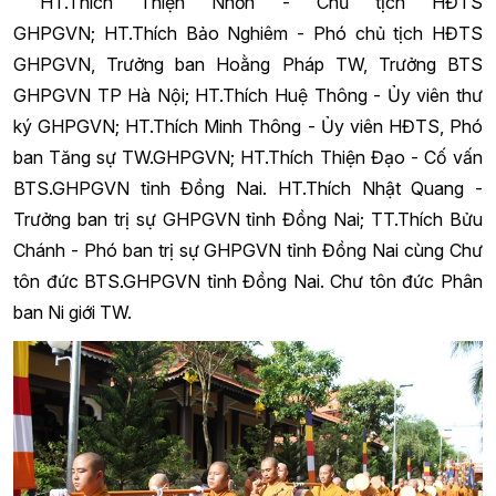
HT.Thích Thiện Nhơn - Chủ tịch HĐTS
GHPGVN;
HT.Thích Bảo Nghiêm - Phó chủ tịch HĐTS
GHPGVN, Trưởng ban Hoằng Pháp TW, Trưởng BTS
GHPGVN TP Hà Nội;
HT.Thích Huệ Thông - Ủy viên thư
ký GHPGVN; HT.Thích Minh Thông - Ủy viên HĐTS, Phó
ban Tăng sự TW.GHPGVN; HT.Thích Thiện Đạo - Cố vấn
BTS.GHPGVN tỉnh Đồng Nai. HT.Thích Nhật Quang -
Trưởng ban trị sự GHPGVN tỉnh Đồng Nai; TT.Thích Bửu
Chánh - Phó ban trị sự GHPGVN tỉnh Đồng Nai cùng Chư
tôn đức BTS.GHPGVN tỉnh Đồng Nai. Chư tôn đức Phân
ban Ni giới TW.