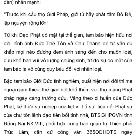
đàn) nhấn mạnh:
“Trước khi cầu thọ Giới Pháp, giới tử hãy phát tâm Bồ Đề,
lập nguyện rộng lớn!
Từ khi Đạo Phật có mặt tại thế gian, tam bảo hiện hữu nơi
đời, hình ảnh Đức Thế Tôn và Chư Thánh đệ tử vân du
khắp mọi nẻo đường đem ánh sáng đến cho muôn loài,
cứu khổ ban vui vô lượng chúng sinh, từ đó sự có mặt của
tam bảo là vô cùng qúy báu đối với nhân loại.
Bậc tam bảo Giới Đức tinh nghiêm, xuất hiện nơi đời thì ma
ngoại giảm thiểu, thế gian bớt khổ thêm vui, thọ mạng Phật
pháp ngày càng trường cửu. Vâng theo di huấn của Đức
Phật, kế thừa sự nghiệp của liệt vị Tổ sư, tiếp nối Phật sự
của chư tôn lãnh đạo tiền bối tỉnh nhà, BTS.GHPGVN tỉnh
Đồng Nai NK.VIII, phối hợp cùng ban quản trị Thiền phái
Trúc Lâm, căn cứ công văn 385QĐHĐTS ngày