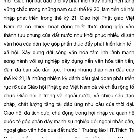
mới, Giáo hội bắt đầu thời kỳ phát triển xây dựng nền tảng
vững chắc trong những năm cuối thế kỷ 20, làm tiền đề hội
nhập phát triển trong thế kỷ 21. Giáo hội Phật giáo Việt
Nam đã có nhiều hoạt động thiết thực đóng góp vào
thành tựu chung của đất nước như khôi phục nhiều di sản
văn hóa của dân tộc góp phần thúc đẩy phát triển kinh tế -
xã hội. Xây dựng đời sống văn hóa tâm linh lành mạnh
song hành với sự nghiệp xây dựng nền văn hóa tiên tiến,
đậm đà bản sắc dân tộc. Trong những thập niên đầu của
thế kỷ 21, là những nhiệm kỳ đánh dấu giai đoạn phát triển
rực rỡ của Giáo hội Phật giáo Việt Nam cả về chiều rộng tổ
chức Giáo hội ở trong và ngoài nước, và chiều sâu đạo
pháp, chất lượng tăng tài đáp ứng nhu cầu của thời đại.
Giáo hội đã tích cực, chủ động trong hội nhập và quan hệ
quốc tế góp phần đẩy mạnh sự nghiệp đối ngoại nhân dân,
ngoại giao văn hóa của đất nước.” Trưởng lão HT.Thích Trí