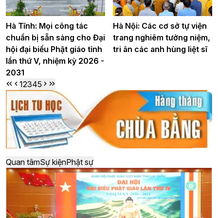
Hà Tĩnh: Mọi công tác
Hà Nội: Các cơ sở tự viện
chuẩn bị sẵn sàng cho Đại
trang nghiêm tưởng niệm,
hội đại biểu Phật giáo tỉnh
tri ân các anh hùng liệt sĩ
lần thứ V, nhiệm kỳ 2026 -
2031
1
2
3
4
5
Quan tâm
Sự kiện
Phật sự