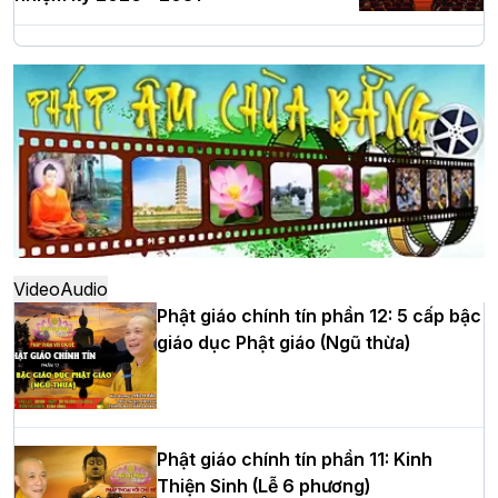
Hà Nội: Long trọng lễ khởi công xây
dựng Trung tâm văn hóa Phật giáo Thủ
đô
Hà Nội: Ngày tu học cuối cùng khép lại
khóa sinh hoạt Phật pháp mùa hè lần
thứ XIV tại chùa Bằng
Video
Audio
Phật giáo chính tín phần 12: 5 cấp bậc
giáo dục Phật giáo (Ngũ thừa)
Học yêu thương trong ngày tu tập thứ
tư của Khóa sinh hoạt Phật pháp mùa
hè tại chùa Bằng
Phật giáo chính tín phần 11: Kinh
Thiện Sinh (Lễ 6 phương)