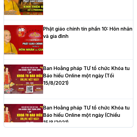
HT.Thích Thọ Lạc được suy cử làm tân
Trưởng BTS GHPGVN tỉnh Nghệ An
nhiệm kỳ 2026 – 2031
Phật giáo chính tín phần 10: Hôn nhân
và gia đình
Hòa thượng Thích Quảng Tùng tái đắc
cử Trưởng BTS GHPGVN thành phố Hải
Phòng nhiệm kỳ 2026 – 2031
Ban Hoằng pháp TƯ tổ chức Khóa tu
Báo hiếu Online một ngày (Tối
15/8/2021)
Thượng tọa Thích Tâm Chính được suy
cử tân Trưởng ban Trị sự GHPGVN tỉnh
Thanh Hóa nhiệm kỳ 2026 - 2031
Ban Hoằng pháp TƯ tổ chức Khóa tu
Báo hiếu Online một ngày (Chiều
15/8/2021)
Hà Nội: Tăng Ni Trường hạ Bồ Đề trang
nghiêm tác pháp Tiền an cư PL.2570 –