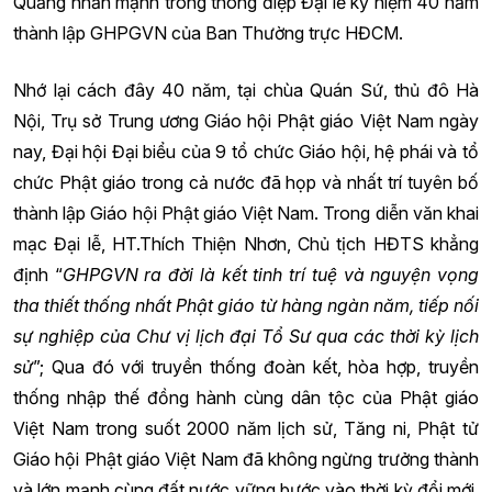
Quảng nhấn mạnh trong thông điệp Đại lễ kỷ niệm 40 năm
thành lập GHPGVN của Ban Thường trực HĐCM.
Nhớ lại cách đây 40 năm, tại chùa Quán Sứ, thủ đô Hà
Nội, Trụ sở Trung ương Giáo hội Phật giáo Việt Nam ngày
nay, Đại hội Đại biểu của 9 tổ chức Giáo hội, hệ phái và tổ
chức Phật giáo trong cả nước đã họp và nhất trí tuyên bố
thành lập Giáo hội Phật giáo Việt Nam. Trong diễn văn khai
mạc Đại lễ, HT.Thích Thiện Nhơn, Chủ tịch HĐTS khẳng
định “
GHPGVN ra đời là kết tinh trí tuệ và nguyện vọng
tha thiết thống nhất Phật giáo từ hàng ngàn năm, tiếp nối
sự nghiệp của Chư vị lịch đại Tổ Sư qua các thời kỳ lịch
sử
”; Qua đó với truyền thống đoàn kết, hòa hợp, truyền
thống nhập thế đồng hành cùng dân tộc của Phật giáo
Việt Nam trong suốt 2000 năm lịch sử, Tăng ni, Phật tử
Giáo hội Phật giáo Việt Nam đã không ngừng trưởng thành
và lớn mạnh cùng đất nước vững bước vào thời kỳ đổi mới,