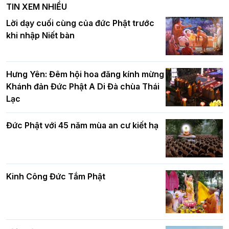
TIN XEM NHIỀU
DL.2026
Ban Hoằng pháp TƯ tổ chức Khóa tu
Lời dạy cuối cùng của đức Phật trước
Báo hiếu Online một ngày (Sáng
khi nhập Niết bàn
15/8/2021)
Thứ trưởng Bộ Dân tộc và Tôn giáo
chúc mừng Phật đản BTS GHPGVN TP.
Hưng Yên: Đêm hội hoa đăng kính mừng
Hà Nội
Khánh đản Đức Phật A Di Đà chùa Thái
Lạc
Tinh thần yêu nước của Phật giáo
Đức Phật với 45 năm mùa an cư kiết hạ
Hơn 5.000 người tham dự diễu hành,
cung rước Xá lợi Đức Phật kính mừng
ngày Đức Phật đản sinh
Kinh Công Đức Tắm Phật
Phật giáo chính tín Phần 9: Giải thích
về "Lục Tức Phật"
Đại lễ Phật đản PL.2570 tại Hà Nội: Lan
tỏa thông điệp từ bi, trí tuệ vì một Thủ
đô hòa bình và phát triển