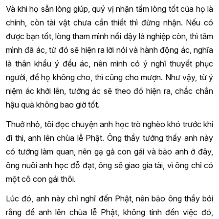
Và khi họ sẵn lòng giúp, quý vị nhận tấm lòng tốt của họ là
chính, còn tài vật chưa cần thiết thì đừng nhận. Nếu có
được bạn tốt, lòng tham mình nổi dậy là nghiệp còn, thì tâm
mình đã ác, từ đó sẽ hiện ra lời nói và hành động ác, nghĩa
là thân khẩu ý đều ác, nên mình có ý nghĩ thuyết phục
người, để họ không cho, thì cũng cho mượn. Như vậy, từ ý
niệm ác khởi lên, tướng ác sẽ theo đó hiện ra, chắc chắn
hậu quả không bao giờ tốt.
Thuở nhỏ, tôi đọc chuyện anh học trò nghèo khó trước khi
đi thi, anh lên chùa lễ Phật. Ông thầy tướng thấy anh này
có tướng làm quan, nên gạ gả con gái và bảo anh ở đây,
ông nuôi anh học đỗ đạt, ông sẽ giao gia tài, vì ông chỉ có
một cô con gái thôi.
Lúc đó, anh này chỉ nghĩ đến Phật, nên bảo ông thầy bói
rằng để anh lên chùa lễ Phật, không tính đến việc đó,