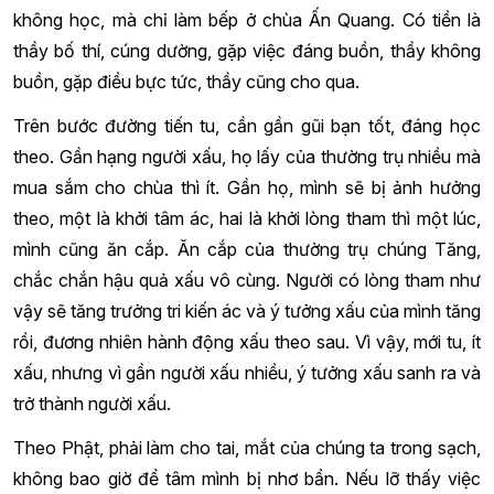
không học, mà chỉ làm bếp ở chùa Ấn Quang. Có tiền là
thầy bố thí, cúng dường, gặp việc đáng buồn, thầy không
buồn, gặp điều bực tức, thầy cũng cho qua.
Trên bước đường tiến tu, cần gần gũi bạn tốt, đáng học
theo. Gần hạng người xấu, họ lấy của thường trụ nhiều mà
mua sắm cho chùa thì ít. Gần họ, mình sẽ bị ảnh hưởng
theo, một là khởi tâm ác, hai là khởi lòng tham thì một lúc,
mình cũng ăn cắp. Ăn cắp của thường trụ chúng Tăng,
chắc chắn hậu quả xấu vô cùng. Người có lòng tham như
vậy sẽ tăng trưởng tri kiến ác và ý tưởng xấu của mình tăng
rồi, đương nhiên hành động xấu theo sau. Vì vậy, mới tu, ít
xấu, nhưng vì gần người xấu nhiều, ý tưởng xấu sanh ra và
trở thành người xấu.
Theo Phật, phải làm cho tai, mắt của chúng ta trong sạch,
không bao giờ để tâm mình bị nhơ bẩn. Nếu lỡ thấy việc