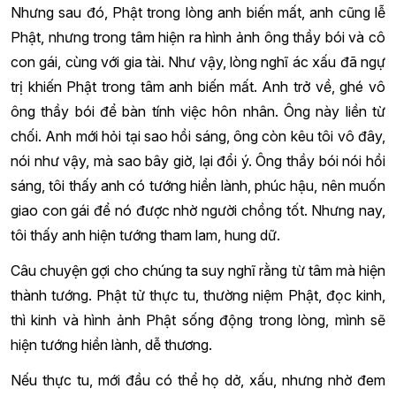
Nhưng sau đó, Phật trong lòng anh biến mất, anh cũng lễ
Phật, nhưng trong tâm hiện ra hình ảnh ông thầy bói và cô
con gái, cùng với gia tài. Như vậy, lòng nghĩ ác xấu đã ngự
trị khiến Phật trong tâm anh biến mất. Anh trở về, ghé vô
ông thầy bói để bàn tính việc hôn nhân. Ông này liền từ
chối. Anh mới hỏi tại sao hồi sáng, ông còn kêu tôi vô đây,
nói như vậy, mà sao bây giờ, lại đổi ý. Ông thầy bói nói hồi
sáng, tôi thấy anh có tướng hiền lành, phúc hậu, nên muốn
giao con gái để nó được nhờ người chồng tốt. Nhưng nay,
tôi thấy anh hiện tướng tham lam, hung dữ.
Câu chuyện gợi cho chúng ta suy nghĩ rằng từ tâm mà hiện
thành tướng. Phật tử thực tu, thường niệm Phật, đọc kinh,
thì kinh và hình ảnh Phật sống động trong lòng, mình sẽ
hiện tướng hiền lành, dễ thương.
Nếu thực tu, mới đầu có thể họ dở, xấu, nhưng nhờ đem