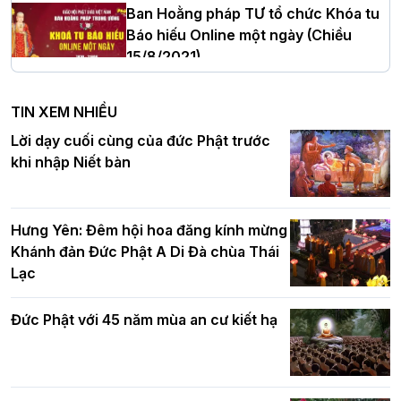
Ban Hoằng pháp TƯ tổ chức Khóa tu
Báo hiếu Online một ngày (Chiều
15/8/2021)
Hà Nội: Tăng Ni Trường hạ Bồ Đề trang
nghiêm tác pháp Tiền an cư PL.2570 –
TIN XEM NHIỀU
DL.2026
Ban Hoằng pháp TƯ tổ chức Khóa tu
Lời dạy cuối cùng của đức Phật trước
Báo hiếu Online một ngày (Sáng
khi nhập Niết bàn
15/8/2021)
Thứ trưởng Bộ Dân tộc và Tôn giáo
chúc mừng Phật đản BTS GHPGVN TP.
Hưng Yên: Đêm hội hoa đăng kính mừng
Hà Nội
Khánh đản Đức Phật A Di Đà chùa Thái
Lạc
Tinh thần yêu nước của Phật giáo
Đức Phật với 45 năm mùa an cư kiết hạ
Hơn 5.000 người tham dự diễu hành,
cung rước Xá lợi Đức Phật kính mừng
ngày Đức Phật đản sinh