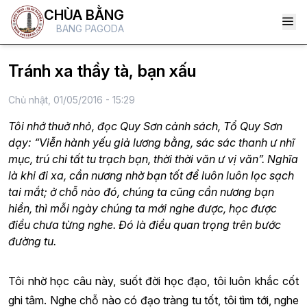
CHÙA BẰNG
BANG PAGODA
Tránh xa thầy tà, bạn xấu
Chủ nhật, 01/05/2016 - 15:29
Tôi nhớ thuở nhỏ, đọc Quy Sơn cảnh sách, Tổ Quy Sơn
dạy: “Viễn hành yếu giả lương bằng, sác sác thanh ư nhĩ
mục, trú chi tất tu trạch bạn, thời thời văn ư vị văn”. Nghĩa
là khi đi xa, cần nương nhờ bạn tốt để luôn luôn lọc sạch
tai mắt; ở chỗ nào đó, chúng ta cũng cần nương bạn
hiền, thì mỗi ngày chúng ta mới nghe được, học được
điều chưa từng nghe. Đó là điều quan trọng trên bước
đường tu.
Tôi nhờ học câu này, suốt đời học đạo, tôi luôn khắc cốt
ghi tâm. Nghe chỗ nào có đạo tràng tu tốt, tôi tìm tới, nghe