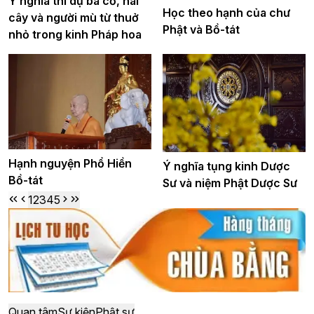
Ý nghĩa thí dụ ba cỏ, hai
Học theo hạnh của chư
cây và người mù từ thuở
Phật và Bồ-tát
nhỏ trong kinh Pháp hoa
Hạnh nguyện Phổ Hiền
Ý nghĩa tụng kinh Dược
Bồ-tát
Sư và niệm Phật Dược Sư
1
2
3
4
5
Quan tâm
Sự kiện
Phật sự