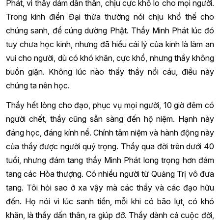
Phát, vì thầy dám dấn thân, chịu cực khổ lo cho mọi người.
Trong kinh điển Đại thừa thường nói chịu khổ thế cho
chúng sanh, để cúng dường Phật. Thầy Minh Phát lúc đó
tuy chưa học kinh, nhưng đã hiểu cái lý của kinh là làm an
vui cho người, dù có khó khăn, cực khổ, nhưng thầy không
buồn giận. Không lúc nào thấy thầy nổi cáu, điều này
chúng ta nên học.
Thầy hết lòng cho đạo, phục vụ mọi người, 10 giờ đêm có
người chết, thầy cũng sẵn sàng đến hộ niệm. Hạnh này
đáng học, đáng kính nể. Chính tâm niệm và hành động này
của thầy được người quý trọng. Thầy qua đời trên dưới 40
tuổi, nhưng đám tang thầy Minh Phát long trọng hơn đám
tang các Hòa thượng. Có nhiều người từ Quảng Trị vô đưa
tang. Tôi hỏi sao ở xa vậy mà các thầy và các đạo hữu
đến. Họ nói vì lúc sanh tiền, mỗi khi có bão lụt, có khó
khăn, là thầy dấn thân, ra giúp đỡ. Thầy dành cả cuộc đời,