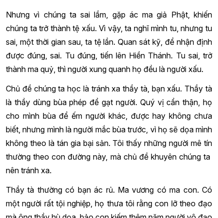
Nhưng vì chúng ta sai lầm, gặp ác ma giả Phật, khiến
chúng ta trở thành tệ xấu. Vì vậy, ta nghĩ mình tu, nhưng tu
sai, một thời gian sau, ta tệ lần. Quan sát kỹ, để nhận định
được đúng, sai. Tu đúng, tiến lên Hiền Thánh. Tu sai, trở
thành ma quỷ, thì người xung quanh họ đều là người xấu.
Chủ đề chúng ta học là tránh xa thầy tà, bạn xấu. Thầy tà
là thầy dùng bùa phép để gạt người. Quý vị cẩn thận, họ
cho mình bùa để ếm người khác, được hay không chưa
biết, nhưng mình là người mắc bùa trước, vì họ sẽ dọa mình
không theo là tán gia bại sản. Tôi thấy những người mê tín
thường theo con đường này, mà chủ đề khuyên chúng ta
nên tránh xa.
Thầy tà thường có bạn ác rủ. Ma vương có ma con. Có
một người rất tội nghiệp, họ thưa tôi rằng con lỡ theo đạo
mà ông thầy hù dọa, bảo con kiếm thêm năm người vô đạo