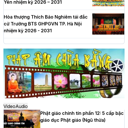
Yên nhiệm kỳ 2026 – 2031
Hòa thượng Thích Bảo Nghiêm tái đắc
cử Trưởng BTS GHPGVN TP. Hà Nội
nhiệm kỳ 2026 - 2031
Hà Nội: Long trọng lễ khởi công xây
dựng Trung tâm văn hóa Phật giáo Thủ
đô
Hà Nội: Ngày tu học cuối cùng khép lại
khóa sinh hoạt Phật pháp mùa hè lần
thứ XIV tại chùa Bằng
Video
Audio
Phật giáo chính tín phần 12: 5 cấp bậc
giáo dục Phật giáo (Ngũ thừa)
Học yêu thương trong ngày tu tập thứ