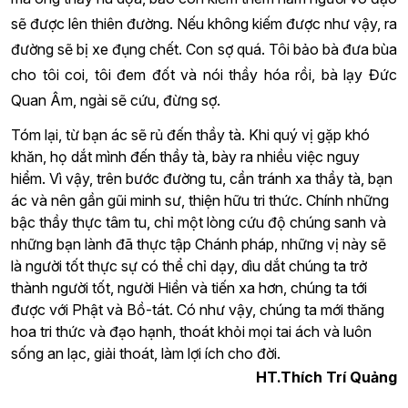
sẽ được lên thiên đường. Nếu không kiếm được như vậy, ra
đường sẽ bị xe đụng chết. Con sợ quá. Tôi bảo bà đưa bùa
cho tôi coi, tôi đem đốt và nói thầy hóa rồi, bà lạy Đức
Quan Âm, ngài sẽ cứu, đừng sợ.
Tóm lại, từ bạn ác sẽ rủ đến thầy tà. Khi quý vị gặp khó
khăn, họ dắt mình đến thầy tà, bày ra nhiều việc nguy
hiểm. Vì vậy, trên bước đường tu, cần tránh xa thầy tà, bạn
ác và nên gần gũi minh sư, thiện hữu tri thức. Chính những
bậc thầy thực tâm tu, chỉ một lòng cứu độ chúng sanh và
những bạn lành đã thực tập Chánh pháp, những vị này sẽ
là người tốt thực sự có thể chỉ dạy, dìu dắt chúng ta trở
thành người tốt, người Hiền và tiến xa hơn, chúng ta tới
được với Phật và Bồ-tát. Có như vậy, chúng ta mới thăng
hoa tri thức và đạo hạnh, thoát khỏi mọi tai ách và luôn
sống an lạc, giải thoát, làm lợi ích cho đời.
HT.Thích Trí Quảng