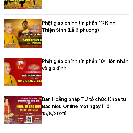
tư của Khóa sinh hoạt Phật pháp mùa
hè tại chùa Bằng
Phật giáo chính tín phần 11: Kinh
Thiện Sinh (Lễ 6 phương)
HT.Thích Thọ Lạc được suy cử làm tân
Trưởng BTS GHPGVN tỉnh Nghệ An
nhiệm kỳ 2026 – 2031
Phật giáo chính tín phần 10: Hôn nhân
và gia đình
Hòa thượng Thích Quảng Tùng tái đắc
cử Trưởng BTS GHPGVN thành phố Hải
Phòng nhiệm kỳ 2026 – 2031
Ban Hoằng pháp TƯ tổ chức Khóa tu
Báo hiếu Online một ngày (Tối
15/8/2021)
Thượng tọa Thích Tâm Chính được suy
cử tân Trưởng ban Trị sự GHPGVN tỉnh
Thanh Hóa nhiệm kỳ 2026 - 2031