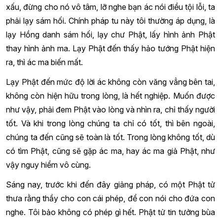
xấu, đừng cho nó vô tâm, lỡ nghe bạn ác nói điều tội lỗi, ta
phải lạy sám hối. Chính pháp tu này tôi thường áp dụng, là
lạy Hồng danh sám hối, lạy chư Phật, lấy hình ảnh Phật
thay hình ảnh ma. Lạy Phật đến thấy hảo tướng Phật hiện
ra, thì ác ma biến mất.
Lạy Phật đến mức độ lời ác không còn văng vẳng bên tai,
không còn hiện hữu trong lòng, là hết nghiệp. Muốn được
như vậy, phải đem Phật vào lòng và nhìn ra, chỉ thấy người
tốt. Và khi trong lòng chúng ta chỉ có tốt, thì bên ngoài,
chúng ta đến cũng sẽ toàn là tốt. Trong lòng không tốt, dù
có tìm Phật, cũng sẽ gặp ác ma, hay ác ma giả Phật, như
vậy nguy hiểm vô cùng.
Sáng nay, trước khi đến đây giảng pháp, có một Phật tử
thưa rằng thầy cho con cái phép, để con nói cho đứa con
nghe. Tôi bảo không có phép gì hết. Phật tử tin tưởng bùa