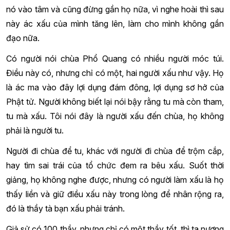
nó vào tâm và cũng đừng gần họ nữa, vì nghe hoài thì sau
này ác xấu của mình tăng lên, làm cho mình không gần
đạo nữa.
Có người nói chùa Phổ Quang có nhiều người móc túi.
Điều này có, nhưng chỉ có một, hai người xấu như vậy. Họ
là ác ma vào đây lợi dụng đám đông, lợi dụng sơ hở của
Phật tử. Người không biết lại nói bậy rằng tu mà còn tham,
tu mà xấu. Tôi nói đây là người xấu đến chùa, họ không
phải là người tu.
Người đi chùa để tu, khác với người đi chùa để trộm cắp,
hay tìm sai trái của tổ chức đem ra bêu xấu. Suốt thời
giảng, họ không nghe được, nhưng có người làm xấu là họ
thấy liền và giữ điều xấu này trong lòng để nhân rộng ra,
đó là thầy tà bạn xấu phải tránh.
Giả sử có 100 thầy, nhưng chỉ có một thầy tốt, thì ta nương