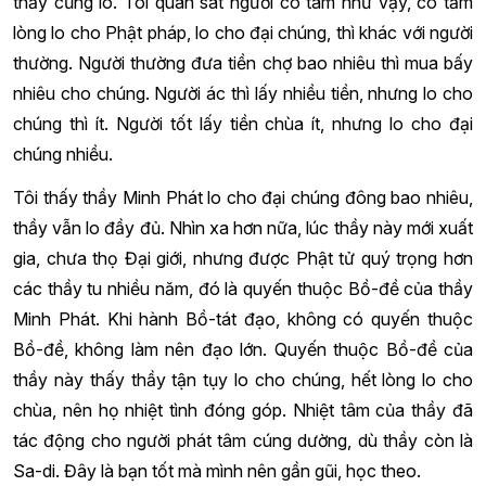
thầy cũng lo. Tôi quan sát người có tâm như vậy, có tấm
lòng lo cho Phật pháp, lo cho đại chúng, thì khác với người
thường. Người thường đưa tiền chợ bao nhiêu thì mua bấy
nhiêu cho chúng. Người ác thì lấy nhiều tiền, nhưng lo cho
chúng thì ít. Người tốt lấy tiền chùa ít, nhưng lo cho đại
chúng nhiều.
Tôi thấy thầy Minh Phát lo cho đại chúng đông bao nhiêu,
thầy vẫn lo đầy đủ. Nhìn xa hơn nữa, lúc thầy này mới xuất
gia, chưa thọ Đại giới, nhưng được Phật tử quý trọng hơn
các thầy tu nhiều năm, đó là quyến thuộc Bồ-đề của thầy
Minh Phát. Khi hành Bồ-tát đạo, không có quyến thuộc
Bồ-đề, không làm nên đạo lớn. Quyến thuộc Bồ-đề của
thầy này thấy thầy tận tụy lo cho chúng, hết lòng lo cho
chùa, nên họ nhiệt tình đóng góp. Nhiệt tâm của thầy đã
tác động cho người phát tâm cúng dường, dù thầy còn là
Sa-di. Đây là bạn tốt mà mình nên gần gũi, học theo.