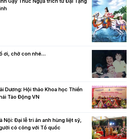
và bình đẳng trong Phật giáo
inh Gậy Thúc Ngựa trích từ Đại Tạng
ính mừng Đại lễ Phật đản PL.2570 –
inh
L.2026
ác cơ quan, ban, ngành Thành phố
Phật giáo chính tín Phần 7: Luật nhân
húc mừng BTS GHPGVN TP. Hà Nội
quả
hân mùa Phật đản PL.2570
ố ơi, chờ con nhé…
ải Dương: Hội thảo Khoa học Thiền
hái Tào Động VN
à Nội: Đại lễ tri ân anh hùng liệt sỹ,
gười có công với Tổ quốc