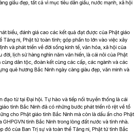
ng giầu đẹp, tất cả vì mục tiêu dân giầu, nước mạnh, xã hội
át biểu, đánh giá cao các kết quả đạt được của Phật giáo
ể Tăng ni, Phật tử toàn tỉnh; góp phần to lớn vào việc xây
nh và phát triển về đời sống kinh tế, văn hóa, xã hội của
u đời, lịch sử hàng nghìn năm văn hiến, là cái nôi của Phật
h cùng dân tộc, đoàn kết cùng các cấp, các ngành và các
 dựng quê hương Bắc Ninh ngày càng giàu đẹp, văn minh và
ạo từ tại Đại hội. Tự hào và tiếp nối truyền thống là cái
iáo tỉnh Bắc Ninh đã có những bước phát triển rõ rệt về tổ
hững cho Phật giáo tỉnh Bắc Ninh mà còn là dấu ấn cho Phật
a GHPGVN tỉnh Bắc Ninh trong lòng đất nước và tỉnh nhà.
 đó của Ban Trị sự và toàn thể Tăng ni, Phật tử tỉnh Bắc