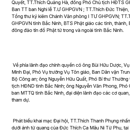
Quyết, TT.Thích Quảng Hà, đồng Phó Chủ tịch HĐTS 
Ban TT ban Nghi lễ T.Ư GHPGVN ; TT.Thích Đức Thiệ
Tổng thư ký kiêm Chánh Văn phòng I TƯ GHPGVN; TT
GHPGVN tỉnh Bắc Ninh, BTS Phật giáo các tỉnh, thành, BT
đông đảo tín đồ Phật tử trong và ngoài tỉnh Bắc Ninh.
Về phía lãnh đạo chính quyền có ông Bùi Hữu Dược, Vụ 
Minh Đại, Phó Vụ trưởng Vụ Tôn giáo, Ban Dân vận Trun
Bộ Công an; ông Nguyễn Hữu Quất, Phó Bí thư Thường t
tịch HĐND tỉnh Bắc Ninh; ông Nguyễn Văn Phong, Phó C
ban MTTQ tỉnh Bắc Ninh, đại diện lãnh đạo các cơ quan
tham dự.
Phát biểu khai mạc Đại hội, TT.Thích Thanh Phụng nhấn
dưới ánh từ quang của Đức Thích Ca Mâu Ni Từ Phụ, tại 