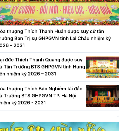
òa thượng Thích Thanh Huân được suy cử tân
rưởng Ban Trị sự GHPGVN tỉnh Lai Châu nhiệm kỳ
026 – 2031
ại đức Thích Thanh Quang được suy
ử Tân Trưởng BTS GHPGVN tỉnh Hưng
ên nhiệm kỳ 2026 – 2031
òa thượng Thích Bảo Nghiêm tái đắc
ử Trưởng BTS GHPGVN TP. Hà Nội
hiệm kỳ 2026 - 2031
à Nội: Long trọng lễ khởi công xây
ựng Trung tâm văn hóa Phật giáo Thủ