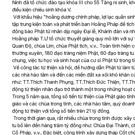
Ninh đã tổ chức đào tạo khóa III cho 55 Tăng ni sinh, k
điều kiện chiêu sinh khóa V.
Với khẩu hiệu "hoằng dương chính pháp, lợi lạc quần si
tập trung kiện toàn và phát triển ban Hoằng Pháp để tíc
đồng bào Phật tử nhân dịp ngày Đại lễ, Khánh đản và nh
Hoằng pháp T.Ư tổ chức thuyết giảng quy mô lớn với sự 
Quan Độ, chùa Lim, chùa Phật tích, v.v.. Toàn tỉnh hiện c
thường xuyên, 180 đạo tràng niệm Phật, 60 đạo tràng tu 
chung, việc tu học và sinh hoạt của cư sĩ Phật tử trong t
Về công tác từ thiện xã hội, để hướng dẫn Phật từ làm t
các nhà hảo tâm và đến các miền đất xa xôi khó khăn củ
như: TT.Thích Thanh Phụng, TT.Thích Đức Thiện, TT.Thí
động từ thiện nhân đạo trở thành một trong những hoạt 
Trong 5 năm qua, tổng số tiền từ thiện của Phật giáo tỉ
giáo và các chùa trong tỉnh, các nhà hảo tâm, quý doa
động từ thiện với tổng số tiền trên 21 tỷ đồng.
Trong thời gian qua, rất nhiều chùa trong tỉnh được xây 
tu bổ lên đến hàng trăm tỷ đồng như: Chùa Đại Thành,
Cổ Pháp, v.v.. Đặc biệt, công trình xây dựng tháp Cốt c