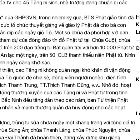
hóa IV cho 45 Tăng ni sinh, nhà trường đang chuẩn bị các
T
c
H
nh" của GHPGVN, trong nhiệm kỳ qua, BTS Phật giáo tỉnh đã
H
K
h cực tổ chức thuyết giảng về giáo lý Phật đà cho bà con
L
ân dịp các ngày giỗ Tổ. Một số chùa đã phối hợp với ban
tham dự của đông đảo tín đồ Phật tử tại: Chùa Guột, chùa
ó trên 200 đạo tràng tu Bát quan trai với hơn 10.000 Phật tử
Đ
H
An lạc một ngày, trên 50 CLB thanh thiếu niên Phật tử. Nhìn
c
ỉnh ngày càng khởi sắc.
n
ừ thiện, các Tăng ni không quản ngại khó khăn đi vận động
a Tổ quốc để chia sẻ, động viên người nghèo; điển hình
K
ch Thanh Trung, TT.Thích Thanh Dũng, v.v.. Nhờ đó, hoạt
Đ
động thường xuyên của các Tăng ni và Phật tử trong tỉnh.
t
nh Bắc Ninh đều tăng dần theo các năm, ban Từ thiện Phật
đ
nh nhân và mạnh thường quân đã huy động cho các hoạt
L
dựng, trùng tu sửa chữa ngày một khang trang với tổng giá trị
 chùa Sùng Ân; chùa Thanh Lãng, chùa Phúc Nguyện, chùa
H
hùa Đại Thành đã hoàn thiện, đang xây dựng khu giảng