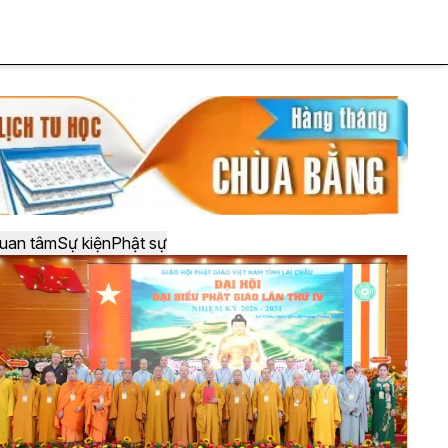
uan tâm
Sự kiện
Phật sự