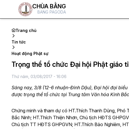
CHÙA BẰNG
BANG PAGODA
Trang chủ
Tin tức
Hoạt động Phật sự
Trọng thể tổ chức Đại hội Phật giáo tỉ
Thứ năm, 03/08/2017 - 16:06
Sáng nay, 3/8 (12-6 nhuận-Đinh Dậu), Đại hội đại biểu 
được trọng thể tổ chức tại Trung tâm Văn hóa Kinh Bắc,
Chứng minh và tham dự có HT.Thích Thanh Dũng, Ph
Bắc Ninh; HT.Thích Thiện Nhơn, Chủ tịch HĐTS GHPGVN
Chủ tịch TT HĐTS GHPGVN; HT.Thích Bảo Nghiêm, HT.T