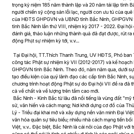
trọng kỷ niệm 185 năm thành lập và 20 năm tái lập tỉnh
người chiến sỹ cộng sản lỗi lạc, người con ưu tú của q
của HĐTS GHPGVN và UBND tỉnh Bắc Ninh, GHPGVN tỉnh 
tỉnh Bắc Ninh lần thứ VIII, nhiệm kỳ 2017 - 2022. Đại hộ
đánh giá, thảo luận những thành quả đã đạt được, rút r
động Phật sự nhiệm kỳ tới, v.v...
Tại Đại hội, TT.Thích Thanh Trung, UV HĐTS, Phó ban
công tác Phật sự nhiệm kỳ VII (2012-2017) và kế hoạch
GHPGVN tỉnh Bắc Ninh. Theo đó, năm năm qua, dưới sự ch
tạo điều kiện của quý lãnh đạo các cấp tỉnh Bắc Ninh, s
chương trình hoạt động Phật sự do Đại hội VII đề ra đã
cả về chất và về lượng trên tầm cao mới.
Bắc Ninh - Kinh Bắc từ lâu đã nổi tiếng là vùng đất "mỹ t
sử, văn hiến và cách mạng; Nơi khởi dựng cơ đồ của Thủy
Lý - Triều đại khai mở và xây dựng nền văn minh Đại Việ
văn hóa quân sự tiêu biểu; nhiều nhà cách mạng tiền 
Việt, v.v.. Đặc biệt, Bắc Ninh là cái nôi của đạo Phật vớ