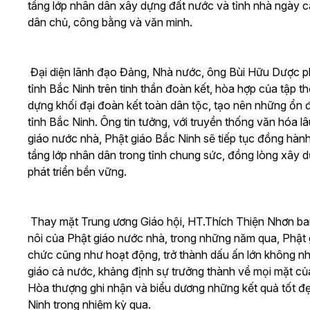
tầng lớp nhân dân xây dựng đất nước và tỉnh nhà ngày cà
dân chủ, công bằng và văn minh.
Đại diện lãnh đạo Đảng, Nhà nước, ông Bùi Hữu Dược ph
tỉnh Bắc Ninh trên tinh thần đoàn kết, hòa hợp của tập th
dựng khối đại đoàn kết toàn dân tộc, tạo nên những ổn đị
tỉnh Bắc Ninh. Ông tin tưởng, với truyền thống văn hóa lâ
giáo nước nhà, Phật giáo Bắc Ninh sẽ tiếp tục đồng hàn
tầng lớp nhân dân trong tỉnh chung sức, đồng lòng xây
phát triển bền vững.
Thay mặt Trung ương Giáo hội, HT.Thích Thiện Nhơn ban đ
nôi của Phật giáo nước nhà, trong những năm qua, Phật g
chức cũng như hoạt động, trở thành dấu ấn lớn không n
giáo cả nước, khảng định sự trưởng thành về mọi mặt củ
Hòa thượng ghi nhận và biểu dương những kết quả tốt đẹp
Ninh trong nhiệm kỳ qua.