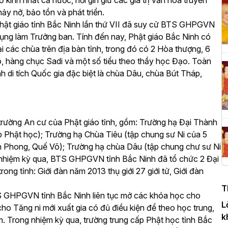
ổ kính nhất cả nước, nơi gìn giữ các giá trị văn hóa truyền
y nở, bảo tồn và phát triển.
 Phật giáo tỉnh Bắc Ninh lần thứ VII đã suy cử BTS GHPGVN
H
ụng làm Trưởng ban. Tính đến nay, Phật giáo Bắc Ninh có
c
i các chùa trên địa bàn tỉnh, trong đó có 2 Hòa thượng, 6
P
ô, hàng chục Sadi và một số tiểu theo thầy học Đạo. Toàn
 di tích Quốc gia đặc biệt là chùa Dâu, chùa Bút Tháp,
T
c
trường An cư của Phật giáo tỉnh, gồm: Trường hạ Đại Thành
T
p Phật học); Trường hạ Chùa Tiêu (tập chung sư Ni của 5
ên Phong, Quế Võ); Trường hạ chùa Dâu (tập chung chư sư Ni
 nhiệm kỳ qua, BTS GHPGVN tỉnh Bắc Ninh đã tổ chức 2 Đại
H
trong tỉnh: Giới đàn năm 2013 thụ giới 27 giới tử, Giới đàn
n
T
D
TS GHPGVN tỉnh Bắc Ninh liên tục mở các khóa học cho
L
 cho Tăng ni mới xuất gia có đủ điều kiện để theo học trung,
k
m. Trong nhiệm kỳ qua, trường trung cấp Phật học tỉnh Bắc