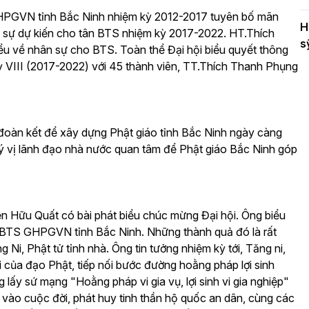
HPGVN tỉnh Bắc Ninh nhiệm kỳ 2012-2017 tuyên bố mãn
H
n sự dự kiến cho tân BTS nhiệm kỳ 2017-2022. HT.Thích
s
u về nhân sự cho BTS. Toàn thể Đại hội biểu quyết thông
VIII (2017-2022) với 45 thành viên, TT.Thích Thanh Phụng
 đoàn kết để xây dựng Phật giáo tỉnh Bắc Ninh ngày càng
ý vị lãnh đạo nhà nước quan tâm để Phật giáo Bắc Ninh góp
n Hữu Quất có bài phát biểu chúc mừng Đại hội. Ông biểu
a BTS GHPGVN tỉnh Bắc Ninh. Những thành quả đó là rất
Ni, Phật tử tỉnh nhà. Ông tin tưởng nhiệm kỳ tới, Tăng ni,
nôi của đạo Phật, tiếp nối bước đường hoằng pháp lợi sinh
 lấy sứ mạng "Hoằng pháp vi gia vụ, lợi sinh vi gia nghiệp"
 vào cuộc đời, phát huy tinh thần hộ quốc an dân, cùng các