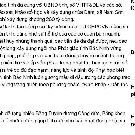
K
k
iáo tỉnh đã cùng với UBND tỉnh, sở VHTT&DL và các sở,
K
D
hảo sát, khảo cổ học và xây dựng chùa Dạm, xã Nam Sơn,
 phí xây dựng khoảng 260 tỷ đồng.
c, sự lãnh đạo sáng suốt kỷ cương của T.Ư GHPGVN, cùng sự
àn tỉnh, cũng như sự hỗ trợ của các cơ quan ban ngành.
C
hát huy những thành quả, các tiền đề đã đạt được, nêu cao
c
i một lòng xây dựng ngôi nhà Phật giáo tỉnh Bắc Ninh vững
n
B
h pháp, phối hợp với các hoạt động chuyên ngành hoằng
 niềm tin và nếp sống Đạo trong Phật tử. Tiếp tục củng cố,
ni trẻ có đủ đạo hạnh, năng lực và trình độ Phật học biết
 tỉnh Bắc Ninh luôn gương mẫu đi đầu trong các phong trào
nh vững vàng đi lên theo phương châm: “Đạo Pháp - Dân tộc
H
p
đã tặng nhiều Bằng Tuyên dương Công đức, Bằng khen
H
ã có những đóng góp tích cực cho các hoạt động Phật sự
n