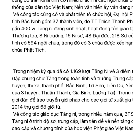
cũng có thể nói là tỉnh có nhiều di tích là các ngôi chùa c
thống của dân tộc Việt Nam; Nền văn hiến ấy vẫn đang nả
Về công tác củng cố và phát triển tổ chức hội, Đại hội
tỉnh Bắc Ninh gồm 37 thành viên, do TT.Thích Thanh Ph
gần 400 vị Tăng ni đang sinh hoạt, hoạt động tôn giáo tạ
Thượng tọa, 8 Ni trưởng, 16 Ni sư, 48 Đại đức, 218 Sư c
tỉnh có 594 ngôi chùa, trong đó có 3 chùa được xếp hạnh
chùa Phật Tích.
Trong nhiệm kỳ qua đã có 1.169 lượt Tăng Ni về 3 điểm 
(tập chung chư Tăng trong toàn tỉnh và trường Trung cấ
huyện, thị xã, thành phố: Bắc Ninh, Từ Sơn, Tiên Du, Y
của 3 huyện: Thuận Thành, Gia Bình, Lương Tài). Trong
giới đàn để trao truyền giới pháp cho các giới tử xuất gia 
2014 thụ giới 68 giới tử.
Về công tác giáo dục Tăng ni, trong nhiều năm qua, B
Tăng ni ở trình độ sơ, trung cấp, làm tiền đề về nền tảng
cao cấp và chương trình của học viện Phật giáo Việt Na