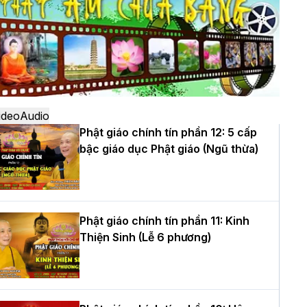
ô
à Nội: Ngày tu học cuối cùng khép lại
hóa sinh hoạt Phật pháp mùa hè lần
hứ XIV tại chùa Bằng
ideo
Audio
Phật giáo chính tín phần 12: 5 cấp
bậc giáo dục Phật giáo (Ngũ thừa)
ọc yêu thương trong ngày tu tập thứ
ư của Khóa sinh hoạt Phật pháp mùa
è tại chùa Bằng
Phật giáo chính tín phần 11: Kinh
Thiện Sinh (Lễ 6 phương)
T.Thích Thọ Lạc được suy cử làm tân
rưởng BTS GHPGVN tỉnh Nghệ An
hiệm kỳ 2026 – 2031