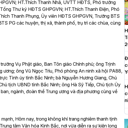
GHPGVN; HT.Thích Thanh Nhã, UVTT HĐTS, Phó trưởng
n, Tổng Thư ký HĐTS GHPGVN; HT.Thích Thanh Điện, Phó
.Thích Thanh Phụng, Ủy viên HĐTS GHPGVN, Trưởng BTS
S PG các huyện, thị xã, thành phố, trụ trì các chùa, cùng
H
T
2
Đ
trưởng Vụ Phật giáo, Ban Tôn giáo Chính phủ; ông Trịnh
c
g ương; ông Vũ Ngọc Trìu, Phó phòng An ninh xã hội PA88,
Y
rực Tỉnh ủy tỉnh Bắc Ninh; bà Nguyễn Hương Giang, Chủ
hủ tịch UBND tỉnh Bắc Ninh; ông Hà Sỹ Tiếp, Chủ tịch Ủy
H
, ban, ngành, đoàn thể Trung ương và địa phương cùng về
c
n
H
 mạnh, Hôm nay, trong không khí trang nghiêm thanh tịnh
d
Trung tâm Văn hóa Kinh Bắc, nơi vừa diễn ra sự kiện long