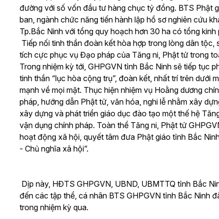
đường với số vốn đầu tư hàng chục tỷ đồng. BTS Phật g
ban, ngành chức năng tiến hành lập hồ sơ nghiên cứu k
Tp.Bắc Ninh với tổng quy hoạch hơn 30 ha có tổng kinh
Tiếp nối tinh thần đoàn kết hòa hợp trong lòng dân tộ
tích cực phục vụ Đạo pháp của Tăng ni, Phật tử trong to
Trong nhiệm kỳ tới, GHPGVN tỉnh Bắc Ninh sẽ tiếp tục p
tinh thần “lục hòa cộng trụ”, đoàn kết, nhất trí trên dướ
mạnh về mọi mặt. Thục hiện nhiệm vụ Hoằng dương chín
pháp, hướng dẫn Phật tử, văn hóa, nghi lễ nhằm xây dựng
xây dựng và phát triển giáo dục đào tạo một thế hệ Tăng 
vận dụng chính pháp. Toàn thể Tăng ni, Phật tử GHPGVN
hoạt động xã hội, quyết tâm đưa Phật giáo tỉnh Bắc Ni
- Chủ nghĩa xã hội”.
Dịp này, HĐTS GHPGVN, UBND, UBMTTQ tỉnh Bắc Ninh 
đến các tập thể, cá nhân BTS GHPGVN tỉnh Bắc Ninh đ
trong nhiệm kỳ qua.