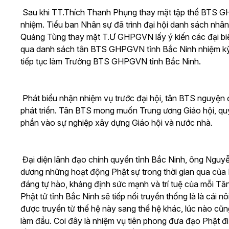
Sau khi TT.Thích Thanh Phụng thay mặt tập thể BTS G
nhiệm. Tiểu ban Nhân sự đã trình đại hội danh sách nhâ
Quảng Tùng thay mặt T.Ư GHPGVN lấy ý kiến các đại biể
qua danh sách tân BTS GHPGVN tỉnh Bắc Ninh nhiệm kỳ 
tiếp tục làm Trưởng BTS GHPGVN tỉnh Bắc Ninh.
Phát biểu nhận nhiệm vụ trước đại hội, tân BTS nguyện
phát triển. Tân BTS mong muốn Trung ương Giáo hội, qu
phần vào sự nghiệp xây dựng Giáo hội và nước nhà.
Đại diện lãnh đạo chính quyền tỉnh Bắc Ninh, ông Nguyễ
dương những hoạt động Phật sự trong thời gian qua củ
đáng tự hào, khảng định sức mạnh và trí tuệ của mỗi Tăng 
Phật tử tỉnh Bắc Ninh sẽ tiếp nối truyền thống là là cái 
được truyền từ thế hệ này sang thế hệ khác, lúc nào cũng
làm đầu. Coi đây là nhiệm vụ tiên phong đưa đạo Phật đi