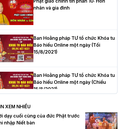
Phật giáo chính tín phần 10: Hôn
nhân và gia đình
òa thượng Thích Quảng Tùng tái đắc
ử Trưởng BTS GHPGVN thành phố Hải
hòng nhiệm kỳ 2026 – 2031
Ban Hoằng pháp TƯ tổ chức Khóa tu
Báo hiếu Online một ngày (Tối
15/8/2021)
hượng tọa Thích Tâm Chính được suy
ử tân Trưởng ban Trị sự GHPGVN tỉnh
hanh Hóa nhiệm kỳ 2026 - 2031
Ban Hoằng pháp TƯ tổ chức Khóa tu
Báo hiếu Online một ngày (Chiều
15/8/2021)
à Nội: Tăng Ni Trường hạ Bồ Đề trang
ghiêm tác pháp Tiền an cư PL.2570 –
IN XEM NHIỀU
L.2026
Ban Hoằng pháp TƯ tổ chức Khóa tu
ời dạy cuối cùng của đức Phật trước
Báo hiếu Online một ngày (Sáng
hi nhập Niết bàn
15/8/2021)