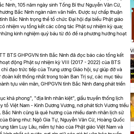
đ
 Bắc Ninh, 105 năm ngày sinh Tổng Bí thư Nguyễn Văn Cừ,
uê hương Bắc Ninh ngàn năm văn hiến. Được sự chấp thuận
Bắc Ninh trọng thể tổ chức Đại hội đại biểu Phật giáo
i có nhiệm vụ tổng kết các công tác Phật sự nhiệm kỳ qua;
H
a những kinh nghiệm quý báu từ đó đề ra phương hướng hoạt
k
t
V
 TT BTS GHPGVN tỉnh Bắc Ninh đã đọc báo cáo tổng kết
 hoạt động Phật sự nhiệm kỳ VIII (2017 - 2022) của BTS
H
ỉ đạo trức tiếp của Trung ương Giáo hội, sự giúp đỡ và
t
ự đoàn kết thống nhất trong toàn Ban Trị sự, các mục tiêu
h
 thành tựu viên mãn, GHPGVN tỉnh Bắc Ninh đang phát triển
ục khả phong", "địa linh nhân kiệt", giầu truyền thống lịch
 tổ Việt Nam - Kinh Dương Vương, nơi phát tích Vương triều
H
t. Bắc Ninh cũng là quê hương của nhiều danh nhân lịch sử
T
bối của Đảng như: Ngô Gia Tự, Nguyễn Văn Cừ, Hoàng Quốc
n
i trung tâm Luy Lâu, niềm tự hào của Phật giáo Việt Nam và