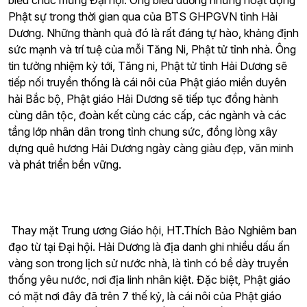
biểu chúc mừng Đại hội. Ông biểu dương những hoạt động
Phật sự trong thời gian qua của BTS GHPGVN tỉnh Hải
Dương. Những thành quả đó là rất đáng tự hào, khảng định
sức mạnh và trí tuệ của mỗi Tăng Ni, Phật tử tỉnh nhà. Ông
tin tưởng nhiệm kỳ tới, Tăng ni, Phật tử tỉnh Hải Dương sẽ
tiếp nối truyền thống là cái nôi của Phật giáo miền duyên
hải Bắc bộ, Phật giáo Hải Dương sẽ tiếp tục đồng hành
cùng dân tộc, đoàn kết cùng các cấp, các ngành và các
tầng lớp nhân dân trong tỉnh chung sức, đồng lòng xây
dựng quê hương Hải Dương ngày càng giàu đẹp, văn minh
và phát triển bền vững.
Thay mặt Trung ương Giáo hội, HT.Thích Bảo Nghiêm ban
đạo từ tại Đại hội. Hải Dương là địa danh ghi nhiều dấu ấn
vàng son trong lịch sử nước nhà, là tỉnh có bề dày truyền
thống yêu nước, nơi địa linh nhân kiệt. Đặc biệt, Phật giáo
có mặt nơi đây đã trên 7 thế kỷ, là cái nôi của Phật giáo