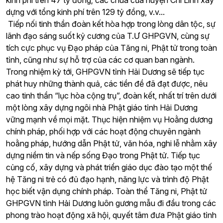
kinh phí trên 47 tỷ đồng; các chùa của huyện Chí Linh xây
dựng với tổng kinh phí trên 129 tỷ đồng, v.v...
Tiếp nối tinh thần đoàn kết hòa hợp trong lòng dân tộc, sự
lãnh đạo sáng suốt kỷ cương của T.Ư GHPGVN, cùng sự
tích cực phục vụ Đạo pháp của Tăng ni, Phật tử trong toàn
tỉnh, cũng như sự hỗ trợ của các cơ quan ban ngành.
Trong nhiệm kỳ tới, GHPGVN tỉnh Hải Dương sẽ tiếp tục
phát huy những thành quả, các tiền đề đã đạt được, nêu
cao tinh thần “lục hòa cộng trụ”, đoàn kết, nhất trí trên dưới
một lòng xây dựng ngôi nhà Phật giáo tỉnh Hải Dương
vững mạnh về mọi mặt. Thục hiện nhiệm vụ Hoằng dương
chính pháp, phối hợp với các hoạt động chuyên ngành
hoằng pháp, hướng dẫn Phật tử, văn hóa, nghi lễ nhằm xây
dựng niềm tin và nếp sống Đạo trong Phật tử. Tiếp tục
củng cố, xây dựng và phát triển giáo dục đào tạo một thế
hệ Tăng ni trẻ có đủ đạo hạnh, năng lực và trình độ Phật
học biết vận dụng chính pháp. Toàn thể Tăng ni, Phật tử
GHPGVN tỉnh Hải Dương luôn gương mẫu đi đầu trong các
phong trào hoạt động xã hội, quyết tâm đưa Phật giáo tỉnh