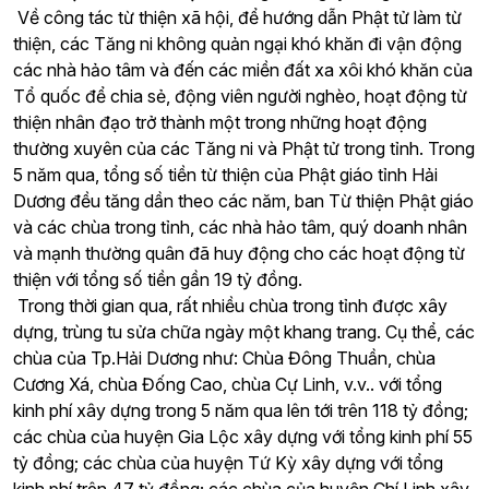
Về công tác từ thiện xã hội, để hướng dẫn Phật tử làm từ
thiện, các Tăng ni không quản ngại khó khăn đi vận động
các nhà hảo tâm và đến các miền đất xa xôi khó khăn của
Tổ quốc để chia sẻ, động viên người nghèo, hoạt động từ
thiện nhân đạo trở thành một trong những hoạt động
thường xuyên của các Tăng ni và Phật tử trong tỉnh. Trong
5 năm qua, tổng số tiền từ thiện của Phật giáo tỉnh Hải
Dương đều tăng dần theo các năm, ban Từ thiện Phật giáo
và các chùa trong tỉnh, các nhà hảo tâm, quý doanh nhân
và mạnh thường quân đã huy động cho các hoạt động từ
thiện với tổng số tiền gần 19 tỷ đồng.
Trong thời gian qua, rất nhiều chùa trong tỉnh được xây
dựng, trùng tu sửa chữa ngày một khang trang. Cụ thể, các
chùa của Tp.Hải Dương như: Chùa Đông Thuần, chùa
Cương Xá, chùa Đống Cao, chùa Cự Linh, v.v.. với tổng
kinh phí xây dựng trong 5 năm qua lên tới trên 118 tỷ đồng;
các chùa của huyện Gia Lộc xây dựng với tổng kinh phí 55
tỷ đồng; các chùa của huyện Tứ Kỳ xây dựng với tổng