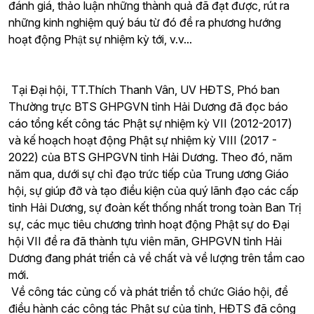
đánh giá, thảo luận những thành quả đã đạt được, rút ra
những kinh nghiệm quý báu từ đó đề ra phương hướng
hoạt động Phật sự nhiệm kỳ tới, v.v...
Tại Đại hội, TT.Thích Thanh Vân, UV HĐTS, Phó ban
Thường trực BTS GHPGVN tỉnh Hải Dương đã đọc báo
cáo tổng kết công tác Phật sự nhiệm kỳ VII (2012-2017)
và kế hoạch hoạt động Phật sự nhiệm kỳ VIII (2017 -
2022) của BTS GHPGVN tỉnh Hải Dương. Theo đó, năm
năm qua, dưới sự chỉ đạo trức tiếp của Trung ương Giáo
hội, sự giúp đỡ và tạo điều kiện của quý lãnh đạo các cấp
tỉnh Hải Dương, sự đoàn kết thống nhất trong toàn Ban Trị
sự, các mục tiêu chương trình hoạt động Phật sự do Đại
hội VII đề ra đã thành tựu viên mãn, GHPGVN tỉnh Hải
Dương đang phát triển cả về chất và về lượng trên tầm cao
mới.
Về công tác củng cố và phát triển tổ chức Giáo hội, để
điều hành các công tác Phật sự của tỉnh, HĐTS đã công