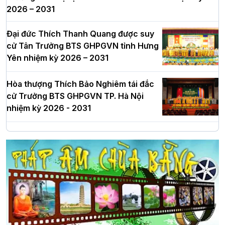
2026 – 2031
Đại đức Thích Thanh Quang được suy
cử Tân Trưởng BTS GHPGVN tỉnh Hưng
Yên nhiệm kỳ 2026 – 2031
Hòa thượng Thích Bảo Nghiêm tái đắc
cử Trưởng BTS GHPGVN TP. Hà Nội
nhiệm kỳ 2026 - 2031
Hà Nội: Long trọng lễ khởi công xây
dựng Trung tâm văn hóa Phật giáo Thủ
đô
Hà Nội: Ngày tu học cuối cùng khép lại
khóa sinh hoạt Phật pháp mùa hè lần