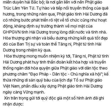
miền duyên hải Bắc bộ; là nơi gắn liền với nền Phật giáo
Trúc Lâm Yên Tử. Tự hào và tiếp nối truyền thống của quê
hương, trong những năm qua, Phật giáo tỉnh Hải Dương đã
có những bước phát triển rõ rệt về tổ chức cũng như hoạt
động, khảng định sự trưởng thành về mọi mặt của
GHPGVN tỉnh Hải Dương trong lòng đất nước và tỉnh nhà.
Hòa thượng ghi nhận và biểu dương những kết quả tốt đẹp
đó của Ban Trị sự và toàn thể Tăng ni, Phật tử tỉnh Hải
Dương trong nhiệm kỳ qua.
Hòa thượng mong muốn nhiệm kỳ tới, Tăng ni, Phật tử tỉnh
Hải Dương phát huy tinh thần đoàn kết hòa hợp và truyền
thống ngàn đời hòa quyện giữa Phật giáo với dân tộc theo
phương châm “Đạo Pháp - Dân tộc - Chủ nghĩa xã hội”; kế
thừa những di sản quý báu của lịch đại Tổ sư Phật giáo
Việt Nam, phấn đấu xây dựng Phật giáo tỉnh Hải Dương
ngày càng Vững mạnh.
Xin trân trọng gửi tới quý độc giả một số hình ảnh đã ghi
nhận được: