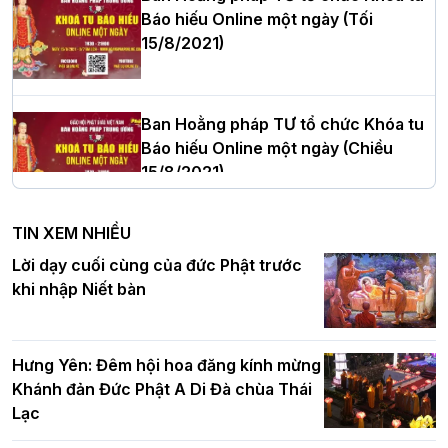
Báo hiếu Online một ngày (Tối
15/8/2021)
Thượng tọa Thích Tâm Chính được suy
cử tân Trưởng ban Trị sự GHPGVN tỉnh
Thanh Hóa nhiệm kỳ 2026 - 2031
Ban Hoằng pháp TƯ tổ chức Khóa tu
Báo hiếu Online một ngày (Chiều
15/8/2021)
Hà Nội: Tăng Ni Trường hạ Bồ Đề trang
nghiêm tác pháp Tiền an cư PL.2570 –
TIN XEM NHIỀU
DL.2026
Ban Hoằng pháp TƯ tổ chức Khóa tu
Lời dạy cuối cùng của đức Phật trước
Báo hiếu Online một ngày (Sáng
khi nhập Niết bàn
15/8/2021)
Thứ trưởng Bộ Dân tộc và Tôn giáo
chúc mừng Phật đản BTS GHPGVN TP.
Hưng Yên: Đêm hội hoa đăng kính mừng
Hà Nội
Khánh đản Đức Phật A Di Đà chùa Thái
Lạc
Tinh thần yêu nước của Phật giáo