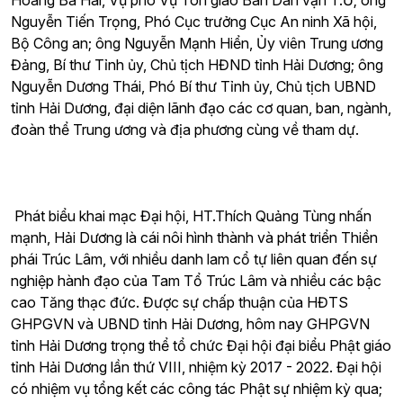
Hoàng Bá Hai, Vụ phó Vụ Tôn giáo Ban Dân vận T.Ư; ông
Nguyễn Tiến Trọng, Phó Cục trưởng Cục An ninh Xã hội,
Bộ Công an; ông Nguyễn Mạnh Hiển, Ủy viên Trung ương
Đảng, Bí thư Tỉnh ủy, Chủ tịch HĐND tỉnh Hải Dương; ông
Nguyễn Dương Thái, Phó Bí thư Tỉnh ủy, Chủ tịch UBND
tỉnh Hải Dương, đại diện lãnh đạo các cơ quan, ban, ngành,
đoàn thể Trung ương và địa phương cùng về tham dự.
Phát biểu khai mạc Đại hội, HT.Thích Quảng Tùng nhấn
mạnh, Hải Dương là cái nôi hình thành và phát triển Thiền
phái Trúc Lâm, với nhiều danh lam cổ tự liên quan đến sự
nghiệp hành đạo của Tam Tổ Trúc Lâm và nhiều các bậc
cao Tăng thạc đức. Được sự chấp thuận của HĐTS
GHPGVN và UBND tỉnh Hải Dương, hôm nay GHPGVN
tỉnh Hải Dương trọng thể tổ chức Đại hội đại biểu Phật giáo
tỉnh Hải Dương lần thứ VIII, nhiệm kỳ 2017 - 2022. Đại hội
có nhiệm vụ tổng kết các công tác Phật sự nhiệm kỳ qua;