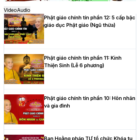
thứ XIV tại chùa Bằng
Video
Audio
Phật giáo chính tín phần 12: 5 cấp bậc
giáo dục Phật giáo (Ngũ thừa)
Học yêu thương trong ngày tu tập thứ
tư của Khóa sinh hoạt Phật pháp mùa
hè tại chùa Bằng
Phật giáo chính tín phần 11: Kinh
Thiện Sinh (Lễ 6 phương)
HT.Thích Thọ Lạc được suy cử làm tân
Trưởng BTS GHPGVN tỉnh Nghệ An
nhiệm kỳ 2026 – 2031
Phật giáo chính tín phần 10: Hôn nhân
và gia đình
Hòa thượng Thích Quảng Tùng tái đắc
cử Trưởng BTS GHPGVN thành phố Hải
Phòng nhiệm kỳ 2026 – 2031
Ban Hoằng pháp TƯ tổ chức Khóa tu