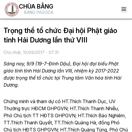
CHÙA BẰNG
BANG PAGODA
Trọng thể tổ chức Đại hội Phật giáo
tỉnh Hải Dương lần thứ VIII
Chủ nhật, 10/09/2017 - 07:31
Sáng nay, 9/9 (19-7-Đinh Dậu), Đại hội đại biểu Phật
giáo tỉnh tỉnh Hải Dương lần VIII, nhiệm kỳ 2017-2022
được trọng thể tổ chức tại Trung tâm Văn hóa tỉnh Hải
Dương.
Chứng minh và tham dự có HT.Thích Thanh Dục, UV
Thường trực HĐCM GHPGVN; HT.Thích Thanh Nhiễu,
Phó Chủ tịch TT HĐTS GHPGVN; HT.Thích Bảo Nghiêm,
TT.Thích Thanh Quyết, TT.Thích Quảng Hà, đồng Phó
Chủ tịch HĐTS GHPGVN; HT.Thích Quảng Tùng, Phó Chủ