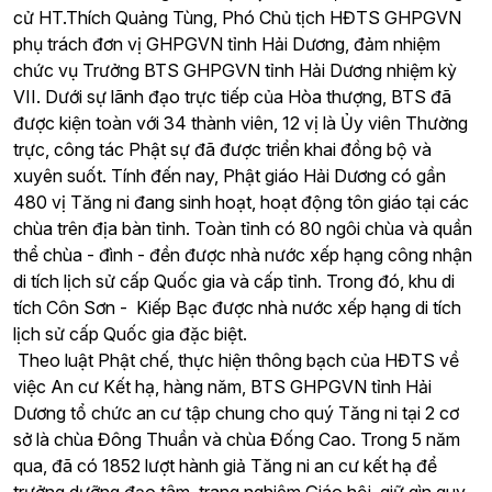
cử HT.Thích Quảng Tùng, Phó Chủ tịch HĐTS GHPGVN
phụ trách đơn vị GHPGVN tỉnh Hải Dương, đảm nhiệm
chức vụ Trưởng BTS GHPGVN tỉnh Hải Dương nhiệm kỳ
VII. Dưới sự lãnh đạo trực tiếp của Hòa thượng, BTS đã
được kiện toàn với 34 thành viên, 12 vị là Ủy viên Thường
trực, công tác Phật sự đã được triển khai đồng bộ và
xuyên suốt. Tính đến nay, Phật giáo Hải Dương có gần
480 vị Tăng ni đang sinh hoạt, hoạt động tôn giáo tại các
chùa trên địa bàn tỉnh. Toàn tỉnh có 80 ngôi chùa và quần
thể chùa - đình - đền được nhà nước xếp hạng công nhận
di tích lịch sử cấp Quốc gia và cấp tỉnh. Trong đó, khu di
tích Côn Sơn - Kiếp Bạc được nhà nước xếp hạng di tích
lịch sử cấp Quốc gia đặc biệt.
Theo luật Phật chế, thực hiện thông bạch của HĐTS về
việc An cư Kết hạ, hàng năm, BTS GHPGVN tỉnh Hải
Dương tổ chức an cư tập chung cho quý Tăng ni tại 2 cơ
sở là chùa Đông Thuần và chùa Đống Cao. Trong 5 năm
qua, đã có 1852 lượt hành giả Tăng ni an cư kết hạ để