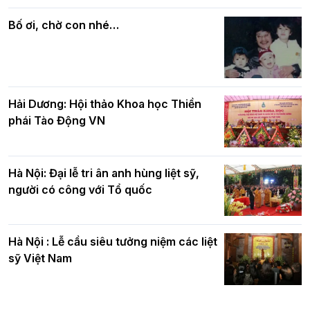
Phật giáo chính tín Phần 7: Luật nhân
chúc mừng BTS GHPGVN TP. Hà Nội
quả
nhân mùa Phật đản PL.2570
Bố ơi, chờ con nhé…
Hải Dương: Hội thảo Khoa học Thiền
phái Tào Động VN
Hà Nội: Đại lễ tri ân anh hùng liệt sỹ,
người có công với Tổ quốc
Hà Nội : Lễ cầu siêu tưởng niệm các liệt
sỹ Việt Nam