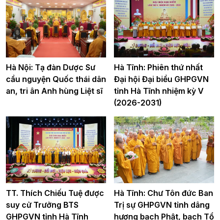
Hà Nội: Tạ đàn Dược Sư
Hà Tĩnh: Phiên thứ nhất
cầu nguyện Quốc thái dân
Đại hội Đại biểu GHPGVN
an, tri ân Anh hùng Liệt sĩ
tỉnh Hà Tĩnh nhiệm kỳ V
(2026-2031)
TT. Thích Chiếu Tuệ được
Hà Tĩnh: Chư Tôn đức Ban
suy cử Trưởng BTS
Trị sự GHPGVN tỉnh dâng
GHPGVN tỉnh Hà Tĩnh
hương bạch Phật, bạch Tổ