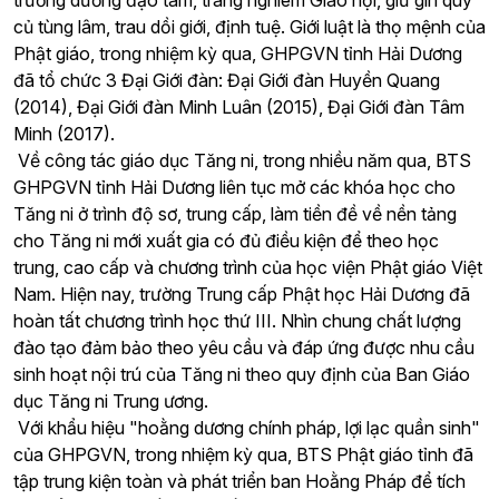
trưởng dưỡng đạo tâm, trang nghiêm Giáo hội, giữ gìn quy
củ tùng lâm, trau dồi giới, định tuệ. Giới luật là thọ mệnh của
Phật giáo, trong nhiệm kỳ qua, GHPGVN tỉnh Hải Dương
đã tổ chức 3 Đại Giới đàn: Đại Giới đàn Huyền Quang
(2014), Đại Giới đàn Minh Luân (2015), Đại Giới đàn Tâm
Minh (2017).
Về công tác giáo dục Tăng ni, trong nhiều năm qua, BTS
GHPGVN tỉnh Hải Dương liên tục mở các khóa học cho
Tăng ni ở trình độ sơ, trung cấp, làm tiền đề về nền tảng
cho Tăng ni mới xuất gia có đủ điều kiện để theo học
trung, cao cấp và chương trình của học viện Phật giáo Việt
Nam. Hiện nay, trường Trung cấp Phật học Hải Dương đã
hoàn tất chương trình học thứ III. Nhìn chung chất lượng
đào tạo đảm bảo theo yêu cầu và đáp ứng được nhu cầu
sinh hoạt nội trú của Tăng ni theo quy định của Ban Giáo
dục Tăng ni Trung ương.
Với khẩu hiệu "hoằng dương chính pháp, lợi lạc quần sinh"
của GHPGVN, trong nhiệm kỳ qua, BTS Phật giáo tỉnh đã
tập trung kiện toàn và phát triển ban Hoằng Pháp để tích