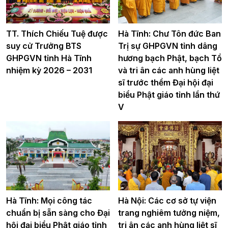
TT. Thích Chiếu Tuệ được
Hà Tĩnh: Chư Tôn đức Ban
suy cử Trưởng BTS
Trị sự GHPGVN tỉnh dâng
GHPGVN tỉnh Hà Tĩnh
hương bạch Phật, bạch Tổ
nhiệm kỳ 2026 – 2031
và tri ân các anh hùng liệt
sĩ trước thềm Đại hội đại
biểu Phật giáo tỉnh lần thứ
V
Hà Tĩnh: Mọi công tác
Hà Nội: Các cơ sở tự viện
chuẩn bị sẵn sàng cho Đại
trang nghiêm tưởng niệm,
hội đại biểu Phật giáo tỉnh
tri ân các anh hùng liệt sĩ