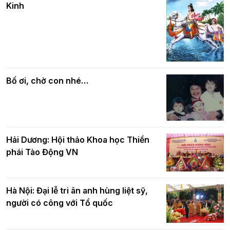
Kinh
DL.2026
Các cơ quan, ban, ngành Thành phố
Phật giáo chính tín Phần 7: Luật nhân
chúc mừng BTS GHPGVN TP. Hà Nội
quả
nhân mùa Phật đản PL.2570
Bố ơi, chờ con nhé…
Hải Dương: Hội thảo Khoa học Thiền
phái Tào Động VN
Hà Nội: Đại lễ tri ân anh hùng liệt sỹ,
người có công với Tổ quốc