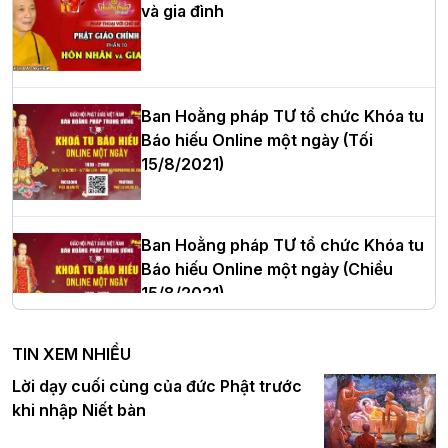
và gia đình
Hòa thượng Thích Quảng Tùng tái đắc
cử Trưởng BTS GHPGVN thành phố Hải
Phòng nhiệm kỳ 2026 – 2031
Ban Hoằng pháp TƯ tổ chức Khóa tu
Báo hiếu Online một ngày (Tối
15/8/2021)
Thượng tọa Thích Tâm Chính được suy
cử tân Trưởng ban Trị sự GHPGVN tỉnh
Thanh Hóa nhiệm kỳ 2026 - 2031
Ban Hoằng pháp TƯ tổ chức Khóa tu
Báo hiếu Online một ngày (Chiều
15/8/2021)
Hà Nội: Tăng Ni Trường hạ Bồ Đề trang
nghiêm tác pháp Tiền an cư PL.2570 –
TIN XEM NHIỀU
DL.2026
Ban Hoằng pháp TƯ tổ chức Khóa tu
Lời dạy cuối cùng của đức Phật trước
Báo hiếu Online một ngày (Sáng
khi nhập Niết bàn
15/8/2021)