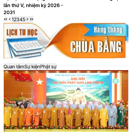
lần thứ V, nhiệm kỳ 2026 -
2031
1
2
3
4
5
Quan tâm
Sự kiện
Phật sự