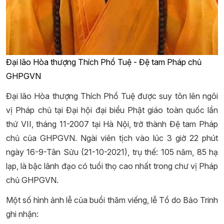
Đại lão Hòa thượng Thích Phổ Tuệ - Đệ tam Pháp chủ
GHPGVN
Đại lão Hòa thượng Thích Phổ Tuệ được suy tôn lên ngôi
vị Pháp chủ tại Đại hội đại biểu Phật giáo toàn quốc lần
thứ VII, tháng 11-2007 tại Hà Nội, trở thành Đệ tam Pháp
chủ của GHPGVN. Ngài viên tịch vào lúc 3 giờ 22 phút
ngày 16-9-Tân Sửu (21-10-2021), trụ thế: 105 năm, 85 hạ
lạp, là bậc lãnh đạo có tuổi thọ cao nhất trong chư vị Pháp
chủ GHPGVN.
Một số hình ảnh lễ của buổi thăm viếng, lễ Tổ do Bảo Trinh
ghi nhận: