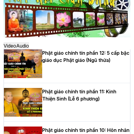
Hà Nội: Ngày tu học cuối cùng khép lại
khóa sinh hoạt Phật pháp mùa hè lần
thứ XIV tại chùa Bằng
Video
Audio
Phật giáo chính tín phần 12: 5 cấp bậc
giáo dục Phật giáo (Ngũ thừa)
Học yêu thương trong ngày tu tập thứ
tư của Khóa sinh hoạt Phật pháp mùa
hè tại chùa Bằng
Phật giáo chính tín phần 11: Kinh
Thiện Sinh (Lễ 6 phương)
HT.Thích Thọ Lạc được suy cử làm tân
Trưởng BTS GHPGVN tỉnh Nghệ An
nhiệm kỳ 2026 – 2031
Phật giáo chính tín phần 10: Hôn nhân