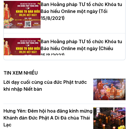
Ban Hoằng pháp TƯ tổ chức Khóa tu
Báo hiếu Online một ngày (Tối
15/8/2021)
Thượng tọa Thích Tâm Chính được suy
cử tân Trưởng ban Trị sự GHPGVN tỉnh
Thanh Hóa nhiệm kỳ 2026 - 2031
Ban Hoằng pháp TƯ tổ chức Khóa tu
Báo hiếu Online một ngày (Chiều
15/8/2021)
Hà Nội: Tăng Ni Trường hạ Bồ Đề trang
nghiêm tác pháp Tiền an cư PL.2570 –
TIN XEM NHIỀU
DL.2026
Ban Hoằng pháp TƯ tổ chức Khóa tu
Lời dạy cuối cùng của đức Phật trước
Báo hiếu Online một ngày (Sáng
khi nhập Niết bàn
15/8/2021)
Thứ trưởng Bộ Dân tộc và Tôn giáo
chúc mừng Phật đản BTS GHPGVN TP.
Hưng Yên: Đêm hội hoa đăng kính mừng
Hà Nội
Khánh đản Đức Phật A Di Đà chùa Thái
Lạc
Tinh thần yêu nước của Phật giáo