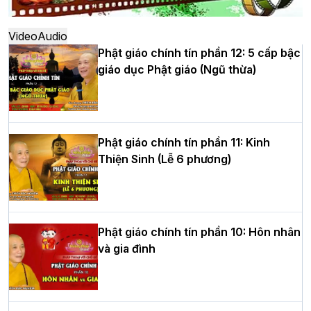
thứ XIV tại chùa Bằng
Video
Audio
Phật giáo chính tín phần 12: 5 cấp bậc
giáo dục Phật giáo (Ngũ thừa)
Học yêu thương trong ngày tu tập thứ
tư của Khóa sinh hoạt Phật pháp mùa
hè tại chùa Bằng
Phật giáo chính tín phần 11: Kinh
Thiện Sinh (Lễ 6 phương)
HT.Thích Thọ Lạc được suy cử làm tân
Trưởng BTS GHPGVN tỉnh Nghệ An
nhiệm kỳ 2026 – 2031
Phật giáo chính tín phần 10: Hôn nhân
và gia đình
Hòa thượng Thích Quảng Tùng tái đắc
cử Trưởng BTS GHPGVN thành phố Hải
Phòng nhiệm kỳ 2026 – 2031