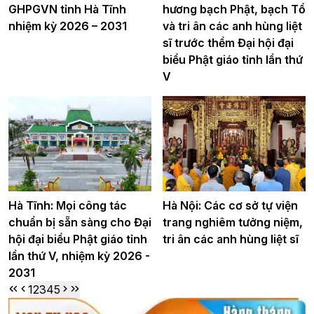
GHPGVN tỉnh Hà Tĩnh
hương bạch Phật, bạch Tổ
nhiệm kỳ 2026 – 2031
và tri ân các anh hùng liệt
sĩ trước thềm Đại hội đại
biểu Phật giáo tỉnh lần thứ
V
Hà Tĩnh: Mọi công tác
Hà Nội: Các cơ sở tự viện
chuẩn bị sẵn sàng cho Đại
trang nghiêm tưởng niệm,
hội đại biểu Phật giáo tỉnh
tri ân các anh hùng liệt sĩ
lần thứ V, nhiệm kỳ 2026 -
2031
1
2
3
4
5