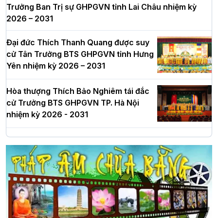
Trưởng Ban Trị sự GHPGVN tỉnh Lai Châu nhiệm kỳ
2026 – 2031
Đại đức Thích Thanh Quang được suy
cử Tân Trưởng BTS GHPGVN tỉnh Hưng
Yên nhiệm kỳ 2026 – 2031
Hòa thượng Thích Bảo Nghiêm tái đắc
cử Trưởng BTS GHPGVN TP. Hà Nội
nhiệm kỳ 2026 - 2031
Hà Nội: Long trọng lễ khởi công xây
dựng Trung tâm văn hóa Phật giáo Thủ
đô
Hà Nội: Ngày tu học cuối cùng khép lại
khóa sinh hoạt Phật pháp mùa hè lần