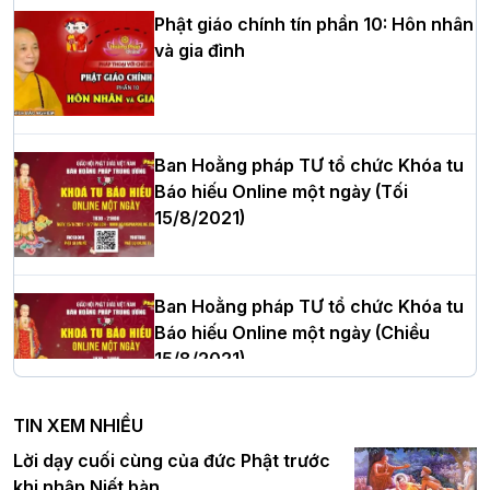
Phật giáo chính tín phần 10: Hôn nhân
và gia đình
Hòa thượng Thích Quảng Tùng tái đắc
cử Trưởng BTS GHPGVN thành phố Hải
Phòng nhiệm kỳ 2026 – 2031
Ban Hoằng pháp TƯ tổ chức Khóa tu
Báo hiếu Online một ngày (Tối
15/8/2021)
Thượng tọa Thích Tâm Chính được suy
cử tân Trưởng ban Trị sự GHPGVN tỉnh
Thanh Hóa nhiệm kỳ 2026 - 2031
Ban Hoằng pháp TƯ tổ chức Khóa tu
Báo hiếu Online một ngày (Chiều
15/8/2021)
Hà Nội: Tăng Ni Trường hạ Bồ Đề trang
nghiêm tác pháp Tiền an cư PL.2570 –
TIN XEM NHIỀU
DL.2026
Ban Hoằng pháp TƯ tổ chức Khóa tu
Lời dạy cuối cùng của đức Phật trước
Báo hiếu Online một ngày (Sáng
khi nhập Niết bàn