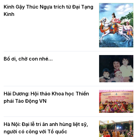
Hà Nội: Gần 40 xe hoa rực rỡ diễu hành
và bình đẳng trong Phật giáo
Kinh Gậy Thúc Ngựa trích từ Đại Tạng
kính mừng Đại lễ Phật đản PL.2570 –
Kinh
DL.2026
Các cơ quan, ban, ngành Thành phố
Phật giáo chính tín Phần 7: Luật nhân
chúc mừng BTS GHPGVN TP. Hà Nội
quả
nhân mùa Phật đản PL.2570
Bố ơi, chờ con nhé…
Hải Dương: Hội thảo Khoa học Thiền
phái Tào Động VN
Hà Nội: Đại lễ tri ân anh hùng liệt sỹ,
người có công với Tổ quốc