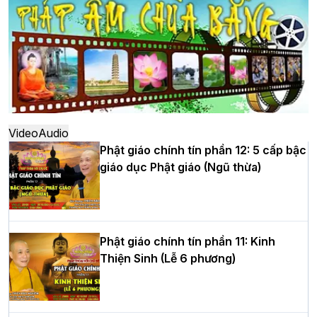
đô
Hà Nội: Ngày tu học cuối cùng khép lại
khóa sinh hoạt Phật pháp mùa hè lần
thứ XIV tại chùa Bằng
Video
Audio
Phật giáo chính tín phần 12: 5 cấp bậc
giáo dục Phật giáo (Ngũ thừa)
Học yêu thương trong ngày tu tập thứ
tư của Khóa sinh hoạt Phật pháp mùa
hè tại chùa Bằng
Phật giáo chính tín phần 11: Kinh
Thiện Sinh (Lễ 6 phương)
HT.Thích Thọ Lạc được suy cử làm tân
Trưởng BTS GHPGVN tỉnh Nghệ An
nhiệm kỳ 2026 – 2031