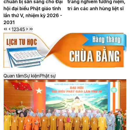
chuẩn bị sẵn sàng cho Đại
trang nghiêm tưởng niệm,
hội đại biểu Phật giáo tỉnh
tri ân các anh hùng liệt sĩ
lần thứ V, nhiệm kỳ 2026 -
2031
1
2
3
4
5
Quan tâm
Sự kiện
Phật sự