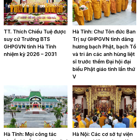
TT. Thích Chiếu Tuệ được
Hà Tĩnh: Chư Tôn đức Ban
suy cử Trưởng BTS
Trị sự GHPGVN tỉnh dâng
GHPGVN tỉnh Hà Tĩnh
hương bạch Phật, bạch Tổ
nhiệm kỳ 2026 – 2031
và tri ân các anh hùng liệt
sĩ trước thềm Đại hội đại
biểu Phật giáo tỉnh lần thứ
V
Hà Tĩnh: Mọi công tác
Hà Nội: Các cơ sở tự viện