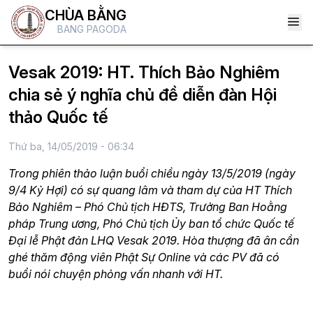
CHÙA BẰNG
BANG PAGODA
Vesak 2019: HT. Thích Bảo Nghiêm
chia sẻ ý nghĩa chủ đề diễn đàn Hội
thảo Quốc tế
Thứ ba, 14/05/2019 - 06:34
Trong phiên thảo luận buổi chiều ngày 13/5/2019 (ngày
9/4 Kỷ Hợi) có sự quang lâm và tham dự của HT Thích
Bảo Nghiêm – Phó Chủ tịch HĐTS, Trưởng Ban Hoằng
pháp Trung ương, Phó Chủ tịch Ủy ban tổ chức Quốc tế
Đại lễ Phật đản LHQ Vesak 2019. Hòa thượng đã ân cần
ghé thăm động viên Phật Sự Online và các PV đã có
buổi nói chuyện phỏng vấn nhanh với HT.