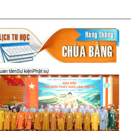
uan tâm
Sự kiện
Phật sự