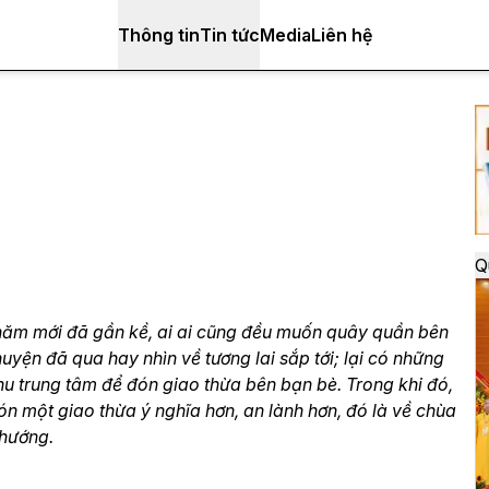
Thông tin
Tin tức
Media
Liên hệ
Q
 năm mới đã gần kề, ai ai cũng đều muốn quây quần bên
yện đã qua hay nhìn về tương lai sắp tới; lại có những
u trung tâm để đón giao thừa bên bạn bè. Trong khi đó,
ón một giao thừa ý nghĩa hơn, an lành hơn, đó là về chùa
 hướng.