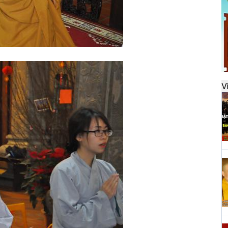
đ
H
k
t
V
H
t
h
H
T
n