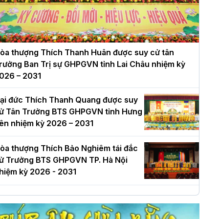
òa thượng Thích Thanh Huân được suy cử tân
rưởng Ban Trị sự GHPGVN tỉnh Lai Châu nhiệm kỳ
026 – 2031
ại đức Thích Thanh Quang được suy
ử Tân Trưởng BTS GHPGVN tỉnh Hưng
ên nhiệm kỳ 2026 – 2031
òa thượng Thích Bảo Nghiêm tái đắc
ử Trưởng BTS GHPGVN TP. Hà Nội
hiệm kỳ 2026 - 2031
à Nội: Long trọng lễ khởi công xây
ựng Trung tâm văn hóa Phật giáo Thủ