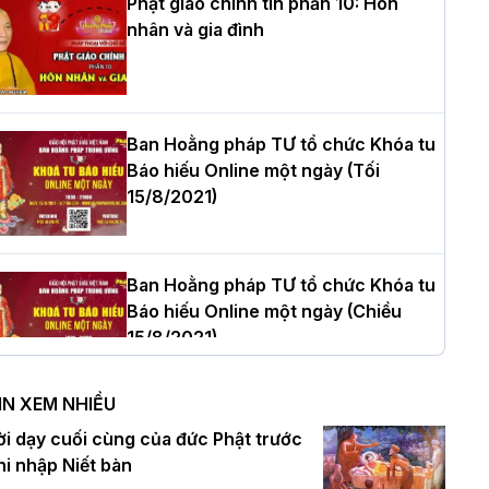
Phật giáo chính tín phần 10: Hôn
nhân và gia đình
òa thượng Thích Quảng Tùng tái đắc
ử Trưởng BTS GHPGVN thành phố Hải
hòng nhiệm kỳ 2026 – 2031
Ban Hoằng pháp TƯ tổ chức Khóa tu
Báo hiếu Online một ngày (Tối
15/8/2021)
hượng tọa Thích Tâm Chính được suy
ử tân Trưởng ban Trị sự GHPGVN tỉnh
hanh Hóa nhiệm kỳ 2026 - 2031
Ban Hoằng pháp TƯ tổ chức Khóa tu
Báo hiếu Online một ngày (Chiều
15/8/2021)
à Nội: Tăng Ni Trường hạ Bồ Đề trang
ghiêm tác pháp Tiền an cư PL.2570 –
IN XEM NHIỀU
L.2026
Ban Hoằng pháp TƯ tổ chức Khóa tu
ời dạy cuối cùng của đức Phật trước
Báo hiếu Online một ngày (Sáng
hi nhập Niết bàn
15/8/2021)