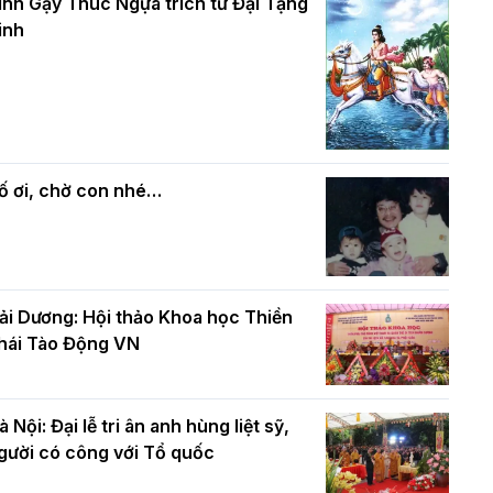
và bình đẳng trong Phật giáo
inh Gậy Thúc Ngựa trích từ Đại Tạng
ính mừng Đại lễ Phật đản PL.2570 –
inh
L.2026
ác cơ quan, ban, ngành Thành phố
Phật giáo chính tín Phần 7: Luật nhân
húc mừng BTS GHPGVN TP. Hà Nội
quả
hân mùa Phật đản PL.2570
ố ơi, chờ con nhé…
ải Dương: Hội thảo Khoa học Thiền
hái Tào Động VN
à Nội: Đại lễ tri ân anh hùng liệt sỹ,
gười có công với Tổ quốc