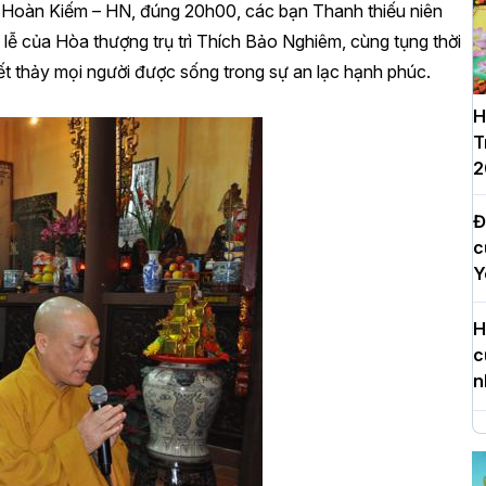
 Hoàn Kiếm – HN, đúng 20h00, các bạn Thanh thiếu niên
lễ của Hòa thượng trụ trì Thích Bảo Nghiêm, cùng tụng thời
ết thảy mọi người được sống trong sự an lạc hạnh phúc.
H
T
2
Đ
c
Y
H
c
n
H
d