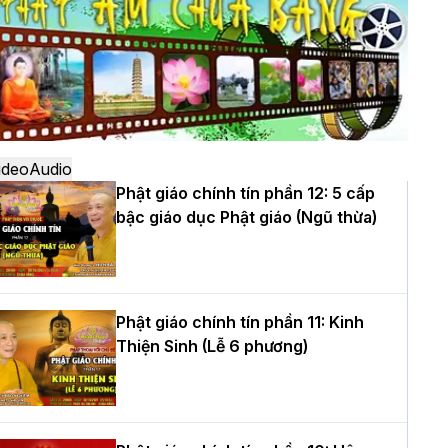
ô
à Nội: Ngày tu học cuối cùng khép lại
hóa sinh hoạt Phật pháp mùa hè lần
hứ XIV tại chùa Bằng
ideo
Audio
Phật giáo chính tín phần 12: 5 cấp
bậc giáo dục Phật giáo (Ngũ thừa)
ọc yêu thương trong ngày tu tập thứ
ư của Khóa sinh hoạt Phật pháp mùa
è tại chùa Bằng
Phật giáo chính tín phần 11: Kinh
Thiện Sinh (Lễ 6 phương)
T.Thích Thọ Lạc được suy cử làm tân
rưởng BTS GHPGVN tỉnh Nghệ An
hiệm kỳ 2026 – 2031