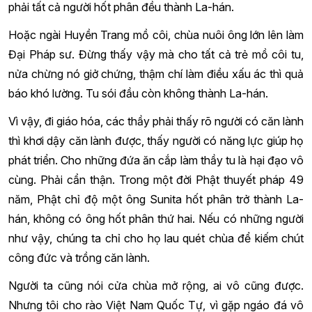
phải tất cả người hốt phân đều thành La-hán.
Hoặc ngài Huyền Trang mồ côi, chùa nuôi ông lớn lên làm
Đại Pháp sư. Đừng thấy vậy mà cho tất cả trẻ mồ côi tu,
nửa chừng nó giở chứng, thậm chí làm điều xấu ác thì quả
báo khó lường. Tu sói đầu còn không thành La-hán.
Vì vậy, đi giáo hóa, các thầy phải thấy rõ người có căn lành
thì khơi dậy căn lành được, thấy người có năng lực giúp họ
phát triển. Cho những đứa ăn cắp làm thầy tu là hại đạo vô
cùng. Phải cẩn thận. Trong một đời Phật thuyết pháp 49
năm, Phật chỉ độ một ông Sunita hốt phân trở thành La-
hán, không có ông hốt phân thứ hai. Nếu có những người
như vậy, chúng ta chỉ cho họ lau quét chùa để kiếm chút
công đức và trồng căn lành.
Người ta cũng nói cửa chùa mở rộng, ai vô cũng được.
Nhưng tôi cho rào Việt Nam Quốc Tự, vì gặp ngáo đá vô