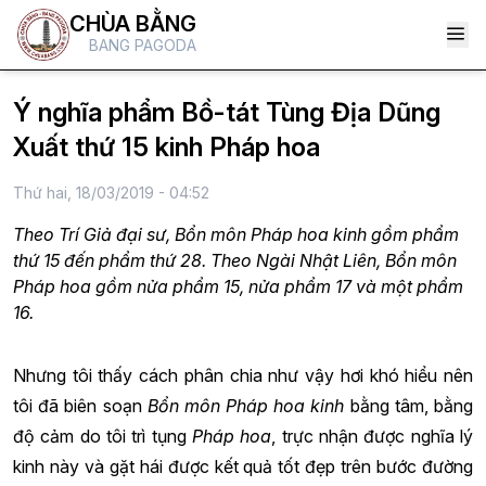
CHÙA BẰNG
BANG PAGODA
Ý nghĩa phẩm Bồ-tát Tùng Địa Dũng
Xuất thứ 15 kinh Pháp hoa
Thứ hai, 18/03/2019 - 04:52
Theo Trí Giả đại sư, Bổn môn Pháp hoa kinh gồm phẩm
thứ 15 đến phẩm thứ 28. Theo Ngài Nhật Liên, Bổn môn
Pháp hoa gồm nửa phẩm 15, nửa phẩm 17 và một phẩm
16.
Nhưng tôi thấy cách phân chia như vậy hơi khó hiểu nên
tôi đã biên soạn
Bổn môn Pháp hoa kinh
bằng tâm, bằng
độ cảm do tôi trì tụng
Pháp hoa
, trực nhận được nghĩa lý
kinh này và gặt hái được kết quả tốt đẹp trên bước đường