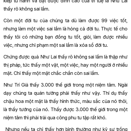
kiếp tu hành và đạt được đỉnh cao của trí tuệ là Như Lai
thấy rõ không sai lầm.
Còn một đời tu của chúng ta dù làm được 99 việc tốt,
nhưng làm một việc sai lầm là hỏng cả đời tu. Thực tế cho
thấy tôi có những bạn đồng tu tốt, giỏi, làm được nhiều
việc, nhưng chỉ phạm một sai lầm là xóa sổ đời tu.
Chứng được quả Như Lai thấy rõ không sai lầm là thập như
thị pháp, tức thấy một vật, một việc, hay một người ở nhiều
mặt. Chỉ thấy một mặt chắc chắn còn sai lầm.
Như Trí Giả thấy 3.000 thế giới trong một niệm tâm. Ngài
dạy chúng ta quán tưởng phải thấy như vậy. Thí dụ thấy
chậu hoa một mặt là thấy hình thức, màu sắc của nó thôi,
là thấy tướng của nó. Thấy được 3.000 thế giới trong một
niệm tâm thì phải trải qua công phu tu tập rất khó.
Nhưng nếu ta chỉ thấy hơn bình thường như kỹ sư trồng