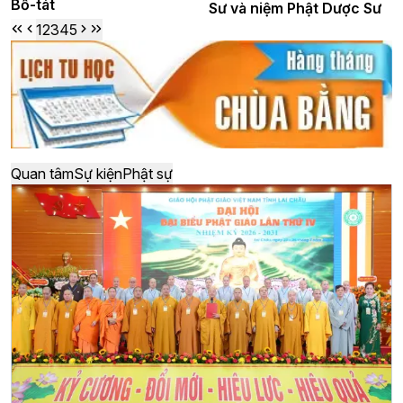
Bồ-tát
Sư và niệm Phật Dược Sư
1
2
3
4
5
Quan tâm
Sự kiện
Phật sự