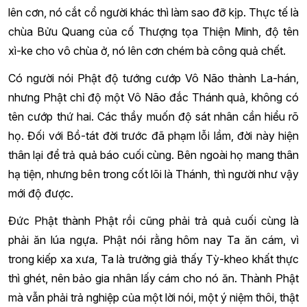
lên cơn, nó cắt cổ người khác thì làm sao đỡ kịp. Thực tế là
chùa Bửu Quang của cố Thượng tọa Thiện Minh, độ tên
xì-ke cho vô chùa ở, nó lên cơn chém bà công quả chết.
Có người nói Phật độ tướng cướp Vô Não thành La-hán,
nhưng Phật chỉ độ một Vô Não đắc Thánh quả, không có
tên cướp thứ hai. Các thầy muốn độ sát nhân cần hiểu rõ
họ. Đối với Bồ-tát đời trước đã phạm lỗi lầm, đời này hiện
thân lại để trả quả báo cuối cùng. Bên ngoài họ mang thân
hạ tiện, nhưng bên trong cốt lõi là Thánh, thì người như vậy
mới độ được.
Đức Phật thành Phật rồi cũng phải trả quả cuối cùng là
phải ăn lúa ngựa. Phật nói rằng hôm nay Ta ăn cám, vì
trong kiếp xa xưa, Ta là trưởng giả thấy Tỳ-kheo khất thực
thì ghét, nên bảo gia nhân lấy cám cho nó ăn. Thành Phật
mà vẫn phải trả nghiệp của một lời nói, một ý niệm thôi, thật