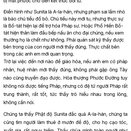
bị mất phước cho đến kết thúc đời tu.
Điển hình như Sunita là A-la-hán, nhưng phạm sai lầm nhỏ
là bảo chú tiểu đổ bô. Chú tiểu này mới tu, nhưng thực sự
là Bồ-tát hiện lại để trợ hóa Pháp sư. Hoặc Phổ Hiền Bồ-
tát hiện thân làm đầu bếp nấu ăn cho đại chúng, nếu xem
thường họ là chết như không. Phải quán sát kỹ thấy được
bên trong của con người mới thấy đúng. Thực chất bên
trong các anh em mới quan trọng.
Trở lại việc đến nơi nào để giáo hóa, nếu anh em có pháp
nhãn, huệ nhãn mới thấy đúng, không phải gặp ông Tây
nào cũng truyền đạo được. Hòa thượng Phước Đường tuy
không nói được tiếng Pháp, nhưng có đệ tử người Pháp rất
trung thành, rất tốt, tức thầy trò hiểu nhau trong lòng,
không cần nói.
Chúng ta thấy Phật độ Sunita đắc quả A-la-hán, chúng ta
cũng tìm người làm thuê ở mướn để độ, cho họ cạo tóc,
xuất gia, rất nguy hiểm. Thấy chùa mình toàn người như