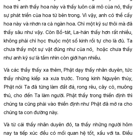
hoa thì anh thấy hoa này và thấy luôn cái mô của nó, thấy
sự phát triển của hoa từ bên trong. Vì vậy, anh có thể cấy
hoa này và nhơn ra cả ngàn hoa. Chỉ một kỹ sư thôi mà đã
thấy sâu như vậy. Còn Bồ-tát, La-hán thấy hơn rất nhiều,
không phải chỉ học thuộc một số kinh rồi tự cho là đủ. Ta
chưa thấy một sự vật đúng như của nó, hoặc chưa thấy
như anh kỹ sư là tầm nhìn còn giới hạn nhiều.
Và các thầy thấy xa thêm, Phật dạy thấy nhân duyên, tức
thấy những kiếp xa xưa trước. Trong kinh Nguyên thủy,
Phật nói Ta đã từng làm đất đá, rong rêu, cây cỏ, muông
thú, cho đến Ta làm người. Phật thấy trong thiền định thì
chúng ta cũng phải vào thiền định như Phật đã mở ra cho
chúng ta con đường này.
Và từ cái thấy nhân duyên đó, ta thấy những người hôm
nay ta tiếp xúc đều có mối quan hệ tốt, xấu với ta. Điều