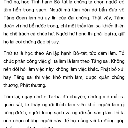
Thứ ba, học Tịnh hạnh Bồ-tát là chúng ta chọn người có
tâm hồn trong sạch. Người mà tâm hồn dơ bẩn đưa vô
Tăng đoàn làm hư uy tín của đại chúng. Thật vậy, Tăng
đoàn ví như bể nước trong, chỉ một thầy làm sai khiến thiên
hạ chê trách cả chùa hư. Người hư hỏng thì phải loại ra, giữ
họ lại coi chừng đạo bị suy.
Thứ tư là học theo An lập hạnh Bồ-tát, tức dám làm. Tổ
chức phân công việc gì, ta làm là làm theo Tăng sai. Không
nên đòi hỏi làm việc này, không làm việc khác. Phật bổ xứ,
hay Tăng sai thì việc khó mình làm, được quần chúng
thương, Phật thương.
Tóm lại, ngay như ở Ta-bà đủ chuyện, nhưng mở mắt ra
quán sát, ta thấy người thích làm việc khó, người làm gì
cũng được, người trong sạch và người sẵn sàng làm thì ta
nên chọn những người này để họ cùng với ta đóng góp