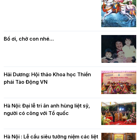
Các cơ quan, ban, ngành Thành phố
Phật giáo chính tín Phần 7: Luật nhân
chúc mừng BTS GHPGVN TP. Hà Nội
quả
nhân mùa Phật đản PL.2570
Bố ơi, chờ con nhé…
Hải Dương: Hội thảo Khoa học Thiền
phái Tào Động VN
Hà Nội: Đại lễ tri ân anh hùng liệt sỹ,
người có công với Tổ quốc
Hà Nội : Lễ cầu siêu tưởng niệm các liệt