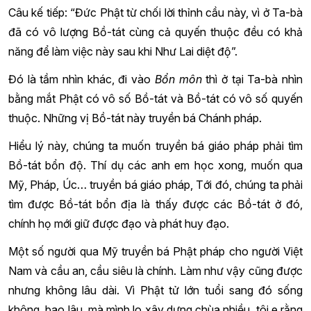
Câu kế tiếp: “Đức Phật từ chối lời thỉnh cầu này, vì ở Ta-bà
đã có vô lượng Bồ-tát cùng cả quyến thuộc đều có khả
năng để làm việc này sau khi Như Lai diệt độ”.
Đó là tầm nhìn khác, đi vào
Bổn môn
thì ở tại Ta-bà nhìn
bằng mắt Phật có vô số Bồ-tát và Bồ-tát có vô số quyến
thuộc. Những vị Bồ-tát này truyền bá Chánh pháp.
Hiểu lý này, chúng ta muốn truyền bá giáo pháp phải tìm
Bồ-tát bổn độ. Thí dụ các anh em học xong, muốn qua
Mỹ, Pháp, Úc… truyền bá giáo pháp, Tới đó, chúng ta phải
tìm được Bồ-tát bổn địa là thấy được các Bồ-tát ở đó,
chính họ mới giữ được đạo và phát huy đạo.
Một số người qua Mỹ truyền bá Phật pháp cho người Việt
Nam và cầu an, cầu siêu là chính. Làm như vậy cũng được
nhưng không lâu dài. Vì Phật tử lớn tuổi sang đó sống
không bao lâu, mà mình lo xây dựng chùa nhiều, tôi e rằng