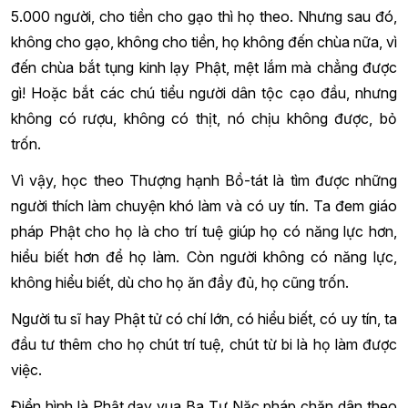
5.000 người, cho tiền cho gạo thì họ theo. Nhưng sau đó,
không cho gạo, không cho tiền, họ không đến chùa nữa, vì
đến chùa bắt tụng kinh lạy Phật, mệt lắm mà chẳng được
gì! Hoặc bắt các chú tiểu người dân tộc cạo đầu, nhưng
không có rượu, không có thịt, nó chịu không được, bỏ
trốn.
Vì vậy, học theo Thượng hạnh Bồ-tát là tìm được những
người thích làm chuyện khó làm và có uy tín. Ta đem giáo
pháp Phật cho họ là cho trí tuệ giúp họ có năng lực hơn,
hiểu biết hơn để họ làm. Còn người không có năng lực,
không hiểu biết, dù cho họ ăn đầy đủ, họ cũng trốn.
Người tu sĩ hay Phật tử có chí lớn, có hiểu biết, có uy tín, ta
đầu tư thêm cho họ chút trí tuệ, chút từ bi là họ làm được
việc.
Điển hình là Phật dạy vua Ba Tư Nặc pháp chăn dân theo