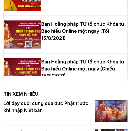
Hòa thượng Thích Quảng Tùng tái đắc
cử Trưởng BTS GHPGVN thành phố Hải
Phòng nhiệm kỳ 2026 – 2031
Ban Hoằng pháp TƯ tổ chức Khóa tu
Báo hiếu Online một ngày (Tối
15/8/2021)
Thượng tọa Thích Tâm Chính được suy
cử tân Trưởng ban Trị sự GHPGVN tỉnh
Thanh Hóa nhiệm kỳ 2026 - 2031
Ban Hoằng pháp TƯ tổ chức Khóa tu
Báo hiếu Online một ngày (Chiều
15/8/2021)
Hà Nội: Tăng Ni Trường hạ Bồ Đề trang
nghiêm tác pháp Tiền an cư PL.2570 –
TIN XEM NHIỀU
DL.2026
Ban Hoằng pháp TƯ tổ chức Khóa tu
Lời dạy cuối cùng của đức Phật trước
Báo hiếu Online một ngày (Sáng
khi nhập Niết bàn
15/8/2021)
Thứ trưởng Bộ Dân tộc và Tôn giáo
chúc mừng Phật đản BTS GHPGVN TP.