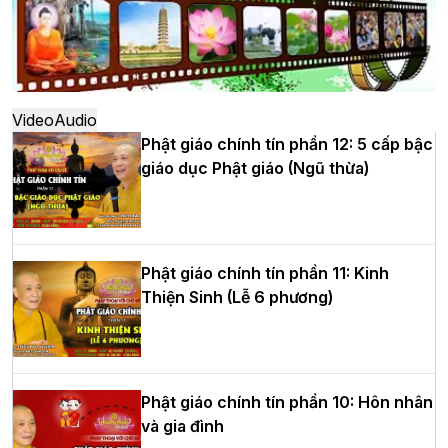
Hà Nội: Ngày tu học cuối cùng khép lại
khóa sinh hoạt Phật pháp mùa hè lần
thứ XIV tại chùa Bằng
Video
Audio
Phật giáo chính tín phần 12: 5 cấp bậc
giáo dục Phật giáo (Ngũ thừa)
Học yêu thương trong ngày tu tập thứ
tư của Khóa sinh hoạt Phật pháp mùa
hè tại chùa Bằng
Phật giáo chính tín phần 11: Kinh
Thiện Sinh (Lễ 6 phương)
HT.Thích Thọ Lạc được suy cử làm tân
Trưởng BTS GHPGVN tỉnh Nghệ An
nhiệm kỳ 2026 – 2031
Phật giáo chính tín phần 10: Hôn nhân
và gia đình