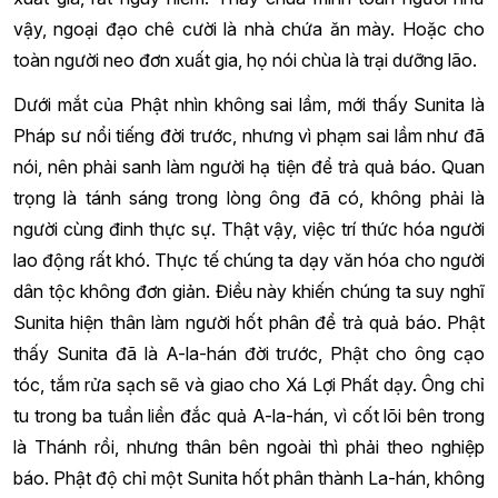
vậy, ngoại đạo chê cười là nhà chứa ăn mày. Hoặc cho
toàn người neo đơn xuất gia, họ nói chùa là trại dưỡng lão.
Dưới mắt của Phật nhìn không sai lầm, mới thấy Sunita là
Pháp sư nổi tiếng đời trước, nhưng vì phạm sai lầm như đã
nói, nên phải sanh làm người hạ tiện để trả quả báo. Quan
trọng là tánh sáng trong lòng ông đã có, không phải là
người cùng đinh thực sự. Thật vậy, việc trí thức hóa người
lao động rất khó. Thực tế chúng ta dạy văn hóa cho người
dân tộc không đơn giản. Điều này khiến chúng ta suy nghĩ
Sunita hiện thân làm người hốt phân để trả quả báo. Phật
thấy Sunita đã là A-la-hán đời trước, Phật cho ông cạo
tóc, tắm rửa sạch sẽ và giao cho Xá Lợi Phất dạy. Ông chỉ
tu trong ba tuần liền đắc quả A-la-hán, vì cốt lõi bên trong
là Thánh rồi, nhưng thân bên ngoài thì phải theo nghiệp
báo. Phật độ chỉ một Sunita hốt phân thành La-hán, không