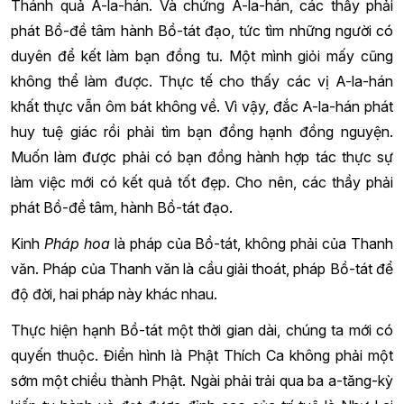
Thánh quả A-la-hán. Và chứng A-la-hán, các thầy phải
phát Bồ-đề tâm hành Bồ-tát đạo, tức tìm những người có
duyên để kết làm bạn đồng tu. Một mình giỏi mấy cũng
không thể làm được. Thực tế cho thấy các vị A-la-hán
khất thực vẫn ôm bát không về. Vì vậy, đắc A-la-hán phát
huy tuệ giác rồi phải tìm bạn đồng hạnh đồng nguyện.
Muốn làm được phải có bạn đồng hành hợp tác thực sự
làm việc mới có kết quả tốt đẹp. Cho nên, các thầy phải
phát Bồ-đề tâm, hành Bồ-tát đạo.
Kinh
Pháp hoa
là pháp của Bồ-tát, không phải của Thanh
văn. Pháp của Thanh văn là cầu giải thoát, pháp Bồ-tát để
độ đời, hai pháp này khác nhau.
Thực hiện hạnh Bồ-tát một thời gian dài, chúng ta mới có
quyến thuộc. Điển hình là Phật Thích Ca không phải một
sớm một chiều thành Phật. Ngài phải trải qua ba a-tăng-kỳ