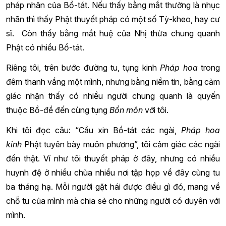
pháp nhãn của Bồ-tát. Nếu thấy bằng mắt thường là nhục
nhãn thì thấy Phật thuyết pháp có một số Tỳ-kheo, hay cư
sĩ. Còn thấy bằng mắt huệ của Nhị thừa chung quanh
Phật có nhiều Bồ-tát.
Riêng tôi, trên bước đường tu, tụng kinh
Pháp hoa
trong
đêm thanh vắng một mình, nhưng bằng niềm tin, bằng cảm
giác nhận thấy có nhiều người chung quanh là quyến
thuộc Bồ-đề đến cùng tụng
Bổn môn
với tôi.
Khi tôi đọc câu: “Cầu xin Bồ-tát các ngài,
Pháp hoa
kinh
Phật tuyên bày muôn phương”, tôi cảm giác các ngài
đến thật. Ví như tôi thuyết pháp ở đây, nhưng có nhiều
huynh đệ ở nhiều chùa nhiều nơi tập họp về đây cùng tu
ba tháng hạ. Mỗi người gặt hái được điều gì đó, mang về
chỗ tu của mình mà chia sẻ cho những người có duyên với
mình.