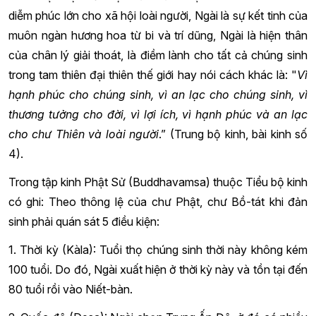
diễm phúc lớn cho xã hội loài người, Ngài là sự kết tinh của
muôn ngàn hương hoa từ bi và trí dũng, Ngài là hiện thân
của chân lý giải thoát, là điềm lành cho tất cả chúng sinh
trong tam thiên đại thiên thế giới hay nói cách khác là: "
Vì
hạnh phúc cho chúng sinh, vì an lạc cho chúng sinh, vì
thương tưởng cho đời, vì lợi ích, vì hạnh phúc và an lạc
cho chư Thiên và loài người
.” (Trung bộ kinh, bài kinh số
4).
Trong tập kinh Phật Sử (Buddhavamsa) thuộc Tiểu bộ kinh
có ghi: Theo thông lệ của chư Phật, chư Bồ-tát khi đản
sinh phải quán sát 5 điều kiện:
1. Thời kỳ (Kàla): Tuổi thọ chúng sinh thời này không kém
100 tuổi. Do đó, Ngài xuất hiện ở thời kỳ này và tồn tại đến
80 tuổi rồi vào Niết-bàn.