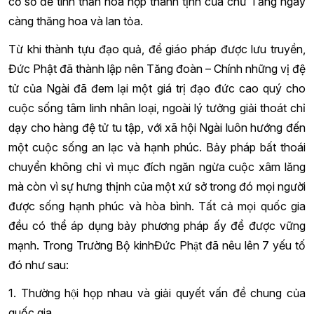
cơ sở để tinh thần hòa hợp thanh tịnh của chư Tăng ngày
càng thăng hoa và lan tỏa.
Từ khi thành tựu đạo quả, để giáo pháp được lưu truyền,
Đức Phật đã thành lập nên Tăng đoàn – Chính những vị đệ
tử của Ngài đã đem lại một giá trị đạo đức cao quý cho
cuộc sống tâm linh nhân loại, ngoài lý tưởng giải thoát chỉ
dạy cho hàng đệ tử tu tập, với xã hội Ngài luôn hướng đến
một cuộc sống an lạc và hạnh phúc. Bảy pháp bất thoái
chuyển không chỉ vì mục đích ngăn ngừa cuộc xâm lăng
mà còn vì sự hưng thịnh của một xứ sở trong đó mọi người
được sống hạnh phúc và hòa bình. Tất cả mọi quốc gia
đều có thể áp dụng bảy phương pháp ấy để được vững
mạnh. Trong Trường Bộ kinhĐức Phật đã nêu lên 7 yếu tố
đó như sau:
1. Thường hội họp nhau và giải quyết vấn đề chung của
quốc gia.