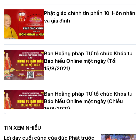
nhiệm kỳ 2026 – 2031
Phật giáo chính tín phần 10: Hôn nhân
và gia đình
Hòa thượng Thích Quảng Tùng tái đắc
cử Trưởng BTS GHPGVN thành phố Hải
Phòng nhiệm kỳ 2026 – 2031
Ban Hoằng pháp TƯ tổ chức Khóa tu
Báo hiếu Online một ngày (Tối
15/8/2021)
Thượng tọa Thích Tâm Chính được suy
cử tân Trưởng ban Trị sự GHPGVN tỉnh
Thanh Hóa nhiệm kỳ 2026 - 2031
Ban Hoằng pháp TƯ tổ chức Khóa tu
Báo hiếu Online một ngày (Chiều
15/8/2021)
Hà Nội: Tăng Ni Trường hạ Bồ Đề trang
nghiêm tác pháp Tiền an cư PL.2570 –
TIN XEM NHIỀU
DL.2026
Ban Hoằng pháp TƯ tổ chức Khóa tu
Lời dạy cuối cùng của đức Phật trước