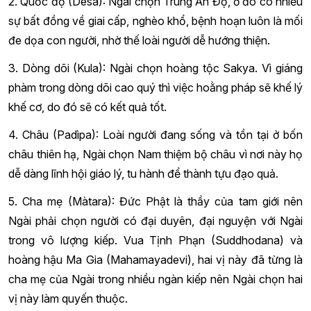
2. Quốc độ (Desa): Ngài chọn Trung Ấn Độ, ở đó có nhiều
sự bất đồng về giai cấp, nghèo khổ, bệnh hoạn luôn là mối
đe dọa con người, nhờ thế loài người dễ hướng thiện.
3. Dòng dõi (Kula): Ngài chọn hoàng tộc Sakya. Vì giáng
phàm trong dòng dõi cao quý thì việc hoằng pháp sẽ khế lý
khế cơ, do đó sẽ có kết quả tốt.
4. Châu (Padìpa): Loài người đang sống và tồn tại ở bốn
châu thiên hạ, Ngài chọn Nam thiệm bộ châu vì nơi này họ
dễ dàng lĩnh hội giáo lý, tu hành để thành tựu đạo quả.
5. Cha mẹ (Màtara): Đức Phật là thầy của tam giới nên
Ngài phải chọn người có đại duyên, đại nguyện với Ngài
trong vô lượng kiếp. Vua Tịnh Phạn (Suddhodana) và
hoàng hậu Ma Gia (Mahamayadevi), hai vị này đã từng là
cha mẹ của Ngài trong nhiều ngàn kiếp nên Ngài chọn hai
vị này làm quyến thuộc.