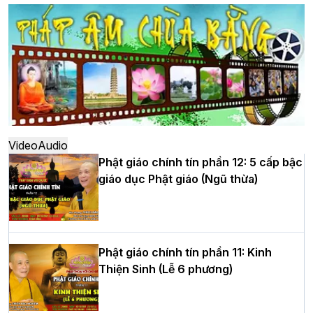
dựng Trung tâm văn hóa Phật giáo Thủ
đô
Hà Nội: Ngày tu học cuối cùng khép lại
khóa sinh hoạt Phật pháp mùa hè lần
thứ XIV tại chùa Bằng
Video
Audio
Phật giáo chính tín phần 12: 5 cấp bậc
giáo dục Phật giáo (Ngũ thừa)
Học yêu thương trong ngày tu tập thứ
tư của Khóa sinh hoạt Phật pháp mùa
hè tại chùa Bằng
Phật giáo chính tín phần 11: Kinh
Thiện Sinh (Lễ 6 phương)
HT.Thích Thọ Lạc được suy cử làm tân
Trưởng BTS GHPGVN tỉnh Nghệ An