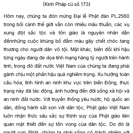
(Kinh Pháp cú số 173)
Hôm nay, chúng ta đón mừng Đại lễ Phật đản PL.2560
trong bối cảnh thế giới vẫn còn nhiều mâu thuẫn, các vụ
xung đột sắc tộc và tôn giáo là nguyên nhân dẫn
đếnnhững cuộc khủng bố đẫm máu gây chết chóc tang
thương cho người dân vô tội. Mặt khác, biến đổi khí hậu
từng ngày đang đe dọa tính mạng hàng tỷ người trên hành
tinh, trong đó đất nước Việt Nam của chúng ta đang phải
gánh chịu một phần hậu quả nghiêm trọng. Xu hướng toàn
cầu hóa, tình hình an ninh khu vực trên biển Đông, thực
trạng này đã tác động, ảnh hưởng đến đời sống xã hội và
an ninh đất nước. Với truyền thống yêu nước, hộ quốc an
dân, đồng hành sắt son với dân tộc, Phật giáo Việt Nam
luôn nhận thức sâu sắc sự thịnh suy của Phật giáo liên
quan mật thiết đến sự tồn vong của dân tộc. Do đó là
người con Phật, chúng ta phải sống có trách nhiệm với