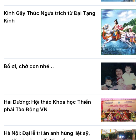
Phật giáo chính tín Phần 8: Hiếu đạo
Hà Nội: Gần 40 xe hoa rực rỡ diễu hành
và bình đẳng trong Phật giáo
Kinh Gậy Thúc Ngựa trích từ Đại Tạng
kính mừng Đại lễ Phật đản PL.2570 –
Kinh
DL.2026
Các cơ quan, ban, ngành Thành phố
Phật giáo chính tín Phần 7: Luật nhân
chúc mừng BTS GHPGVN TP. Hà Nội
quả
nhân mùa Phật đản PL.2570
Bố ơi, chờ con nhé…
Hải Dương: Hội thảo Khoa học Thiền
phái Tào Động VN
Hà Nội: Đại lễ tri ân anh hùng liệt sỹ,