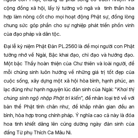
cộng đồng xã hội, lấy lý tưởng vô ngã và tinh thần hòa
hợp làm nòng cốt cho mọi hoạt động Phật sự, đồng lòng
chung sức góp phần cho sự nghiệp phát triển phồn vinh
của đạo pháp và dân tộc.
Đại lễ kỷ niệm Phật Đản PL.2560 là để mọi người con Phật
tưởng nhớ về Ngài, Bậc khai đạo, chỉ đạo và hướng đạo.
Một bậc Thầy hoàn thiện của Chư thiên và loài người, để
mỗi chúng sinh luôn hướng về những giá trị tốt đẹp của
cuộc sống, xây dựng một xã hội hòa bình, hạnh phúc, an
lạc đúng như hạnh nguyện lúc đản sinh của Ngài: "
Khai thị
chúng sinh ngộ nhập Phật tri kiến
”, để nhân loại trở về với
bản thể Phật tính chân như, để khắp nhân gian đều an
bình, hòa hợp trong chính pháp. Ý nghĩa cao cả này là đóa
hoa tinh khiết dâng lên cúng dường ngày đản sinh của
đấng Từ phụ Thích Ca Mâu Ni.