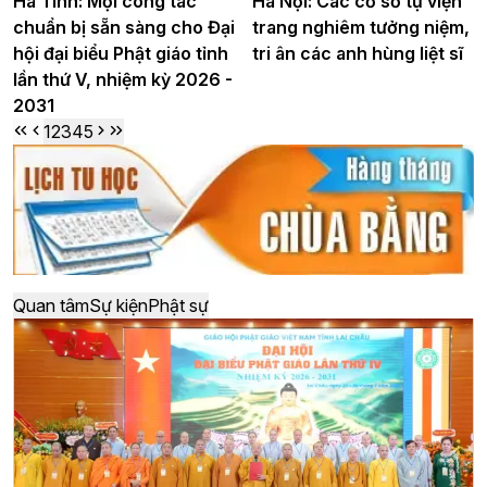
Hà Tĩnh: Mọi công tác
Hà Nội: Các cơ sở tự viện
chuẩn bị sẵn sàng cho Đại
trang nghiêm tưởng niệm,
hội đại biểu Phật giáo tỉnh
tri ân các anh hùng liệt sĩ
lần thứ V, nhiệm kỳ 2026 -
2031
1
2
3
4
5
Quan tâm
Sự kiện
Phật sự