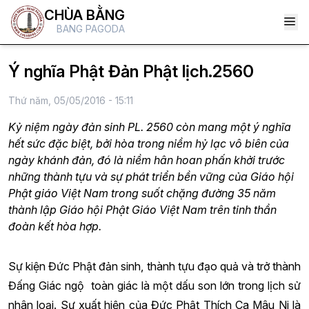
CHÙA BẰNG
BANG PAGODA
Ý nghĩa Phật Đản Phật lịch.2560
Thứ năm, 05/05/2016 - 15:11
Kỷ niệm ngày đản sinh PL. 2560 còn mang một ý nghĩa
hết sức đặc biệt, bởi hòa trong niềm hỷ lạc vô biên của
ngày khánh đản, đó là niềm hân hoan phấn khởi trước
những thành tựu và sự phát triển bền vững của Giáo hội
Phật giáo Việt Nam trong suốt chặng đường 35 năm
thành lập Giáo hội Phật Giáo Việt Nam trên tinh thần
đoàn kết hòa hợp.
Sự kiện Đức Phật đản sinh, thành tựu đạo quả và trở thành
Đấng Giác ngộ toàn giác là một dấu son lớn trong lịch sử
nhân loại. Sự xuất hiện của Đức Phật Thích Ca Mâu Ni là