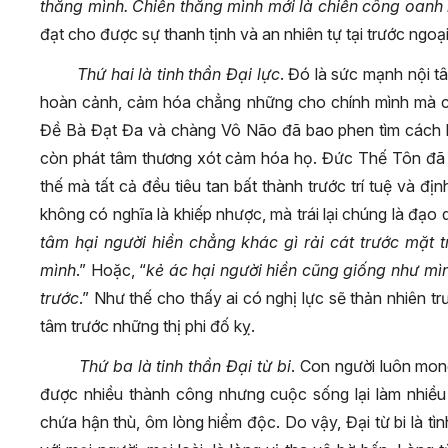
thắng mình. Chiến thắng mình mới là chiến công oanh l
đạt cho được sự thanh tịnh và an nhiên tự tại trước ngoại
Thứ hai là tinh thần Đại lực
. Đó là sức mạnh nội t
hoàn cảnh, cảm hóa chẳng những cho chính mình mà cò
Đề Bà Đạt Đa và chàng Vô Não đã bao phen tìm cách h
còn phát tâm thương xót cảm hóa họ. Đức Thế Tôn đã 
thế mà tất cả đều tiêu tan bất thành trước trí tuệ và đ
không có nghĩa là khiếp nhược, mà trái lại chúng là đạo 
tâm hại người hiền chẳng khác gì rải cát trước mặt 
mình
.” Hoặc, “
kẻ ác hại người hiền cũng giống như mì
trước
.” Như thế cho thấy ai có nghị lực sẽ thản nhiên 
tâm trước những thị phi đố kỵ.
Thứ ba là tinh thần Đại từ bi
. Con người luôn mon
được nhiều thành công nhưng cuộc sống lại làm nhiều
chứa hận thù, ôm lòng hiểm độc. Do vậy, Đại từ bi là tì