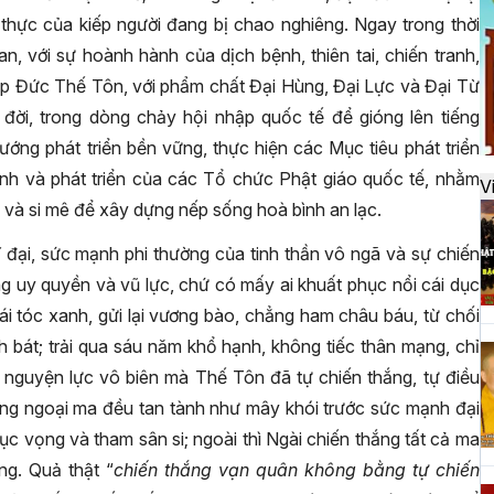
đ
thực của kiếp người đang bị chao nghiêng. Ngay trong thời
n, với sự hoành hành của dịch bệnh, thiên tai, chiến tranh,
háp Đức Thế Tôn, với phẩm chất Đại Hùng, Đại Lực và Đại Từ
H
đời, trong dòng chảy hội nhập quốc tế để gióng lên tiếng
k
hướng phát triển bền vững, thực hiện các Mục tiêu phát triển
t
bình và phát triển của các Tổ chức Phật giáo quốc tế, nhằm
V
n và si mê để xây dựng nếp sống hoà bình an lạc.
H
ĩ đại, sức mạnh phi thường của tinh thần vô ngã và sự chiến
t
ng uy quyền và vũ lực, chứ có mấy ai khuất phục nổi cái dục
h
ái tóc xanh, gửi lại vương bào, chẳng ham châu báu, từ chối
h bát; trải qua sáu năm khổ hạnh, không tiếc thân mạng, chỉ
nguyện lực vô biên mà Thế Tôn đã tự chiến thắng, tự điều
H
ướng ngoại ma đều tan tành như mây khói trước sức mạnh đại
T
ục vọng và tham sân si; ngoài thì Ngài chiến thắng tất cả ma
n
g. Quả thật “
chiến thắng vạn quân không bằng tự chiến