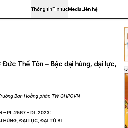
Thông tin
Tin tức
Media
Liên hệ
Đức Thế Tôn – Bậc đại hùng, đại lực,
Q
g Trưởng Ban Hoằng pháp TW GHPGVN
– PL.2567 – DL.2023:
 HÙNG, ĐẠI LỰC, ĐẠI TỪ BI