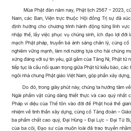
Mùa Phật đản năm nay, Phật lịch 2567 – 2023, cũn
Nam, các Ban, Viện trực thuộc Hội đồng Trị sự đã xúc
định hướng cho chương trình hành động từng lĩnh vực
nhập thế, lấy việc phục vụ chúng sinh, ích đạo lợi đờ
mạch Phật pháp, truyền bá ánh sáng chân lý, củng cố
nghiêm vững mạnh, làm nơi nương tựa cho hải chúng mười
xứng đáng với sự tin yêu, gửi gắm của Tăng Ni, Phật tử 
tiếp tục là cầu nối quan trọng giữa Phật tử kiều bào, c
ngôi nhà chung Phật giáo Việt Nam, góp phần xây dựng,
Do đó, trong giây phút này, chúng ta hướng tâm 
Ngài phẩm vật cúng dàng thiết thực và cao quý nhất c
Pháp vi diệu của Thế tôn vào đời để Phật hoá thế gian.
nhiệm về tinh thần xây dựng, củng cố Tăng đoàn – Giáo 
ba phẩm chất cao quý, Đại Hùng – Đại Lực – Đại Từ Bi
của ba cõi, Đạo sư của muôn loài đã trao truyền nhằm 