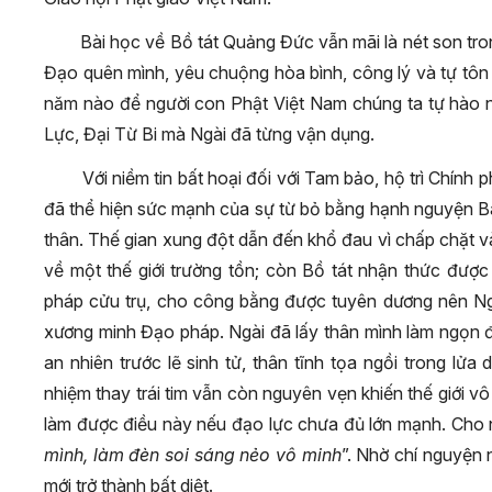
Bài học về Bồ tát Quảng Đức vẫn mãi là nét son tro
Đạo quên mình, yêu chuộng hòa bình, công lý và tự tôn
năm nào để người con Phật Việt Nam chúng ta tự hào n
Lực, Đại Từ Bi mà Ngài đã từng vận dụng.
Với niềm tin bất hoại đối với Tam bảo, hộ trì Chính
đã thể hiện sức mạnh của sự từ bỏ bằng hạnh nguyện B
thân. Thế gian xung đột dẫn đến khổ đau vì chấp chặt và
về một thế giới trường tồn; còn Bồ tát nhận thức được
pháp cửu trụ, cho công bằng được tuyên dương nên Ngài
xương minh Đạo pháp. Ngài đã lấy thân mình làm ngọn 
an nhiên trước lẽ sinh tử, thân tĩnh tọa ngồi trong lử
nhiệm thay trái tim vẫn còn nguyên vẹn khiến thế giới vô
làm được điều này nếu đạo lực chưa đủ lớn mạnh. Cho 
mình, làm đèn soi sáng nẻo vô minh
”. Nhờ chí nguyện 
mới trở thành bất diệt.