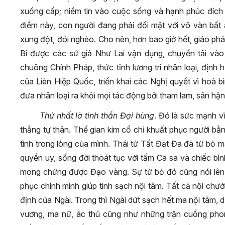
xuống cấp; niềm tin vào cuộc sống và hạnh phúc đích 
điểm này, con người đang phải đối mặt với vô vàn bất a
xung đột, đói nghèo. Cho nên, hơn bao giờ hết, giáo p
Bi được các sứ giả Như Lai vận dụng, chuyển tải vào 
chuông Chính Pháp, thức tỉnh lương tri nhân loại, định 
của Liên Hiệp Quốc, triển khai các Nghị quyết vì hoà 
đưa nhân loại ra khỏi mọi tác động bởi tham lam, sân hậ
Thứ nhất là tinh thần Đại hùng
. Đó là sức mạnh v
thắng tự thân. Thế gian kim cổ chỉ khuất phục người bằ
tình trong lòng của mình. Thái tử Tất Đạt Đa đã từ bỏ m
quyền uy, sống đời thoát tục với tấm Ca sa và chiếc bìn
mong chứng được Đạo vàng. Sự từ bỏ đó cũng nói lên 
phục chính mình giúp tinh sạch nội tâm. Tất cả nội ch
định của Ngài. Trong thì Ngài dứt sạch hết ma nội tâm, d
vương, ma nữ, ác thú cũng như những trận cuồng phon