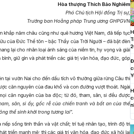
Hòa thượng Thích Bảo Nghiêm
Phó Chủ tịch Hội đồng Trị sự,
Trưởng ban Hoằng pháp Trung ương GHPGVN
H
rên khắp năm châu cũng như quê hương Việt Nam, đã tiếp tục
T
hữu của Đức Thế tôn – bậc Thầy của Trời Người – đã bật đèn
2
mang lại cho nhân loại ánh sáng của niềm tin, hy vọng và giải
ình, giữ gìn và phát triển các giá trị văn hóa, đạo đức, góp
Đ
c
Y
n tại vườn Nai cho đến dấu tích vô thường giữa rừng Câu thi
được căn nguyên của đau khổ và con đường vượt thoát. Ngài
H
u mọi căn nguyên của ba độc; từ đó, tham, sân, si đều được
c
ham, sân, si ấy, gốc rễ của chiến tranh và bất an của thế
n
ông thể sinh khởi trong tương lai
”.
H
nếp sống tinh thần và vật chất; trí tuệ nhân tạo, trình độ tri
d
t triển mạnh mẽ; thì các giá trị văn hóa, đạo đức xã hội lại