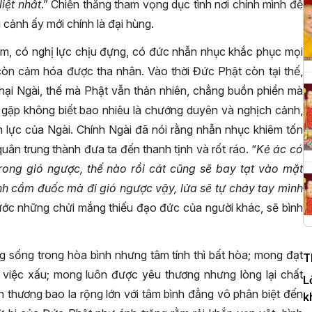
iệt nhất
.” Chiến thắng tham vọng dục tình nơi chính mình để
 cảnh ấy mới chính là đại hùng.
H
âm, có nghị lực chịu đựng, có đức nhẫn nhục khắc phục mọi
c
n cảm hóa được tha nhân. Vào thời Đức Phật còn tại thế,
P
ại Ngài, thế mà Phật vẫn thản nhiên, chẳng buồn phiền mà
gặp không biết bao nhiêu là chướng duyên và nghịch cảnh,
ịnh lực của Ngài. Chính Ngài đã nói rằng nhẫn nhục khiêm tốn
T
quân trung thành đưa ta đến thanh tịnh và rốt ráo. “
Kẻ ác có
c
T
trong gió ngược, thế nào rồi cát cũng sẽ bay tạt vào mặt
nh cầm đuốc mà đi gió ngược vậy, lửa sẽ tự cháy tay mình
trước những chửi mắng thiếu đạo đức của người khác, sẽ bình
H
n
g sống trong hòa bình nhưng tâm tính thì bất hòa; mong đạt
T
D
 việc xấu; mong luôn được yêu thương nhưng lòng lại chất
L
nh thương bao la rộng lớn với tâm bình đẳng vô phân biệt đến
k