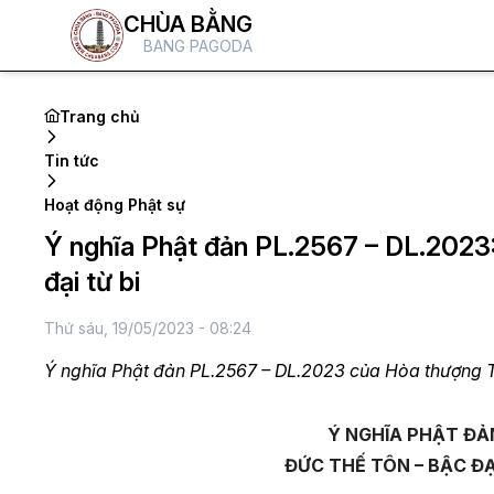
CHÙA BẰNG
BANG PAGODA
Trang chủ
Tin tức
Hoạt động Phật sự
Ý nghĩa Phật đản PL.2567 – DL.2023: 
đại từ bi
Thứ sáu, 19/05/2023 - 08:24
Ý nghĩa Phật đản PL.2567 – DL.2023 của Hòa thượn
Ý NGHĨA PHẬT ĐẢN 
ĐỨC THẾ TÔN – BẬC ĐẠI