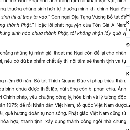
 từ bi của Đức Phật như ánh trăng rằm rải khắp vạn vật, bình
T
ũng thương chúng sinh hơn tự thương mình khi chính Ngài đã
c
H
inh thì ai thay ta vào
.” Còn ngài Địa Tạng Vương Bồ tát đã
H
K
ng thành Phật.”
Hoặc lời phát nguyện của Tôn Giả A Nan:
L
chúng sinh nào chưa thành Phật, tôi không nhận lấy quả vị
Đ
H
c
t chẳng những tự mình giải thoát mà Ngài còn để lại cho nhân
n
 ai, nếu có đủ ba phẩm chất ấy thì nội tâm sẽ thanh tịnh và tự
K
ng niệm 60 năm Bồ tát Thích Quảng Đức vị pháp thiêu thân.
Đ
òa bình chưa được thiết lập, núi sông còn bị phân chia. Ánh
t
rì Chính pháp, yêu chuộng công lý, hòa bình và lý tưởng độc
đ
uân 1975; để rồi Nhân dân Việt Nam, tổ quốc Việt Nam được
L
dải, quê hương đoàn tụ non sông. Phật giáo Việt Nam cũng từ
, hòa hợp, thanh tịnh, xây dựng thành công ngôi nhà chung
H