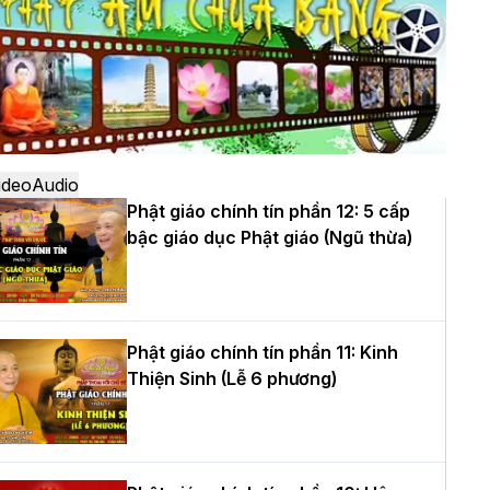
ô
à Nội: Ngày tu học cuối cùng khép lại
hóa sinh hoạt Phật pháp mùa hè lần
hứ XIV tại chùa Bằng
ideo
Audio
Phật giáo chính tín phần 12: 5 cấp
bậc giáo dục Phật giáo (Ngũ thừa)
ọc yêu thương trong ngày tu tập thứ
ư của Khóa sinh hoạt Phật pháp mùa
è tại chùa Bằng
Phật giáo chính tín phần 11: Kinh
Thiện Sinh (Lễ 6 phương)
T.Thích Thọ Lạc được suy cử làm tân
rưởng BTS GHPGVN tỉnh Nghệ An
hiệm kỳ 2026 – 2031