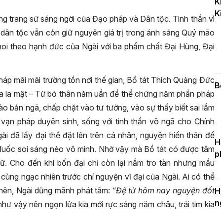
K
k
K
D
ng trang sử sáng ngời của Đạo pháp và Dân tộc. Tinh thần vì
 dân tộc vẫn còn giữ nguyên giá trị trong ánh sáng Quý mão
oi theo hạnh đức của Ngài với ba phẩm chất Đại Hùng, Đại
C
c
 pháp mãi mãi trường tồn nơi thế gian, Bồ tát Thích Quảng Đức
n
B
a la mật – Từ bỏ thân năm uẩn để thể chứng năm phần pháp
o bản ngã, chấp chặt vào tư tưởng, vào sự thấy biết sai lầm
 vạn pháp duyên sinh, sống với tinh thần vô ngã cho Chính
 đã lấy đại thể đặt lên trên cá nhân, nguyện hiến thân để
H
đuốc soi sáng nẻo vô minh. Nhờ vậy mà Bồ tát có được tâm
p
a dữ. Cho đến khi bốn đại chỉ còn lại nắm tro tàn nhưng mầu
 cùng ngạc nhiên trước chí nguyện vĩ đại của Ngài. Ai có thể
nên, Ngài dũng mãnh phát tâm: “
Đệ tử hôm nay nguyện đốt
H
n
như vậy nên ngọn lửa kia mới rực sáng năm châu, trái tim kia