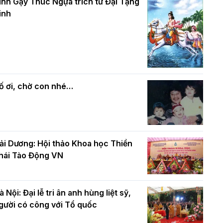
và bình đẳng trong Phật giáo
inh Gậy Thúc Ngựa trích từ Đại Tạng
ính mừng Đại lễ Phật đản PL.2570 –
inh
L.2026
ác cơ quan, ban, ngành Thành phố
Phật giáo chính tín Phần 7: Luật nhân
húc mừng BTS GHPGVN TP. Hà Nội
quả
hân mùa Phật đản PL.2570
ố ơi, chờ con nhé…
ải Dương: Hội thảo Khoa học Thiền
hái Tào Động VN
à Nội: Đại lễ tri ân anh hùng liệt sỹ,
gười có công với Tổ quốc