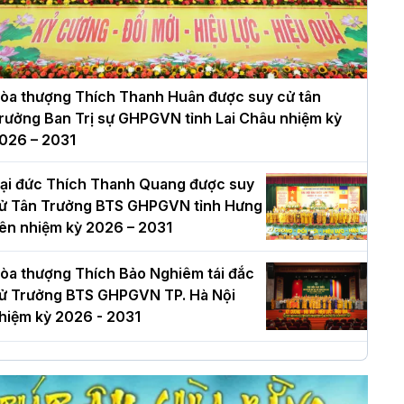
òa thượng Thích Thanh Huân được suy cử tân
rưởng Ban Trị sự GHPGVN tỉnh Lai Châu nhiệm kỳ
026 – 2031
ại đức Thích Thanh Quang được suy
ử Tân Trưởng BTS GHPGVN tỉnh Hưng
ên nhiệm kỳ 2026 – 2031
òa thượng Thích Bảo Nghiêm tái đắc
ử Trưởng BTS GHPGVN TP. Hà Nội
hiệm kỳ 2026 - 2031
à Nội: Long trọng lễ khởi công xây
ựng Trung tâm văn hóa Phật giáo Thủ