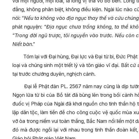
với mọi người, mọi loài, là lòng vị tha vô bờ bến. Lòng
đẳng, không phân biệt, không điều kiện. Ngài lúc nào c
nói: “
Nếu ta không vào địa ngục thay thế và cứu chúng s
phát nguyện: “
Địa ngục chưa trống không, ta thề khô
“
Trong đời ngũ trược, tôi nguyền vào trước. Nếu còn 
Niết bàn
.”
Tóm lại với Đại hùng, Đại lực và Đại từ bi, Đức Phậ
loại và chúng sinh một triết lý và tôn giáo vĩ đại. Bất cứ
tại trước chướng duyên, nghịch cảnh.
Đại lễ Phật đản PL. 2567 năm nay cũng là dịp tưở
Ngọn lửa từ bi của Bồ tát đã bùng lên trong bối cảnh h
đuốc vị Pháp của Ngài đã khơi nguồn cho tinh thần hộ t
lập dân tộc, làm tiền đề cho công cuộc vệ quốc mùa x
vỡ òa trong niềm vui toàn thắng, Bắc Nam nối liền một 
đó mà được ngồi lại với nhau trong tinh thần đoàn kết
Giáo hội Phật giáo Việt Nam.