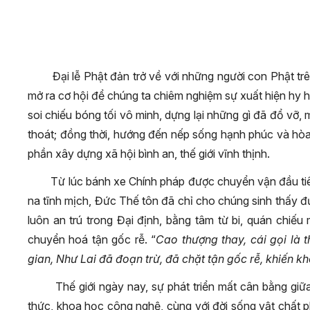
Đại lễ Phật đản trở về với những người con Phật t
mở ra cơ hội để chúng ta chiêm nghiệm sự xuất hiện hy 
soi chiếu bóng tối vô minh, dựng lại những gì đã đổ vỡ, 
thoát; đồng thời, hướng đến nếp sống hạnh phúc và hòa b
phần xây dựng xã hội bình an, thế giới vĩnh thịnh.
Từ lúc bánh xe Chính pháp được chuyển vận đầu tiê
na tĩnh mịch, Đức Thế tôn đã chỉ cho chúng sinh thấy 
luôn an trú trong Đại định, bằng tâm từ bi, quán chiế
chuyển hoá tận gốc rễ. “
Cao thượng thay, cái gọi là t
gian, Như Lai đã đoạn trừ, đã chặt tận gốc rễ, khiến kh
Thế giới ngày nay, sự phát triển mất cân bằng giữa 
thức, khoa học công nghệ, cùng với đời sống vật chất phá