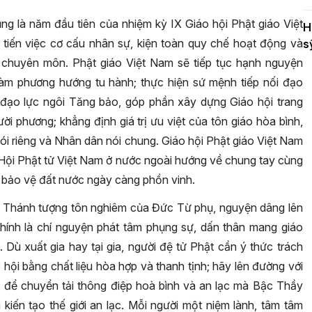
g là năm đầu tiên của nhiệm kỳ IX Giáo hội Phật giáo Việt
H
 tiến việc cơ cấu nhân sự, kiện toàn quy chế hoạt động và
s
 chuyên môn. Phật giáo Việt Nam sẽ tiếp tục hạnh nguyện
i làm phương hướng tu hành; thực hiện sứ mệnh tiếp nối đạo
 đạo lực ngôi Tăng bảo, góp phần xây dựng Giáo hội trang
 phương; khẳng định giá trị ưu việt của tôn giáo hòa bình,
nói riêng và Nhân dân nói chung. Giáo hội Phật giáo Việt Nam
ác Hội Phật tử Việt Nam ở nước ngoài hướng về chung tay cùng
 bảo vệ đất nước ngày càng phồn vinh.
về Thánh tượng tôn nghiêm của Đức Từ phụ, nguyện dâng lên
hính là chí nguyện phát tâm phụng sự, dấn thân mang giáo
 Dù xuất gia hay tại gia, người đệ tử Phật cần ý thức trách
hội bằng chất liệu hòa hợp và thanh tịnh; hãy lên đường với
, để chuyển tải thông điệp hoà bình và an lạc mà Bậc Thầy
kiến tạo thế giới an lạc. Mỗi người một niệm lành, tâm tâm