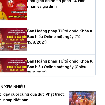
Phật giáo chính tín phần 10: Hôn
nhân và gia đình
òa thượng Thích Quảng Tùng tái đắc
ử Trưởng BTS GHPGVN thành phố Hải
hòng nhiệm kỳ 2026 – 2031
Ban Hoằng pháp TƯ tổ chức Khóa tu
Báo hiếu Online một ngày (Tối
15/8/2021)
hượng tọa Thích Tâm Chính được suy
ử tân Trưởng ban Trị sự GHPGVN tỉnh
hanh Hóa nhiệm kỳ 2026 - 2031
Ban Hoằng pháp TƯ tổ chức Khóa tu
Báo hiếu Online một ngày (Chiều
15/8/2021)
à Nội: Tăng Ni Trường hạ Bồ Đề trang
ghiêm tác pháp Tiền an cư PL.2570 –
IN XEM NHIỀU
L.2026
Ban Hoằng pháp TƯ tổ chức Khóa tu
ời dạy cuối cùng của đức Phật trước
Báo hiếu Online một ngày (Sáng
hi nhập Niết bàn
15/8/2021)