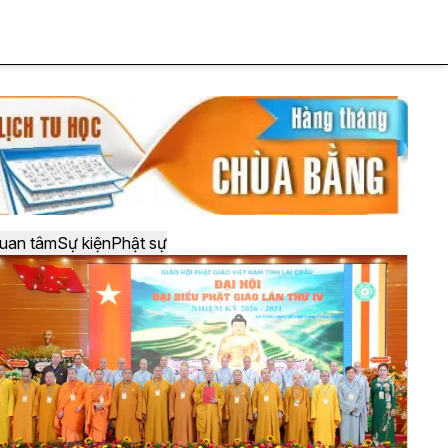
uan tâm
Sự kiện
Phật sự