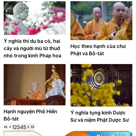
Ý nghĩa thí dụ ba cỏ, hai
Học theo hạnh của chư
cây và người mù từ thuở
Phật và Bồ-tát
nhỏ trong kinh Pháp hoa
Hạnh nguyện Phổ Hiền
Ý nghĩa tụng kinh Dược
Bồ-tát
Sư và niệm Phật Dược Sư
1
2
3
4
5