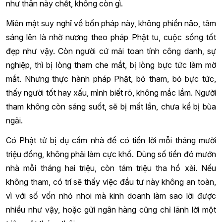
như thân này chết, không còn gì.
Miên mật suy nghĩ về bốn pháp này, không phiền não, tâm
sáng lên là nhờ nương theo pháp Phật tu, cuộc sống tốt
đẹp như vậy. Còn người cứ mải toan tính công danh, sự
nghiệp, thì bị lòng tham che mắt, bị lòng bực tức làm mờ
mắt. Nhưng thực hành pháp Phật, bỏ tham, bỏ bực tức,
thấy người tốt hay xấu, mình biết rõ, không mắc lầm. Người
tham không còn sáng suốt, sẽ bị mất lần, chưa kể bị bùa
ngải.
Có Phật tử bị dụ cầm nhà để có tiền lời mỗi tháng mười
triệu đồng, không phải làm cực khổ. Dùng số tiền đó mướn
nhà mỗi tháng hai triệu, còn tám triệu tha hồ xài. Nếu
không tham, có trí sẽ thấy việc đầu tư này không an toàn,
vì với số vốn nhỏ nhoi mà kinh doanh làm sao lời được
nhiều như vậy, hoặc gửi ngân hàng cũng chỉ lãnh lời một