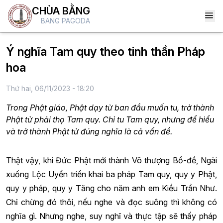
CHÙA BẰNG
BANG PAGODA
Ý nghĩa Tam quy theo tinh thần Pháp
hoa
Thứ hai, 06/11/2023 - 18:20
Trong Phật giáo, Phật dạy từ ban đầu muốn tu, trở thành
Phật tử phải thọ Tam quy. Chỉ tu Tam quy, nhưng để hiểu
và trở thành Phật tử đúng nghĩa là cả vấn đề.
Thật vậy, khi Đức Phật mới thành Vô thượng Bồ-đề, Ngài
xuống Lộc Uyển triển khai ba pháp Tam quy, quy y Phật,
quy y pháp, quy y Tăng cho năm anh em Kiều Trần Như.
Chỉ chừng đó thôi, nếu nghe và đọc suông thì không có
nghĩa gì. Nhưng nghe, suy nghĩ và thực tập sẽ thấy pháp