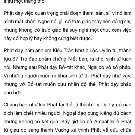
triệu một tháng thôi.
Phật dạy việc quan trọng phải đoạn tham, sân, si, vì nó làm
mình mất khôn. Nghe nói gì, có trực giác thấy liền đúng sai,
nhưng không có trực giác thì suy nghĩ một chút xem việc
này có hợp lý hay không cũng biết được.
Phật dạy năm anh em Kiều Trần Như ở Lộc Uyển tu, thành
tựu 37 Trợ đạo phẩm chứng Niết-bàn, ra khỏi sinh tử luân
hồi. Nhưng sau Phật dạy Bồ-tát khác, Ngài có vô số pháp.
Vì những người muốn ra khỏi sinh tử thì Phật dạy như vậy,
nhưng với Bồ-tát muốn cứu nhân độ thế, Phật dạy pháp
cao hơn.
Chẳng hạn như khi Phật tại thế, ở thành Tỳ Da Ly có nạn
dịch làm chết nhiều người. Ngoại đạo cúng kiếng đủ cách
nhưng không có kết quả. Bấy giờ có bà Ampabali là Phật
tử giàu có sang thành Vương-xá thỉnh Phật về cứu chữa