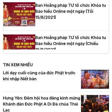
Ban Hoằng pháp TƯ tổ chức Khóa tu
Báo hiếu Online một ngày (Tối
15/8/2021)
Thượng tọa Thích Tâm Chính được suy
cử tân Trưởng ban Trị sự GHPGVN tỉnh
Thanh Hóa nhiệm kỳ 2026 - 2031
Ban Hoằng pháp TƯ tổ chức Khóa tu
Báo hiếu Online một ngày (Chiều
15/8/2021)
Hà Nội: Tăng Ni Trường hạ Bồ Đề trang
nghiêm tác pháp Tiền an cư PL.2570 –
TIN XEM NHIỀU
DL.2026
Ban Hoằng pháp TƯ tổ chức Khóa tu
Lời dạy cuối cùng của đức Phật trước
Báo hiếu Online một ngày (Sáng
khi nhập Niết bàn
15/8/2021)
Thứ trưởng Bộ Dân tộc và Tôn giáo
chúc mừng Phật đản BTS GHPGVN TP.
Hưng Yên: Đêm hội hoa đăng kính mừng
Hà Nội
Khánh đản Đức Phật A Di Đà chùa Thái
Lạc
Tinh thần yêu nước của Phật giáo