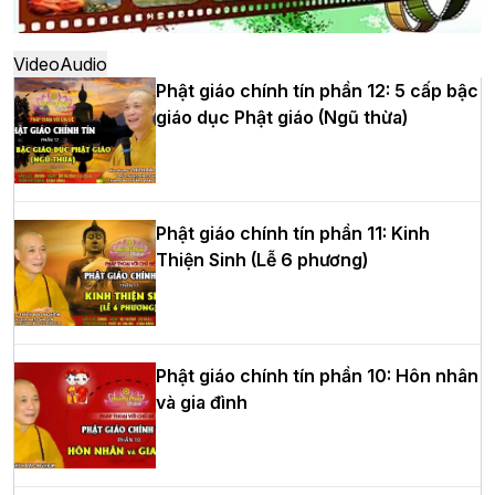
khóa sinh hoạt Phật pháp mùa hè lần
thứ XIV tại chùa Bằng
Video
Audio
Phật giáo chính tín phần 12: 5 cấp bậc
giáo dục Phật giáo (Ngũ thừa)
Học yêu thương trong ngày tu tập thứ
tư của Khóa sinh hoạt Phật pháp mùa
hè tại chùa Bằng
Phật giáo chính tín phần 11: Kinh
Thiện Sinh (Lễ 6 phương)
HT.Thích Thọ Lạc được suy cử làm tân
Trưởng BTS GHPGVN tỉnh Nghệ An
nhiệm kỳ 2026 – 2031
Phật giáo chính tín phần 10: Hôn nhân
và gia đình
Hòa thượng Thích Quảng Tùng tái đắc
cử Trưởng BTS GHPGVN thành phố Hải
Phòng nhiệm kỳ 2026 – 2031