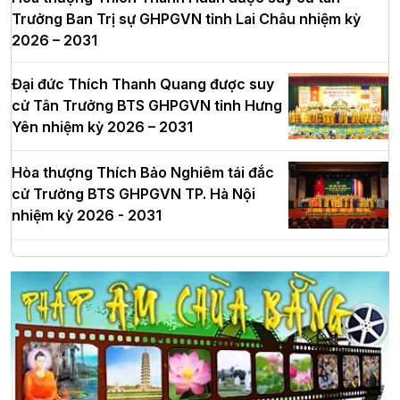
Trưởng Ban Trị sự GHPGVN tỉnh Lai Châu nhiệm kỳ
2026 – 2031
Đại đức Thích Thanh Quang được suy
cử Tân Trưởng BTS GHPGVN tỉnh Hưng
Yên nhiệm kỳ 2026 – 2031
Hòa thượng Thích Bảo Nghiêm tái đắc
cử Trưởng BTS GHPGVN TP. Hà Nội
nhiệm kỳ 2026 - 2031
Hà Nội: Long trọng lễ khởi công xây
dựng Trung tâm văn hóa Phật giáo Thủ
đô
Hà Nội: Ngày tu học cuối cùng khép lại