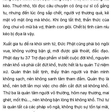
kéo. Thuở nhỏ, tôi đọc câu chuyện có ông cư sĩ cố gắng
tu, nhưng đến lúc ông sắp chết, người vợ thương quá, kê
mặt vô mặt ông mà khóc. Khi ông tắt thở, thần thức của
ông chui vô mũi bà vợ, thành con giòi. Chết bị tình cảm níu
kéo bị đọa là vậy.
Xuất gia tu để ra khỏi sinh tử, Đức Phật cũng phải bỏ ngôi
vua, không vướng bận gì, mới được giải thoát, đắc đạo.
Phật dạy tu 37 Trợ đạo phẩm vì biết cuộc đời khổ, nguyên
nhân khổ và phải cắt đứt khổ, trước hết là tu quán Tứ niệm
xứ. Quán thân bất tịnh, thấy thân người và thân mình
không sạch, nên không sanh tâm tham đắm. Quán thọ là
khổ, nên bớt lần mọi việc cho đến cắt đứt sẽ không khổ.
Thứ ba là quán tâm người vô thường, hôm nay thương, mai
ghét, mốt thù…, nên không bận lòng thì không khổ. Thứ tư
là quán tất cả các pháp vô ngã, không thực sự tồn tại mãi,