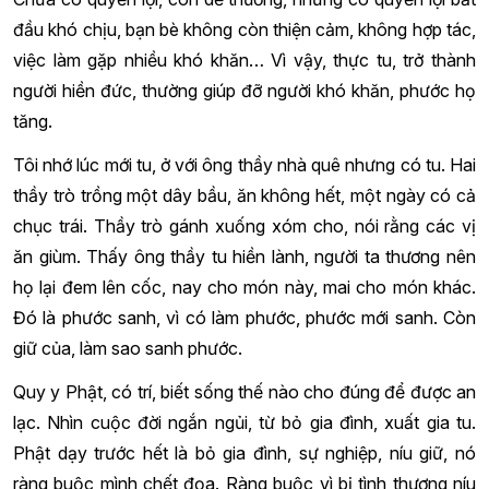
đầu khó chịu, bạn bè không còn thiện cảm, không hợp tác,
việc làm gặp nhiều khó khăn… Vì vậy, thực tu, trở thành
người hiền đức, thường giúp đỡ người khó khăn, phước họ
tăng.
Tôi nhớ lúc mới tu, ở với ông thầy nhà quê nhưng có tu. Hai
thầy trò trồng một dây bầu, ăn không hết, một ngày có cả
chục trái. Thầy trò gánh xuống xóm cho, nói rằng các vị
ăn giùm. Thấy ông thầy tu hiền lành, người ta thương nên
họ lại đem lên cốc, nay cho món này, mai cho món khác.
Đó là phước sanh, vì có làm phước, phước mới sanh. Còn
giữ của, làm sao sanh phước.
Quy y Phật, có trí, biết sống thế nào cho đúng để được an
lạc. Nhìn cuộc đời ngắn ngủi, từ bỏ gia đình, xuất gia tu.
Phật dạy trước hết là bỏ gia đình, sự nghiệp, níu giữ, nó
ràng buộc mình chết đọa. Ràng buộc vì bị tình thương níu