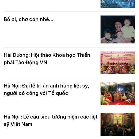
Các cơ quan, ban, ngành Thành phố
Phật giáo chính tín Phần 7: Luật nhân
chúc mừng BTS GHPGVN TP. Hà Nội
quả
nhân mùa Phật đản PL.2570
Bố ơi, chờ con nhé…
Hải Dương: Hội thảo Khoa học Thiền
phái Tào Động VN
Hà Nội: Đại lễ tri ân anh hùng liệt sỹ,
người có công với Tổ quốc
Hà Nội : Lễ cầu siêu tưởng niệm các liệt
sỹ Việt Nam