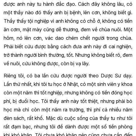
được anh này tu hành đắc đạo. Cách đây không lâu, có
một thầy nào đó thấy anh bị bệnh, lên cơn, không biết gì.
Thầy thấy tội nghiệp vì anh không có chỗ ở, không có tiền
ăn cơm, mặt mày cũng dễ thương, đem về chùa nuôi. Một
hôm, nó lên cơn, vác dao chém chết người trong chùa.
Phải biết cứu được bằng cách đưa anh này đi cai nghiện,
trở thành người bình thường, tốt. Nhưng không biết rõ, đem
về nuôi, cứu không được, còn bị vạ lây.
Riêng tôi, có ba lần cứu được người theo Dược Sư dạy.
Lần thứ nhất, khi tôi tu học ở Nhật, có một sinh viên y khoa
còn một năm thì tốt nghiệp, nhưng không có tiền đóng học
phí, bị đuổi học. Tôi thấy anh này tốt thiệt, nhưng phải bỏ
học mà chỉ còn một năm ra trường, thì phí cả nhiều năm
đèn sách, rất khổ. Mặc dù cuộc sống của thầy tu như tôi
rất đạm bạc, nhưng tôi để dành được một số tiền phòng
khi khó khăn. Tôi chưa khó khăn nên cũng chưa cần đến