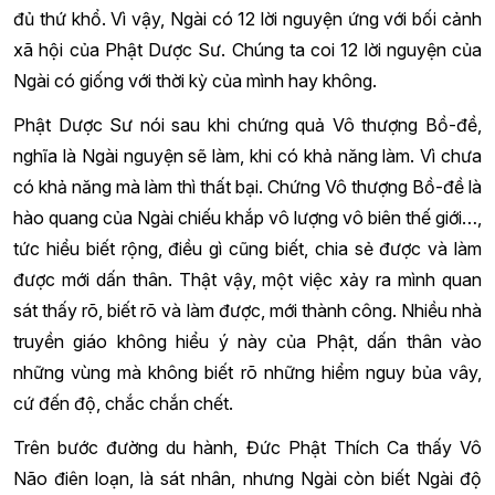
đủ thứ khổ. Vì vậy, Ngài có 12 lời nguyện ứng với bối cảnh
xã hội của Phật Dược Sư. Chúng ta coi 12 lời nguyện của
Ngài có giống với thời kỳ của mình hay không.
Phật Dược Sư nói sau khi chứng quả Vô thượng Bồ-đề,
nghĩa là Ngài nguyện sẽ làm, khi có khả năng làm. Vì chưa
có khả năng mà làm thì thất bại. Chứng Vô thượng Bồ-đề là
hào quang của Ngài chiếu khắp vô lượng vô biên thế giới…,
tức hiểu biết rộng, điều gì cũng biết, chia sẻ được và làm
được mới dấn thân. Thật vậy, một việc xảy ra mình quan
sát thấy rõ, biết rõ và làm được, mới thành công. Nhiều nhà
truyền giáo không hiểu ý này của Phật, dấn thân vào
những vùng mà không biết rõ những hiểm nguy bủa vây,
cứ đến độ, chắc chắn chết.
Trên bước đường du hành, Đức Phật Thích Ca thấy Vô
Não điên loạn, là sát nhân, nhưng Ngài còn biết Ngài độ