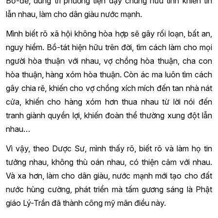
Bồ-đề, dùng trí phương tiện dạy chúng hữu tình khiến tin
lẫn nhau, làm cho dân giàu nước mạnh.
Mình biết rõ xã hội không hòa hợp sẽ gây rối loạn, bất an,
nguy hiểm. Bồ-tát hiện hữu trên đời, tìm cách làm cho mọi
người hòa thuận với nhau, vợ chồng hòa thuận, cha con
hòa thuận, hàng xóm hòa thuận. Còn ác ma luôn tìm cách
gây chia rẽ, khiến cho vợ chồng xích mích đến tan nhà nát
cửa, khiến cho hàng xóm hơn thua nhau từ lời nói đến
tranh giành quyền lợi, khiến đoàn thể thường xung đột lẫn
nhau…
Vì vậy, theo Dược Sư, mình thấy rõ, biết rõ và làm họ tin
tưởng nhau, không thù oán nhau, có thiện cảm với nhau.
Và xa hơn, làm cho dân giàu, nước mạnh mới tạo cho đất
nước hùng cường, phát triển mà tấm gương sáng là Phật
giáo Lý-Trần đã thành công mỹ mãn điều này.