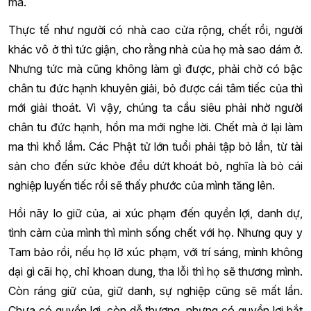
ma.
Thực tế như người có nhà cao cửa rộng, chết rồi, người
khác vô ở thì tức giận, cho rằng nhà của họ mà sao dám ở.
Nhưng tức mà cũng không làm gì được, phải chờ có bậc
chân tu đức hạnh khuyên giải, bỏ được cái tâm tiếc của thì
mới giải thoát. Vì vậy, chúng ta cầu siêu phải nhờ người
chân tu đức hạnh, hồn ma mới nghe lời. Chết mà ở lại làm
ma thì khổ lắm. Các Phật tử lớn tuổi phải tập bỏ lần, từ tài
sản cho đến sức khỏe đều dứt khoát bỏ, nghĩa là bỏ cái
nghiệp luyến tiếc rồi sẽ thấy phước của mình tăng lên.
Hồi nãy lo giữ của, ai xúc phạm đến quyền lợi, danh dự,
tình cảm của mình thì mình sống chết với họ. Nhưng quy y
Tam bảo rồi, nếu họ lỡ xúc phạm, với trí sáng, mình không
dại gì cãi họ, chỉ khoan dung, tha lỗi thì họ sẽ thương mình.
Còn ráng giữ của, giữ danh, sự nghiệp cũng sẽ mất lần.
Chưa có quyền lợi, còn dễ thương, nhưng có quyền lợi bắt