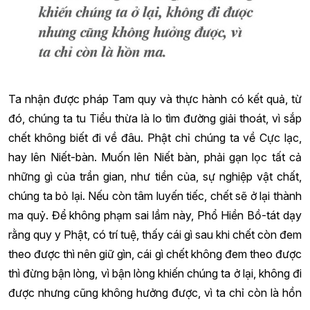
Ta nhận được pháp Tam quy và thực hành có kết quả, từ
đó, chúng ta tu Tiểu thừa là lo tìm đường giải thoát, vì sắp
chết không biết đi về đâu. Phật chỉ chúng ta về Cực lạc,
hay lên Niết-bàn. Muốn lên Niết bàn, phải gạn lọc tất cả
những gì của trần gian, như tiền của, sự nghiệp vật chất,
chúng ta bỏ lại. Nếu còn tâm luyến tiếc, chết sẽ ở lại thành
ma quỷ. Để không phạm sai lầm này, Phổ Hiền Bồ-tát dạy
rằng quy y Phật, có trí tuệ, thấy cái gì sau khi chết còn đem
theo được thì nên giữ gìn, cái gì chết không đem theo được
thì đừng bận lòng, vì bận lòng khiến chúng ta ở lại, không đi
được nhưng cũng không hưởng được, vì ta chỉ còn là hồn