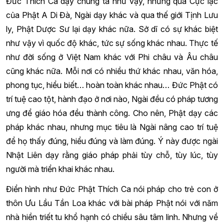
Đức Thích Ca dạy chúng ta như vậy, nhưng qua Cực lạc
của Phật A Di Đà, Ngài dạy khác và qua thế giới Tịnh Lưu
ly, Phật Dược Sư lại dạy khác nữa. Sở dĩ có sự khác biệt
như vậy vì quốc độ khác, tức sự sống khác nhau. Thực tế
như đời sống ở Việt Nam khác với Phi châu và Âu châu
cũng khác nữa. Mỗi nơi có nhiều thứ khác nhau, văn hóa,
phong tục, hiểu biết… hoàn toàn khác nhau… Đức Phật có
trí tuệ cao tột, hành đạo ở nơi nào, Ngài đều có pháp tương
ưng để giáo hóa đều thành công. Cho nên, Phật dạy các
pháp khác nhau, nhưng mục tiêu là Ngài nâng cao trí tuệ
để họ thấy đúng, hiểu đúng và làm đúng. Ý này được ngài
Nhật Liên dạy rằng giáo pháp phải tùy chỗ, tùy lúc, tùy
người mà triển khai khác nhau.
Điển hình như Đức Phật Thích Ca nói pháp cho trẻ con ở
thôn Ưu Lầu Tần Loa khác với bài pháp Phật nói với năm
nhà hiền triết tu khổ hạnh có chiều sâu tâm linh. Nhưng về