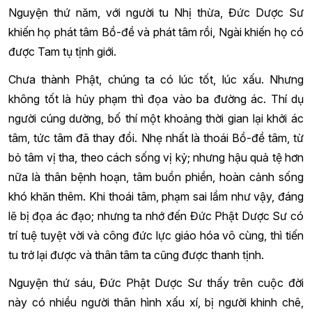
Nguyện thứ năm, với người tu Nhị thừa, Đức Dược Sư
khiến họ phát tâm Bồ-đề và phát tâm rồi, Ngài khiến họ có
được Tam tụ tịnh giới.
Chưa thành Phật, chúng ta có lúc tốt, lúc xấu. Nhưng
không tốt là hủy phạm thì đọa vào ba đường ác. Thí dụ
người cúng dường, bố thí một khoảng thời gian lại khởi ác
tâm, tức tâm đã thay đổi. Nhẹ nhất là thoái Bồ-đề tâm, từ
bỏ tâm vị tha, theo cách sống vị kỷ; nhưng hậu quả tệ hơn
nữa là thân bệnh hoạn, tâm buồn phiền, hoàn cảnh sống
khó khăn thêm. Khi thoái tâm, phạm sai lầm như vậy, đáng
lẽ bị đọa ác đạo; nhưng ta nhớ đến Đức Phật Dược Sư có
trí tuệ tuyệt vời và công đức lực giáo hóa vô cùng, thì tiến
tu trở lại được và thân tâm ta cũng được thanh tịnh.
Nguyện thứ sáu, Đức Phật Dược Sư thấy trên cuộc đời
này có nhiều người thân hình xấu xí, bị người khinh chê,