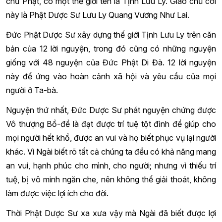
chư Phật, có một thế giới tên là Tịnh Lưu Ly. Giáo chủ cõi
này là Phật Dược Sư Lưu Ly Quang Vương Như Lai.
Đức Phật Dược Sư xây dựng thế giới Tịnh Lưu Ly trên căn
bản của 12 lời nguyện, trong đó cũng có những nguyện
giống với 48 nguyện của Đức Phật Di Đà. 12 lời nguyện
này để ứng vào hoàn cảnh xã hội và yêu cầu của mọi
người ở Ta-bà.
Nguyện thứ nhất, Đức Dược Sư phát nguyện chứng được
Vô thượng Bồ-đề là đạt được trí tuệ tột đỉnh để giúp cho
mọi người hết khổ, được an vui và họ biết phục vụ lại người
khác. Vì Ngài biết rõ tất cả chúng ta đều có khả năng mang
an vui, hạnh phúc cho mình, cho người; nhưng vì thiếu trí
tuệ, bị vô minh ngăn che, nên không thể giải thoát, không
làm được việc lợi ích cho đời.
Thời Phật Dược Sư xa xưa vậy mà Ngài đã biết được lợi