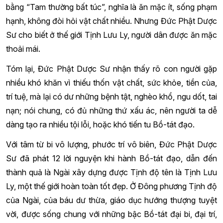
bằng “Tam thường bất túc”, nghĩa là ăn mặc ít, sống phạm
hạnh, không đòi hỏi vật chất nhiều. Nhưng Đức Phật Dược
Sư cho biết ở thế giới Tịnh Lưu Ly, người dân được ăn mặc
thoải mái.
Tóm lại, Đức Phật Dược Sư nhận thấy rõ con người gặp
nhiều khó khăn vì thiếu thốn vật chất, sức khỏe, tiền của,
trí tuệ, mà lại có dư những bệnh tật, nghèo khổ, ngu dốt, tai
nạn; nói chung, có đủ những thứ xấu ác, nên người ta dễ
dàng tạo ra nhiều tội lỗi, hoặc khó tiến tu Bồ-tát đạo.
Với tâm từ bi vô lượng, phước trí vô biên, Đức Phật Dược
Sư đã phát 12 lời nguyện khi hành Bồ-tát đạo, dẫn đến
thành quả là Ngài xây dựng được Tịnh độ tên là Tịnh Lưu
Ly, một thế giới hoàn toàn tốt đẹp. Ở Đông phương Tịnh độ
của Ngài, của báu dư thừa, giáo dục hướng thượng tuyệt
vời, được sống chung với những bậc Bồ-tát đại bi, đại trí,