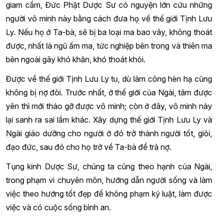
giam cầm, Đức Phật Dược Sư có nguyện lớn cứu những
người vô minh này bằng cách đưa họ về thế giới Tịnh Lưu
Ly. Nếu họ ở Ta-bà, sẽ bị ba loại ma bao vây, không thoát
được, nhất là ngũ ấm ma, tức nghiệp bên trong và thiên ma
bên ngoài gây khó khăn, khó thoát khỏi.
Được về thế giới Tịnh Lưu Ly tu, dù làm công hèn hạ cũng
không bị nợ đòi. Trước nhất, ở thế giới của Ngài, tâm được
yên thì mới tháo gỡ được vô minh; còn ở đây, vô minh này
lại sanh ra sai lầm khác. Xây dựng thế giới Tịnh Lưu Ly và
Ngài giáo dưỡng cho người ở đó trở thành người tốt, giỏi,
đạo đức, sau đó cho họ trở về Ta-bà để trả nợ.
Tụng kinh Dược Sư, chúng ta cũng theo hạnh của Ngài,
trong phạm vi chuyên môn, hướng dẫn người sống và làm
việc theo hướng tốt đẹp để không phạm kỷ luật, làm được
việc và có cuộc sống bình an.