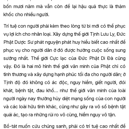
bốn mươi năm mà vẫn còn để lại hậu quả thực là thảm
khốc cho nhiều người.
Trí tuệ con người phải kèm theo lòng từ bi mới có thể phục
vụ lợi ích cho nhân loại. Xây dựng thế giới Tịnh Lưu Ly, Đức
Phật Dược Sư phát nguyện phát huy hiểu biết cao nhất để
phục vụ cho người dân ở đó được hưởng cuộc sống sung
sướng nhất. Thế giới Cực lạc của Đức Phật Di Đà cũng
vậy. Đó là hai mô hình thế giới văn minh của Phật chỉ có
tình thương và xây dựng hạnh phúc tối đa cho người dân; ở
Tịnh độ đó không có ác độc, nguy hiểm, giết người, đói
khát, bệnh tật, đau khổ… như thế giới văn minh của loài
người ngày nay thường hủy diệt mạng sống của con người
và các loài hữu tình khác, cũng như gây ra vô số bệnh tật
quái ác, tạo ra những rủi ro vô cùng, hiểm nguy vô tận.
Bồ-tát muốn cứu chúng sanh, phải có trí tuệ cao nhất để