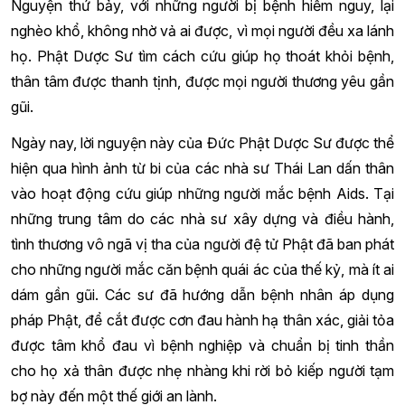
Nguyện thứ bảy, với những người bị bệnh hiểm nguy, lại
nghèo khổ, không nhờ vả ai được, vì mọi người đều xa lánh
họ. Phật Dược Sư tìm cách cứu giúp họ thoát khỏi bệnh,
thân tâm được thanh tịnh, được mọi người thương yêu gần
gũi.
Ngày nay, lời nguyện này của Đức Phật Dược Sư được thể
hiện qua hình ảnh từ bi của các nhà sư Thái Lan dấn thân
vào hoạt động cứu giúp những người mắc bệnh Aids. Tại
những trung tâm do các nhà sư xây dựng và điều hành,
tình thương vô ngã vị tha của người đệ tử Phật đã ban phát
cho những người mắc căn bệnh quái ác của thế kỷ, mà ít ai
dám gần gũi. Các sư đã hướng dẫn bệnh nhân áp dụng
pháp Phật, để cắt được cơn đau hành hạ thân xác, giải tỏa
được tâm khổ đau vì bệnh nghiệp và chuẩn bị tinh thần
cho họ xả thân được nhẹ nhàng khi rời bỏ kiếp người tạm
bợ này đến một thế giới an lành.