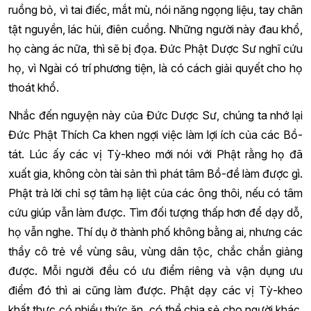
ruồng bỏ, vì tai điếc, mắt mù, nói năng ngọng liệu, tay chân
tật nguyền, lác hủi, điên cuồng. Những người này đau khổ,
họ càng ác nữa, thì sẽ bị đọa. Đức Phật Dược Sư nghĩ cứu
họ, vì Ngài có trí phương tiện, là có cách giải quyết cho họ
thoát khổ.
Nhắc đến nguyện này của Đức Dược Sư, chúng ta nhớ lại
Đức Phật Thích Ca khen ngợi việc làm lợi ích của các Bồ-
tát. Lúc ấy các vị Tỳ-kheo mới nói với Phật rằng họ đã
xuất gia, không còn tài sản thì phát tâm Bồ-đề làm được gì.
Phật trả lời chỉ sợ tâm hạ liệt của các ông thôi, nếu có tâm
cứu giúp vẫn làm được. Tìm đối tượng thấp hơn để dạy dỗ,
họ vẫn nghe. Thí dụ ở thành phố không bằng ai, nhưng các
thầy cô trẻ về vùng sâu, vùng dân tộc, chắc chắn giảng
được. Mỗi người đều có ưu điểm riêng và vận dụng ưu
điểm đó thì ai cũng làm được. Phật dạy các vị Tỳ-kheo
khất thực có nhiều thức ăn, có thể chia sẻ cho người khác,