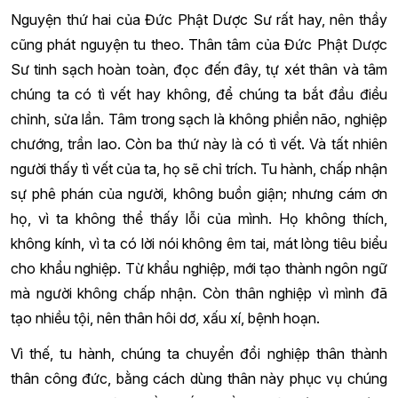
Nguyện thứ hai của Đức Phật Dược Sư rất hay, nên thầy
cũng phát nguyện tu theo. Thân tâm của Đức Phật Dược
Sư tinh sạch hoàn toàn, đọc đến đây, tự xét thân và tâm
chúng ta có tì vết hay không, để chúng ta bắt đầu điều
chỉnh, sửa lần. Tâm trong sạch là không phiền não, nghiệp
chướng, trần lao. Còn ba thứ này là có tì vết. Và tất nhiên
người thấy tì vết của ta, họ sẽ chỉ trích. Tu hành, chấp nhận
sự phê phán của người, không buồn giận; nhưng cám ơn
họ, vì ta không thể thấy lỗi của mình. Họ không thích,
không kính, vì ta có lời nói không êm tai, mát lòng tiêu biểu
cho khẩu nghiệp. Từ khẩu nghiệp, mới tạo thành ngôn ngữ
mà người không chấp nhận. Còn thân nghiệp vì mình đã
tạo nhiều tội, nên thân hôi dơ, xấu xí, bệnh hoạn.
Vì thế, tu hành, chúng ta chuyển đổi nghiệp thân thành
thân công đức, bằng cách dùng thân này phục vụ chúng