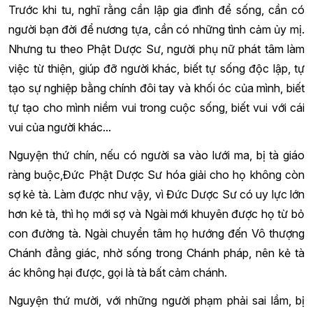
Trước khi tu, nghĩ rằng cần lập gia đình để sống, cần có
người bạn đời để nương tựa, cần có những tình cảm ủy mị.
Nhưng tu theo Phật Dược Sư, người phụ nữ phát tâm làm
việc từ thiện, giúp đỡ người khác, biết tự sống độc lập, tự
tạo sự nghiệp bằng chính đôi tay và khối óc của mình, biết
tự tạo cho mình niềm vui trong cuộc sống, biết vui với cái
vui của người khác...
Nguyện thứ chín, nếu có người sa vào lưới ma, bị tà giáo
ràng buộc,Đức Phật Dược Sư hóa giải cho họ không còn
sợ kẻ tà. Làm được như vậy, vì Đức Dược Sư có uy lực lớn
hơn kẻ tà, thì họ mới sợ và Ngài mới khuyên được họ từ bỏ
con đường tà. Ngài chuyển tâm họ hướng đến Vô thượng
Chánh đẳng giác, nhờ sống trong Chánh pháp, nên kẻ tà
ác không hại được, gọi là tà bất cảm chánh.
Nguyện thứ mười, với những người phạm phải sai lầm, bị