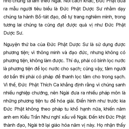
nhở chúng ta làm theo Ngài. Nói cách khác, Đức Phật đưa
ra mẫu người tiêu biểu là Đức Phật Dược Sư nhằm dạy
chúng ta hành Bồ-tát đạo, để tự trang nghiêm mình, trong
tương lai chúng ta cũng đạt được quả vị như Đức Phật
Dược Sư.
Nguyện thứ ba của Đức Phật Dược Sư là sử dụng được
phương tiện; vì thông minh và đạo đức, nhưng không có
phương tiện, không làm được. Thí dụ, phải có bình lọc nước
là phương tiện để lọc nước cho sạch; cũng vậy, tâm người
dơ bẩn thì phải có pháp để thanh lọc tâm cho trong sạch.
Vì thế, Đức Phật Thích Ca khẳng định rằng vì chúng sanh
nhiều nghiệp chướng, nên Ngài đưa ra nhiều pháp môn là
những phương tiện tu để hóa giải. Điển hình như trước kia
Đức Phật không theo pháp tu khổ hạnh nữa, khiến năm
anh em Kiều Trần Như nghĩ xấu về Ngài. Đến khi Đức Phật
thành đạo, Ngài trở lại giáo hóa năm vị này. Họ nhận thấy