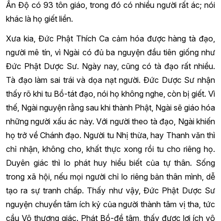
Ấn Độ có 93 tôn giáo, trong đó có nhiều người rất ác; nói
khác là họ giết liền.
Xưa kia, Đức Phật Thích Ca cảm hóa được hàng tà đạo,
người mê tín, vì Ngài có đủ ba nguyện đầu tiên giống như
Đức Phật Dược Sư. Ngày nay, cũng có tà đạo rất nhiều.
Tà đạo làm sai trái và dọa nạt người. Đức Dược Sư nhận
thấy rõ khi tu Bồ-tát đạo, nói họ không nghe, còn bị giết. Vì
thế, Ngài nguyện rằng sau khi thành Phật, Ngài sẽ giáo hóa
những người xấu ác này. Với người theo tà đạo, Ngài khiến
họ trở về Chánh đạo. Người tu Nhị thừa, hay Thanh văn thì
chỉ nhận, không cho, khất thực xong rồi tu cho riêng họ.
Duyên giác thì lo phát huy hiểu biết của tự thân. Sống
trong xã hội, nếu mọi người chỉ lo riêng bản thân mình, dễ
tạo ra sự tranh chấp. Thấy như vậy, Đức Phật Dược Sư
nguyện chuyển tâm ích kỷ của người thành tâm vị tha, tức
cầu Vô thượng giác. Phát Bồ-đề tâm, thấy được lợi ích vô