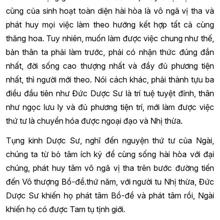
cùng của sinh hoạt toàn diện hài hòa là vô ngã vị tha và
phát huy mọi việc làm theo hướng kết hợp tất cả cùng
thăng hoa. Tuy nhiên, muốn làm được việc chung như thế,
bản thân ta phải làm trước, phải có nhận thức đúng đắn
nhất, đời sống cao thượng nhất và đầy đủ phương tiện
nhất, thì người mới theo. Nói cách khác, phải thành tựu ba
điều đầu tiên như Đức Dược Sư là trí tuệ tuyệt đỉnh, thân
như ngọc lưu ly và đủ phương tiện trí, mới làm được việc
thứ tư là chuyển hóa được ngoại đạo và Nhị thừa.
Tụng kinh Dược Sư, nghĩ đến nguyện thứ tư của Ngài,
chúng ta từ bỏ tâm ích kỷ để cùng sống hài hòa với đại
chúng, phát huy tâm vô ngã vị tha trên bước đường tiến
đến Vô thượng Bồ-đề.thứ năm, với người tu Nhị thừa, Đức
Dược Sư khiến họ phát tâm Bồ-đề và phát tâm rồi, Ngài
khiến họ có được Tam tụ tịnh giới.