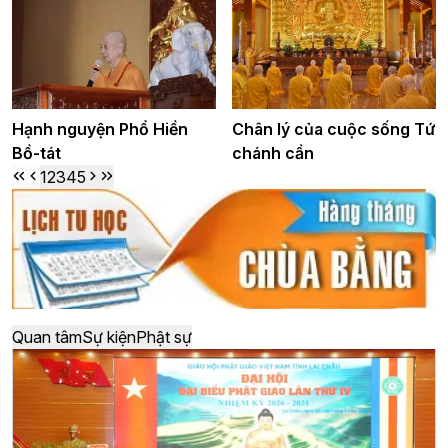
Hạnh nguyện Phổ Hiền
Chân lý của cuộc sống Tứ
Bồ-tát
chánh cần
1
2
3
4
5
Quan tâm
Sự kiện
Phật sự