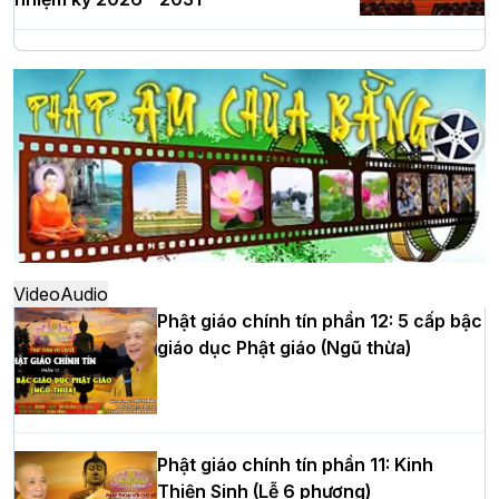
Hà Nội: Long trọng lễ khởi công xây
dựng Trung tâm văn hóa Phật giáo Thủ
đô
Hà Nội: Ngày tu học cuối cùng khép lại
khóa sinh hoạt Phật pháp mùa hè lần
thứ XIV tại chùa Bằng
Video
Audio
Phật giáo chính tín phần 12: 5 cấp bậc
giáo dục Phật giáo (Ngũ thừa)
Học yêu thương trong ngày tu tập thứ
tư của Khóa sinh hoạt Phật pháp mùa
hè tại chùa Bằng
Phật giáo chính tín phần 11: Kinh
Thiện Sinh (Lễ 6 phương)