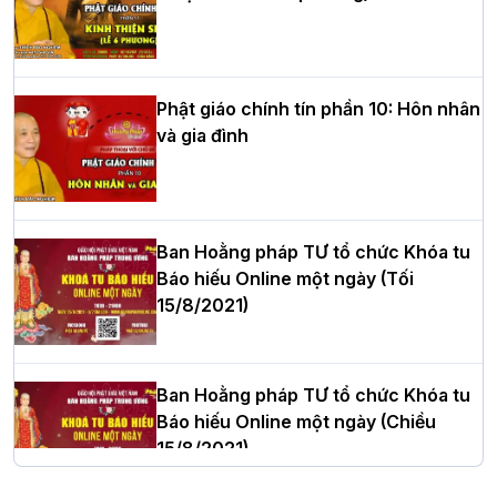
HT.Thích Thọ Lạc được suy cử làm tân
Trưởng BTS GHPGVN tỉnh Nghệ An
nhiệm kỳ 2026 – 2031
Phật giáo chính tín phần 10: Hôn nhân
và gia đình
Hòa thượng Thích Quảng Tùng tái đắc
cử Trưởng BTS GHPGVN thành phố Hải
Phòng nhiệm kỳ 2026 – 2031
Ban Hoằng pháp TƯ tổ chức Khóa tu
Báo hiếu Online một ngày (Tối
15/8/2021)
Thượng tọa Thích Tâm Chính được suy
cử tân Trưởng ban Trị sự GHPGVN tỉnh
Thanh Hóa nhiệm kỳ 2026 - 2031
Ban Hoằng pháp TƯ tổ chức Khóa tu
Báo hiếu Online một ngày (Chiều
15/8/2021)
Hà Nội: Tăng Ni Trường hạ Bồ Đề trang