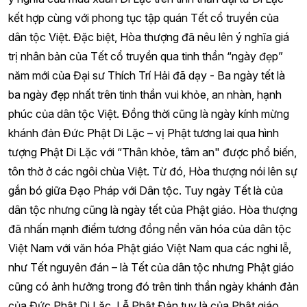
kết hợp cùng với phong tục tập quán Tết cổ truyền của
dân tộc Việt. Đặc biệt, Hòa thượng đã nêu lên ý nghĩa giá
trị nhân bản của Tết cổ truyền qua tinh thần “ngày đẹp”
năm mới của Đại sư Thích Trí Hải đã dạy - Ba ngày tết là
ba ngày đẹp nhất trên tinh thần vui khỏe, an nhàn, hạnh
phúc của dân tộc Việt. Đồng thời cũng là ngày kính mừng
khánh đản Đức Phật Di Lặc – vị Phật tương lai qua hình
tượng Phật Di Lặc với “Thân khỏe, tâm an" được phổ biến,
tôn thờ ở các ngôi chùa Việt. Từ đó, Hòa thượng nói lên sự
gắn bó giữa Đạo Pháp với Dân tộc. Tuy ngày Tết là của
dân tộc nhưng cũng là ngày tết của Phật giáo. Hòa thượng
đã nhấn mạnh điểm tương đồng nền văn hóa của dân tộc
Việt Nam với văn hóa Phật giáo Việt Nam qua các nghi lễ,
như Tết nguyên đán – là Tết của dân tộc nhưng Phật giáo
cũng có ảnh hưởng trong đó trên tinh thần ngày khánh đản
của Đức Phật Di Lặc. Lễ Phật Đản tuy là của Phật giáo