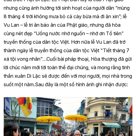
nhưng cũng ảnh hưởng tới sinh hoạt của người dân “mùng
8 tháng 4 trời không mưa bỏ cả cày bừa mà đi ăn xin”; lễ
Vu Lan – lễ tri ân báo ân của Phật giáo, nhưng đã hòa
cùng nét đẹp “Uống nước nhớ nguồn – nhớ ơn Tổ tiên”
truyền thống của dân tộc Việt. Hơn nữa lễ Vu Lan đã trở
thành ngày lễ truyền thống của dân tộc Việt "Tiết tháng 7
xá tội vong nhân"…Cuối bài pháp thoại, Hòa thượng đã gửi
lời chúc năm mới tới toàn thể đại chúng, và mong rằng tinh
thần xuân Di Lặc sẽ được đến với mọi người, mọi nhà trong
suốt một năm.Sau đây là một số hình ảnh ghi nhận được: