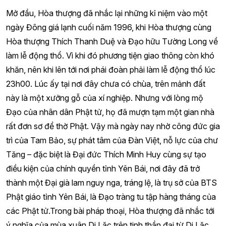
Mở đầu, Hòa thượng đã nhắc lại những kỉ niệm vào một
ngày Đông giá lạnh cuối năm 1996, khi Hòa thượng cùng
Hòa thượng Thích Thanh Duệ và Đạo hữu Tường Long về
làm lễ động thổ. Vì khi đó phương tiện giao thông còn khó
khăn, nên khi lên tới nơi phái đoàn phải làm lễ động thổ lúc
23h00. Lúc ấy tại nơi đây chưa có chùa, trên mảnh đất
này là một xưởng gỗ của xí nghiệp. Nhưng với lòng mộ
Đạo của nhân dân Phật tử, họ đã mượn tạm một gian nhà
rất đơn sơ để thờ Phật. Vậy mà ngày nay nhờ công đức gia
trì của Tam Bảo, sự phát tâm của Đàn Việt, nỗ lực của chư
Tăng – đặc biệt là Đại đức Thích Minh Huy cùng sự tạo
điều kiện của chính quyền tỉnh Yên Bái, nơi đây đã trở
thành một Đại già lam nguy nga, tráng lệ, là trụ sở của BTS
Phật giáo tỉnh Yên Bái, là Đạo tràng tu tập hàng tháng của
các Phật tử.Trong bài pháp thoại, Hòa thượng đã nhắc tới
ý nghĩa của mùa xuân Di Lặc trên tinh thần đại từ Di Lặc