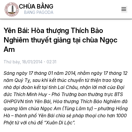
CHÙA BẰNG
BANG PAGODA
Yên Bái: Hòa thượng Thích Bảo
Nghiêm thuyết giảng tại chùa Ngọc
Am
Thứ bảy, 18/01/2014 - 02:31
Sáng ngày 17 tháng 01 năm 2014, nhằm ngày 17 tháng 12
năm Quý Tỵ, sau khi kết thúc chuyến từ thiện trao tặng
nhà đại đoàn kết tại tỉnh Lai Châu, nhận lời mời của Đại
đức Thích Minh Huy - Phó Trưởng ban thường trực BTS
GHPGVN tỉnh Yên Bái, Hòa thượng Thích Bảo Nghiêm đã
quang lâm chùa Ngọc Am (Tùng Lâm tự) – phường Hồng
Hà – thành phố Yên Bái chia sẻ pháp thoại cho hơn 1000
Phật tử với chủ đề “Xuân Di Lặc”.