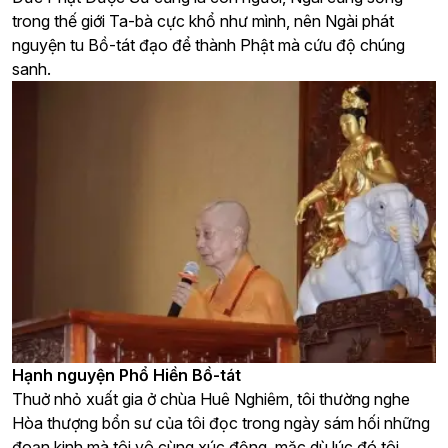
trong thế giới Ta-bà cực khổ như mình, nên Ngài phát
nguyện tu Bồ-tát đạo để thành Phật mà cứu độ chúng
sanh.
Hạnh nguyện Phổ Hiền Bồ-tát
Thuở nhỏ xuất gia ở chùa Huê Nghiêm, tôi thường nghe
Hòa thượng bổn sư của tôi đọc trong ngày sám hối những
đoạn kinh mà tôi vô cùng xúc động, mặc dù lúc đó tôi