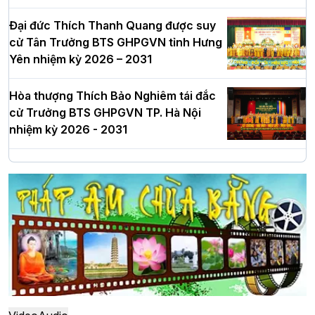
Đại đức Thích Thanh Quang được suy
cử Tân Trưởng BTS GHPGVN tỉnh Hưng
Yên nhiệm kỳ 2026 – 2031
Hòa thượng Thích Bảo Nghiêm tái đắc
cử Trưởng BTS GHPGVN TP. Hà Nội
nhiệm kỳ 2026 - 2031
Hà Nội: Long trọng lễ khởi công xây
dựng Trung tâm văn hóa Phật giáo Thủ
đô
Hà Nội: Ngày tu học cuối cùng khép lại
khóa sinh hoạt Phật pháp mùa hè lần
thứ XIV tại chùa Bằng