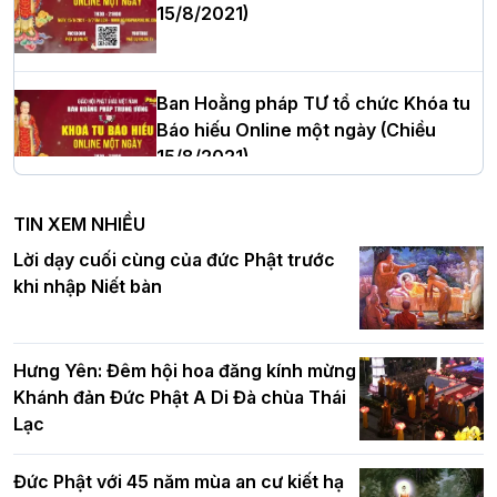
15/8/2021)
Thượng tọa Thích Tâm Chính được suy
cử tân Trưởng ban Trị sự GHPGVN tỉnh
Thanh Hóa nhiệm kỳ 2026 - 2031
Ban Hoằng pháp TƯ tổ chức Khóa tu
Báo hiếu Online một ngày (Chiều
15/8/2021)
Hà Nội: Tăng Ni Trường hạ Bồ Đề trang
nghiêm tác pháp Tiền an cư PL.2570 –
TIN XEM NHIỀU
DL.2026
Ban Hoằng pháp TƯ tổ chức Khóa tu
Lời dạy cuối cùng của đức Phật trước
Báo hiếu Online một ngày (Sáng
khi nhập Niết bàn
15/8/2021)
Thứ trưởng Bộ Dân tộc và Tôn giáo
chúc mừng Phật đản BTS GHPGVN TP.
Hưng Yên: Đêm hội hoa đăng kính mừng
Hà Nội
Khánh đản Đức Phật A Di Đà chùa Thái
Lạc
Tinh thần yêu nước của Phật giáo
Đức Phật với 45 năm mùa an cư kiết hạ
Hơn 5.000 người tham dự diễu hành,