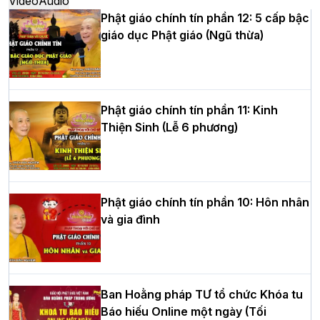
Video
Audio
Phật giáo chính tín phần 12: 5 cấp bậc
giáo dục Phật giáo (Ngũ thừa)
Học yêu thương trong ngày tu tập thứ
tư của Khóa sinh hoạt Phật pháp mùa
hè tại chùa Bằng
Phật giáo chính tín phần 11: Kinh
Thiện Sinh (Lễ 6 phương)
HT.Thích Thọ Lạc được suy cử làm tân
Trưởng BTS GHPGVN tỉnh Nghệ An
nhiệm kỳ 2026 – 2031
Phật giáo chính tín phần 10: Hôn nhân
và gia đình
Hòa thượng Thích Quảng Tùng tái đắc
cử Trưởng BTS GHPGVN thành phố Hải
Phòng nhiệm kỳ 2026 – 2031
Ban Hoằng pháp TƯ tổ chức Khóa tu
Báo hiếu Online một ngày (Tối