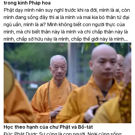
trong kinh Pháp hoa
Phật dạy mình nên suy nghĩ trước khi ra đời, mình là ai, còn
mình đang sống đây thì ai là mình và mai kia bỏ thân tứ đại
ngũ uẩn, mình là ai? Mình không biết con người thực của
mình, mà chỉ biết thân này là mình và chỉ chấp thân này là
mình, chấp sở hữu này là mình, chấp thế giới này là mình...
Học theo hạnh của chư Phật và Bồ-tát
Đức Phật Dược Sư cũng là con người, Ngài cũng sống